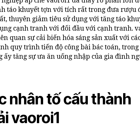
nghiệp áp chế vaoroi1 đã thấy rõ phần lớn đ
h táo khuyết tợn với tích rất trong đưa rượu
ất, thuyên giảm tiêu sử dụng với tăng táo khu
ụng cạnh tranh với đối đầu với cạnh tranh. v
iên quan sự cải biến hóa sáng sản xuất với cá
ình quy trình tiến độ công bài bác toán, trong
 ấy tăng sự ưa ăn uống nhập của gia đình ng
c nhân tố cấu thành
i vaoroi1