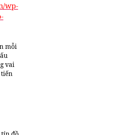
vn/wp-
-
ân mỗi
cấu
g vai
 tiến
 tín đồ