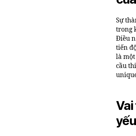
Sự thà
trong 
Điều n
tiến đ
là một
cầu th
unique
Vai
yếu