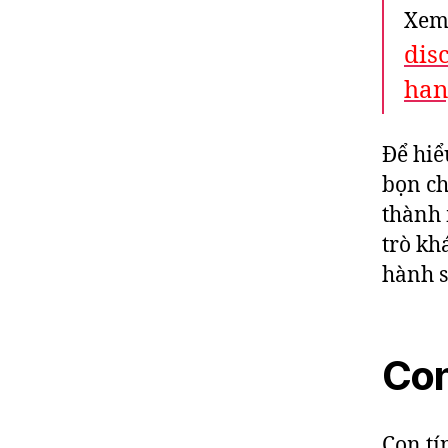
Xem
dis
han
Để hiể
bọn ch
thành 
trò kh
hành s
Con
Con tí