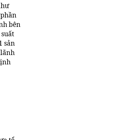
như
i phần
ạnh bên
 suất
1 sản
 lãnh
định