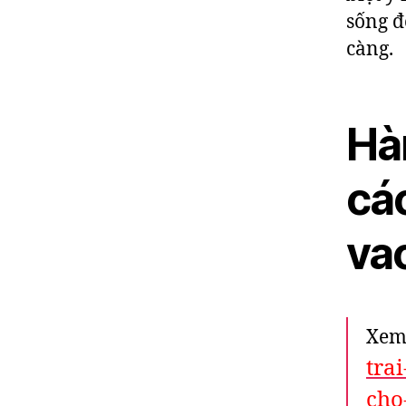
sống đ
càng.
Hàn
các
va
Xem
tra
cho