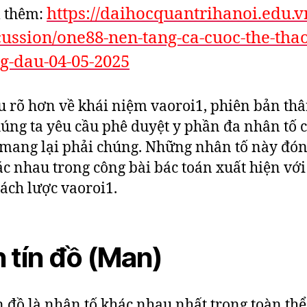
https://daihocquantrihanoi.edu.
 thêm:
cussion/one88-nen-tang-ca-cuoc-the-thao
g-dau-04-05-2025
u rõ hơn về khái niệm vaoroi1, phiên bản th
úng ta yêu cầu phê duyệt y phần đa nhân tố 
mang lại phải chúng. Những nhân tố này đón
ác nhau trong công bài bác toán xuất hiện với
ách lược vaoroi1.
 tín đồ (Man)
n đồ là nhân tố khác nhau nhất trong toàn thể