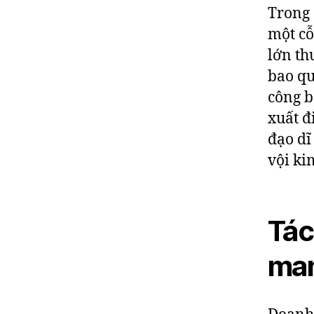
Trong 
một cỗ
lớn th
bao qu
công b
xuất đ
đạo dĩ
vội ki
Tác
man