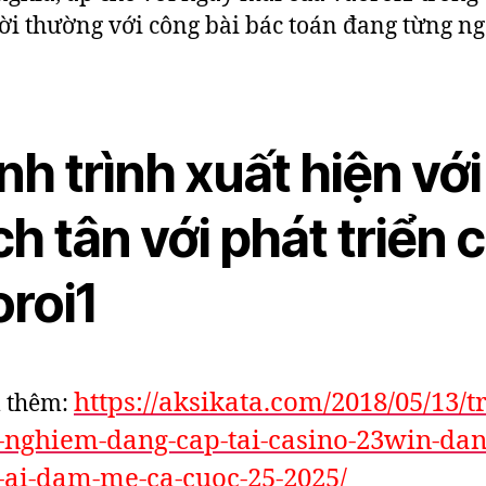
ời thường với công bài bác toán đang từng n
h trình xuất hiện với
h tân với phát triển 
oroi1
https://aksikata.com/2018/05/13/t
 thêm:
i-nghiem-dang-cap-tai-casino-23win-dan
-ai-dam-me-ca-cuoc-25-2025/