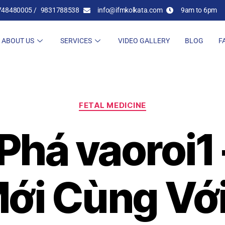
748480005 /
9831788538
info@ifmkolkata.com
9am to 6pm
ABOUT US
SERVICES
VIDEO GALLERY
BLOG
F
FETAL MEDICINE
há vaoroi1
Mới Cùng Với