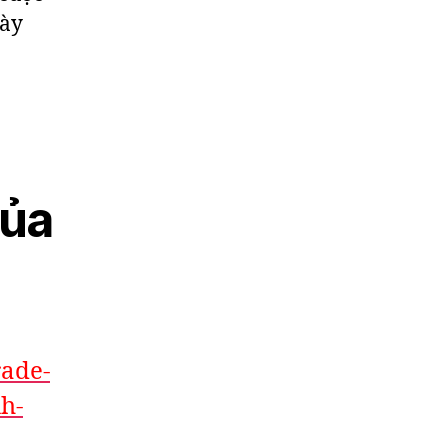
gày
của
rade-
h-