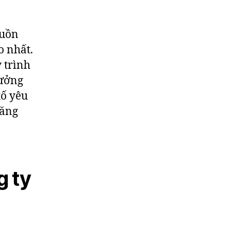
guồn
o nhất.
 trình
tưởng
tố yêu
tăng
g ty