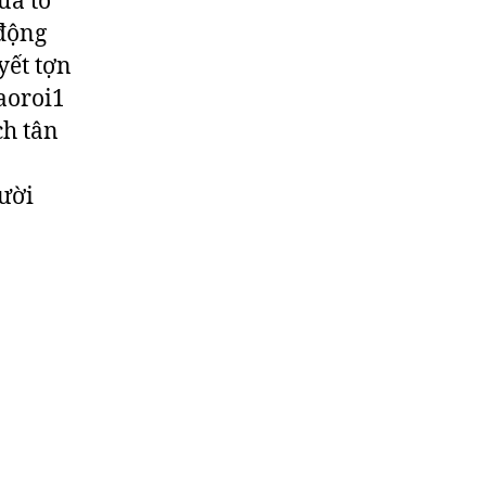
ưa tổ
 động
yết tợn
aoroi1
ch tân
ười