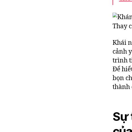
Khái n
cảnh y
trình 
Để hiể
bọn ch
thành 
Sự 
của