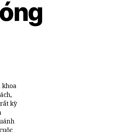
hóng
a khoa
ách,
rất kỳ
h
quánh
 cuộc