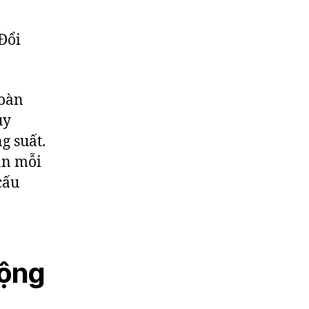
hoàn
uy
g suất.
ân mỗi
cấu
động