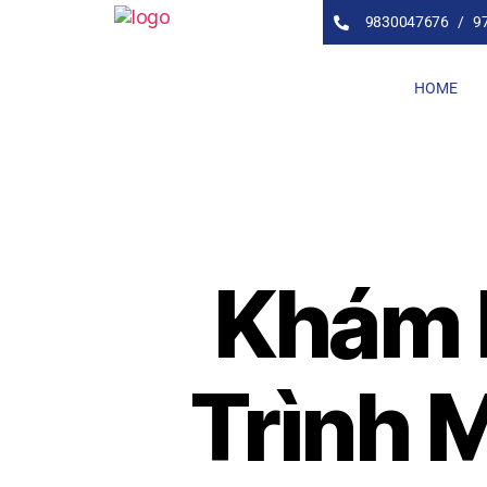
9830047676 /
9
HOME
Khám P
Trình 