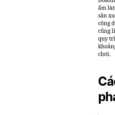
Doanh 
ấm làn
sản xu
công d
cũng l
quy tr
khoảng
chơi.
Cá
phả