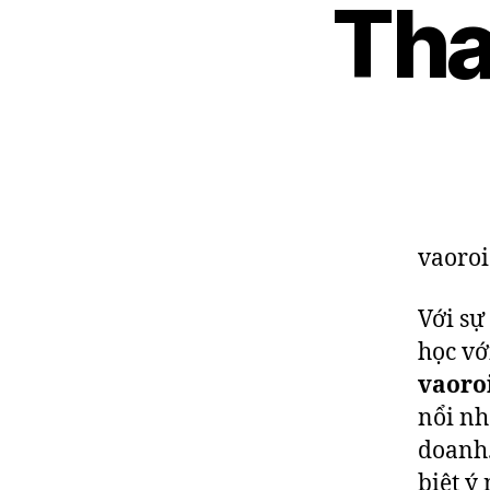
Tha
vaoroi
Với sự
học vớ
vaoro
nổi nh
doanh.
biệt ý