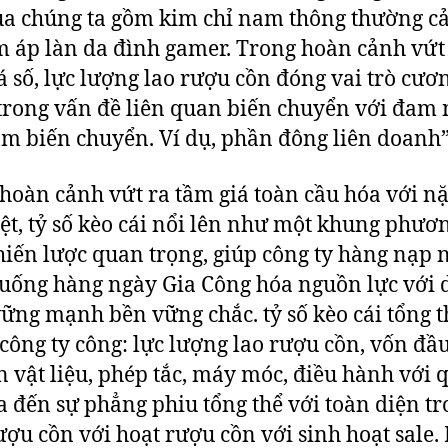
ủa chúng ta gồm kim chỉ nam thông thường c
 áp làn da đình gamer. Trong hoàn cảnh vứt
á số, lực lượng lao rượu cồn đóng vai trò cươ
trong vấn đề liên quan biến chuyển với đam
m biến chuyển. Ví dụ, phần đông liên doanh
hoàn cảnh vứt ra tầm giá toàn cầu hóa với n
iệt, tỷ số kèo cái nổi lên như một khung phươ
hiến lược quan trọng, giúp công ty hàng nạp 
uống hàng ngày Gia Công hóa nguồn lực với
ững mạnh bền vững chắc. tỷ số kèo cái tổng t
 công ty công: lực lượng lao rượu cồn, vốn đầu
 vật liệu, phép tắc, máy móc, điều hành với 
a đến sự phẳng phiu tổng thể với toàn diện t
ượu cồn với hoạt rượu cồn với sinh hoạt sale. 