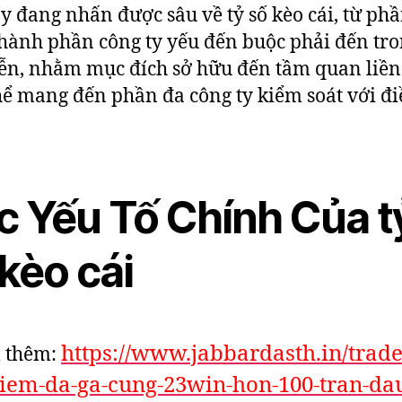
ấy đang nhấn được sâu về tỷ số kèo cái, từ ph
hành phần công ty yếu đến buộc phải đến tr
iễn, nhằm mục đích sở hữu đến tầm quan liền
hể mang đến phần đa công ty kiểm soát với đi
c Yếu Tố Chính Của t
kèo cái
https://www.jabbardasth.in/trade-
 thêm:
iem-da-ga-cung-23win-hon-100-tran-da