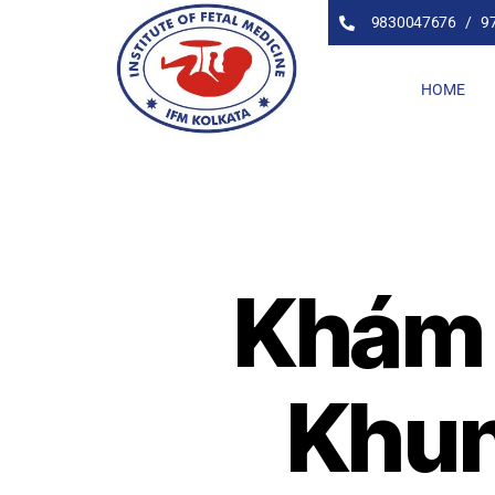
9830047676 /
9
HOME
Khám P
Khun