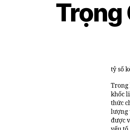
Trọng
tỷ số k
Trong 
khốc l
thức c
lượng 
được v
yếu tố