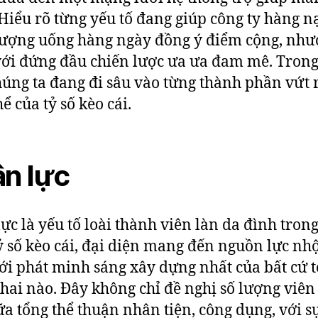
Hiểu rõ từng yếu tố đang giúp công ty hàng n
ượng uống hàng ngày đồng ý điểm cộng, như
ới đứng đầu chiến lược ưa ưa đam mê. Tron
húng ta đang đi sâu vào từng thành phần vứt r
ể của tỷ số kèo cái.
n lực
ực là yếu tố loài thành viên làn da đình tron
ỷ số kèo cái, đại diện mang đến nguồn lực nh
ới phát minh sáng xây dựng nhất của bất cứ t
khai nào. Đây không chỉ đề nghị số lượng viên
a tổng thể thuận nhân tiện, công dụng, với s