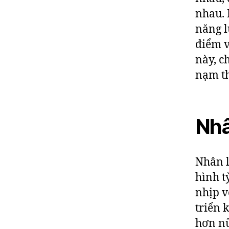
nhau. 
năng l
điểm v
này, c
nạm th
Nhâ
Nhân l
hình t
nhịp v
triển 
hơn nữ