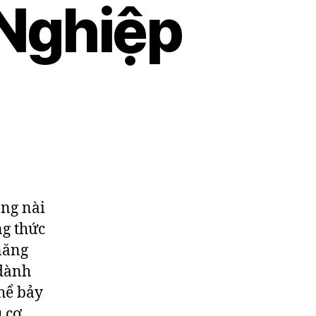
Nghiệp
ặng nài
ng thức
năng
 dành
hể bảy
 cơ,