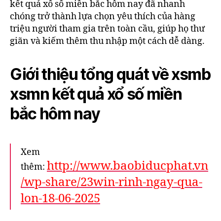
kết quả xổ số miền bắc hôm nay đã nhanh
chóng trở thành lựa chọn yêu thích của hàng
triệu người tham gia trên toàn cầu, giúp họ thư
giãn và kiếm thêm thu nhập một cách dễ dàng.
Giới thiệu tổng quát về xsmb
xsmn kết quả xổ số miền
bắc hôm nay
Xem
http://www.baobiducphat.vn
thêm:
/wp-share/23win-rinh-ngay-qua-
lon-18-06-2025