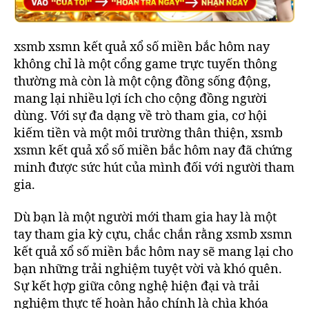
xsmb xsmn kết quả xổ số miền bắc hôm nay
không chỉ là một cổng game trực tuyến thông
thường mà còn là một cộng đồng sống động,
mang lại nhiều lợi ích cho cộng đồng người
dùng. Với sự đa dạng về trò tham gia, cơ hội
kiếm tiền và một môi trường thân thiện, xsmb
xsmn kết quả xổ số miền bắc hôm nay đã chứng
minh được sức hút của mình đối với người tham
gia.
Dù bạn là một người mới tham gia hay là một
tay tham gia kỳ cựu, chắc chắn rằng xsmb xsmn
kết quả xổ số miền bắc hôm nay sẽ mang lại cho
bạn những trải nghiệm tuyệt vời và khó quên.
Sự kết hợp giữa công nghệ hiện đại và trải
nghiệm thực tế hoàn hảo chính là chìa khóa