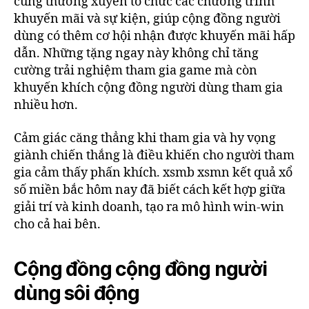
cũng thường xuyên tổ chức các chương trình
khuyến mãi và sự kiện, giúp cộng đồng người
dùng có thêm cơ hội nhận được khuyến mãi hấp
dẫn. Những tặng ngay này không chỉ tăng
cường trải nghiệm tham gia game mà còn
khuyến khích cộng đồng người dùng tham gia
nhiều hơn.
Cảm giác căng thẳng khi tham gia và hy vọng
giành chiến thắng là điều khiến cho người tham
gia cảm thấy phấn khích. xsmb xsmn kết quả xổ
số miền bắc hôm nay đã biết cách kết hợp giữa
giải trí và kinh doanh, tạo ra mô hình win-win
cho cả hai bên.
Cộng đồng cộng đồng người
dùng sôi động