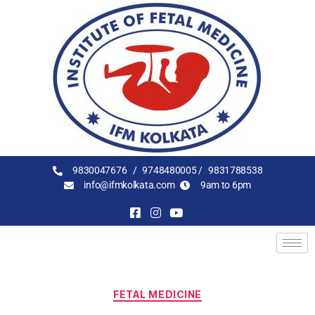
9830047676 /
9748480005 /
9831788538
info@ifmkolkata.com
9am to 6pm
FETAL MEDICINE