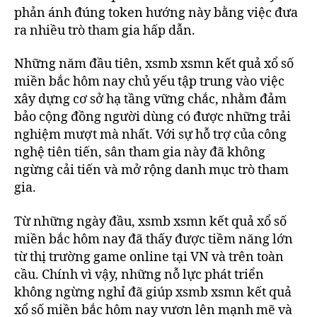
phản ánh đúng token hướng này bằng việc đưa
ra nhiều trò tham gia hấp dẫn.
Những năm đầu tiên, xsmb xsmn kết quả xổ số
miền bắc hôm nay chủ yếu tập trung vào việc
xây dựng cơ sở hạ tầng vững chắc, nhằm đảm
bảo cộng đồng người dùng có được những trải
nghiệm mượt mà nhất. Với sự hỗ trợ của công
nghệ tiên tiến, sân tham gia này đã không
ngừng cải tiến và mở rộng danh mục trò tham
gia.
Từ những ngày đầu, xsmb xsmn kết quả xổ số
miền bắc hôm nay đã thấy được tiềm năng lớn
từ thị trường game online tại VN và trên toàn
cầu. Chính vì vậy, những nỗ lực phát triển
không ngừng nghỉ đã giúp xsmb xsmn kết quả
xổ số miền bắc hôm nay vươn lên mạnh mẽ và