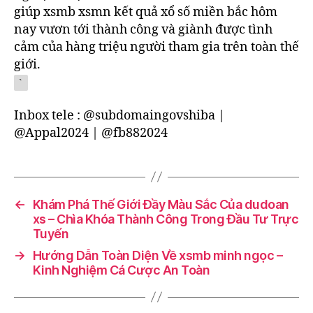
giúp xsmb xsmn kết quả xổ số miền bắc hôm
nay vươn tới thành công và giành được tình
cảm của hàng triệu người tham gia trên toàn thế
giới.
`
Inbox tele : @subdomaingovshiba |
@Appal2024 | @fb882024
←
Khám Phá Thế Giới Đầy Màu Sắc Của dudoan
xs – Chìa Khóa Thành Công Trong Đầu Tư Trực
Tuyến
→
Hướng Dẫn Toàn Diện Về xsmb minh ngọc –
Kinh Nghiệm Cá Cược An Toàn