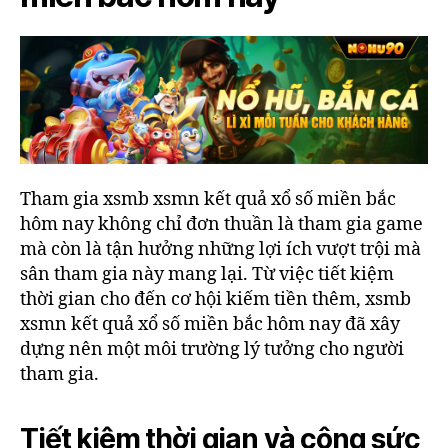
Tham gia xsmb xsmn kết quả xổ số miền bắc
hôm nay không chỉ đơn thuần là tham gia game
mà còn là tận hưởng những lợi ích vượt trội mà
sân tham gia này mang lại. Từ việc tiết kiệm
thời gian cho đến cơ hội kiếm tiền thêm, xsmb
xsmn kết quả xổ số miền bắc hôm nay đã xây
dựng nên một môi trường lý tưởng cho người
tham gia.
Tiết kiệm thời gian và công sức