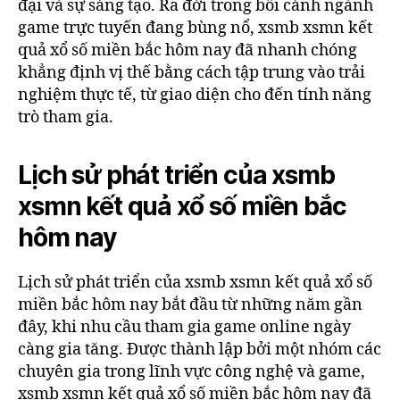
đại và sự sáng tạo. Ra đời trong bối cảnh ngành
game trực tuyến đang bùng nổ, xsmb xsmn kết
quả xổ số miền bắc hôm nay đã nhanh chóng
khẳng định vị thế bằng cách tập trung vào trải
nghiệm thực tế, từ giao diện cho đến tính năng
trò tham gia.
Lịch sử phát triển của xsmb
xsmn kết quả xổ số miền bắc
hôm nay
Lịch sử phát triển của xsmb xsmn kết quả xổ số
miền bắc hôm nay bắt đầu từ những năm gần
đây, khi nhu cầu tham gia game online ngày
càng gia tăng. Được thành lập bởi một nhóm các
chuyên gia trong lĩnh vực công nghệ và game,
xsmb xsmn kết quả xổ số miền bắc hôm nay đã