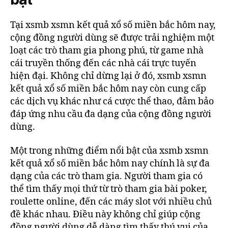
Tại xsmb xsmn kết quả xổ số miền bắc hôm nay,
cộng đồng người dùng sẽ được trải nghiệm một
loạt các trò tham gia phong phú, từ game nhà
cái truyền thống đến các nhà cái trực tuyến
hiện đại. Không chỉ dừng lại ở đó, xsmb xsmn
kết quả xổ số miền bắc hôm nay còn cung cấp
các dịch vụ khác như cá cược thể thao, đảm bảo
đáp ứng nhu cầu đa dạng của cộng đồng người
dùng.
Một trong những điểm nổi bật của xsmb xsmn
kết quả xổ số miền bắc hôm nay chính là sự đa
dạng của các trò tham gia. Người tham gia có
thể tìm thấy mọi thứ từ trò tham gia bài poker,
roulette online, đến các máy slot với nhiều chủ
đề khác nhau. Điều này không chỉ giúp cộng
đồng người dùng dễ dàng tìm thấy thú vui của