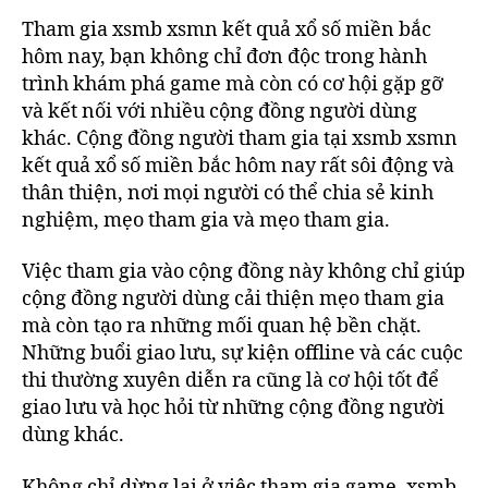
Tham gia xsmb xsmn kết quả xổ số miền bắc
hôm nay, bạn không chỉ đơn độc trong hành
trình khám phá game mà còn có cơ hội gặp gỡ
và kết nối với nhiều cộng đồng người dùng
khác. Cộng đồng người tham gia tại xsmb xsmn
kết quả xổ số miền bắc hôm nay rất sôi động và
thân thiện, nơi mọi người có thể chia sẻ kinh
nghiệm, mẹo tham gia và mẹo tham gia.
Việc tham gia vào cộng đồng này không chỉ giúp
cộng đồng người dùng cải thiện mẹo tham gia
mà còn tạo ra những mối quan hệ bền chặt.
Những buổi giao lưu, sự kiện offline và các cuộc
thi thường xuyên diễn ra cũng là cơ hội tốt để
giao lưu và học hỏi từ những cộng đồng người
dùng khác.
Không chỉ dừng lại ở việc tham gia game, xsmb