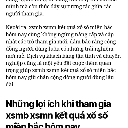
mình mà còn thúc đẩy sự tương tác giữa các
người tham gia.
Ngoài ra, xsmb xsmn kết quả xổ số miền bắc
hôm nay cũng không ngừng nâng cấp và cập
nhật các trò tham gia mới, đảm bảo rằng cộng
đồng người dùng luôn có những trải nghiệm
mới mẻ. Dịch vụ khách hàng tận tình và chuyên
nghiệp cũng là một yếu đặt cược thêm quan
trọng giúp xsmb xsmn kết quả xổ số miền bắc
hôm nay giữ chân cộng đồng người dùng lâu
dài.
Những lợi ích khi tham gia
xsmb xsmn kết quả xổ số
miền bắc hôm nay