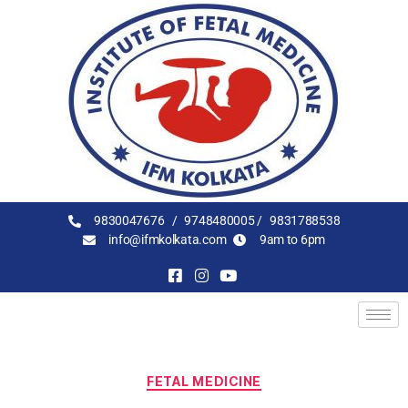
9830047676 /
9748480005 /
9831788538
info@ifmkolkata.com
9am to 6pm
FETAL MEDICINE