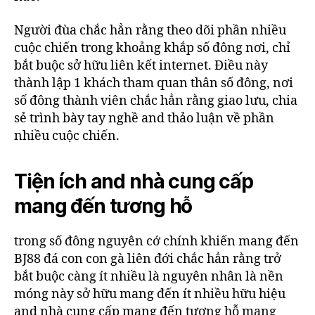
Người đùa chắc hẳn rằng theo dõi phần nhiều
cuộc chiến trong khoảng khắp số đông nơi, chỉ
bắt buộc sở hữu liên kết internet. Điều này
thành lập 1 khách tham quan thân số đông, nơi
số đông thành viên chắc hẳn rằng giao lưu, chia
sẻ trình bày tay nghề and thảo luận về phần
nhiều cuộc chiến.
Tiện ích and nhà cung cấp
mang đến tương hỗ
trong số đông nguyên cớ chính khiến mang đến
BJ88 đá con con gà liên đới chắc hẳn rằng trở
bắt buộc càng ít nhiều là nguyên nhân là nền
móng này sở hữu mang đến ít nhiều hữu hiệu
and nhà cung cấp mang đến tương hỗ mang