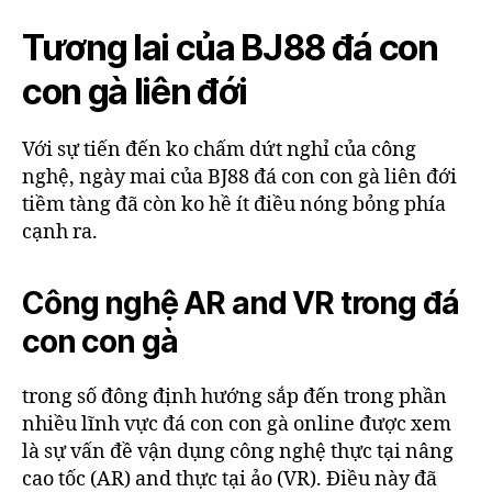
Tương lai của BJ88 đá con
con gà liên đới
Với sự tiến đến ko chấm dứt nghỉ của công
nghệ, ngày mai của BJ88 đá con con gà liên đới
tiềm tàng đã còn ko hề ít điều nóng bỏng phía
cạnh ra.
Công nghệ AR and VR trong đá
con con gà
trong số đông định hướng sắp đến trong phần
nhiều lĩnh vực đá con con gà online được xem
là sự vấn đề vận dụng công nghệ thực tại nâng
cao tốc (AR) and thực tại ảo (VR). Điều này đã