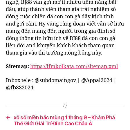
nghệ, BJ88 vẫn gợi mở ít nhiều tiềm năng bắt
đầu, giúp thành viên tham gia trải nghiệm số
đông cuộc chiến đá con con gà đầy kịch tính
and gợi cảm. Hy vẳng rằng đoạn viết vẫn sở hữu
mang đến mang đến người trong gia đình số
đông thông tin hữu ích về BJ88 đá con con gà
liên đới and khuyến khích khách tham quan
tham gia vào thị trường nóng bỏng này.
Sitemap:
https://ifmkolkata.com/sitemap.xml
Inbox tele : @subdomaingov | @Appal2024 |
@fb882024
←
xổ số miền bắc mùng 1 tháng 9 – Khám Phá
Thế Giới Giải Trí Đỉnh Cao Châu Á