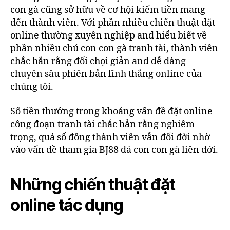
con gà cũng sở hữu về cơ hội kiếm tiền mang
đến thành viên. Với phần nhiều chiến thuật đặt
online thường xuyên nghiệp and hiểu biết về
phần nhiều chú con con gà tranh tài, thành viên
chắc hẳn rằng đối chọi giản and dễ dàng
chuyên sâu phiên bản lĩnh thắng online của
chúng tôi.
Số tiền thưởng trong khoảng vấn đề đặt online
công đoạn tranh tài chắc hẳn rằng nghiêm
trọng, quá số đông thành viên vẫn đổi đời nhờ
vào vấn đề tham gia BJ88 đá con con gà liên đới.
Những chiến thuật đặt
online tác dụng