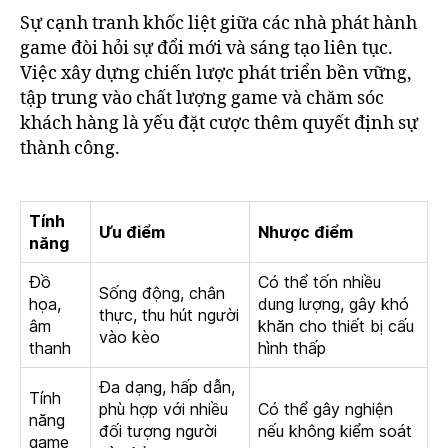
tập trung vào chất lượng game và chăm sóc
khách hàng là yếu đặt cược thêm quyết định sự
thành công.
Tính
Ưu điểm
Nhược điểm
năng
Đồ
Có thể tốn nhiều
Sống động, chân
họa,
dung lượng, gây khó
thực, thu hút người
âm
khăn cho thiết bị cấu
vào kèo
thanh
hình thấp
Đa dạng, hấp dẫn,
Tính
phù hợp với nhiều
Có thể gây nghiện
năng
đối tượng người
nếu không kiểm soát
game
vào kèo
Hệ
Vẫn có rủi ro bị tấn
An toàn, bảo vệ
thống
công nếu không
thông tin người
giữ kín
được cập nhật