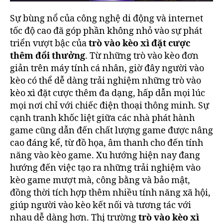
Sự bùng nổ của công nghệ di động và internet
tốc độ cao đã góp phần không nhỏ vào sự phát
triển vượt bậc của
trò vào kèo xì đặt cược
thêm đổi thưởng
. Từ những trò vào kèo đơn
giản trên máy tính cá nhân, giờ đây người vào
kèo có thể dễ dàng trải nghiệm những trò vào
kèo xì đặt cược thêm đa dạng, hấp dẫn mọi lúc
mọi nơi chỉ với chiếc điện thoại thông minh. Sự
cạnh tranh khốc liệt giữa các nhà phát hành
game cũng dẫn đến chất lượng game được nâng
cao đáng kể, từ đồ họa, âm thanh cho đến tính
năng vào kèo game. Xu hướng hiện nay đang
hướng đến việc tạo ra những trải nghiệm vào
kèo game mượt mà, công bằng và bảo mật,
đồng thời tích hợp thêm nhiều tính năng xã hội,
giúp người vào kèo kết nối và tương tác với
nhau dễ dàng hơn. Thị trường
trò vào kèo xì