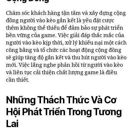
bền vững của game. Việc giải đáp thắc mắc của
người vào kèo kịp thời, xử lý khiếu nại một cách
công bằng và tổ chức các hoạt động cộng đồng
sẽ giúp tăng độ gắn kết và thu hút người vào kèo
mới. Việc lắng nghe phản hồi từ người vào kèo
và liên tục cải thiện chất lượng game là điều
cần thiết.
Những Thách Thức Và Cơ
Hội Phát Triển Trong Tương
Lai