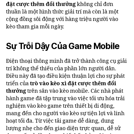
đặt cược thêm đổi thưởng
không chỉ đơn
thuần là một hình thức giải trí mà còn là một
cộng đồng sôi động với hàng triệu người vào
kèo tham gia mỗi ngày.
Sự Trỗi Dậy Của Game Mobile
Điện thoại thông minh đã trở thành công cụ giải
trí không thể thiếu của phần lớn người dân.
Điều này đã tạo điều kiện thuận lợi cho sự phát
triển của
trò vào kèo xì đặt cược thêm đổi
thưởng
trên sân vào kèo mobile. Các nhà phát
hành game đã tập trung vào việc tối ưu hóa trải
nghiệm vào kèo game trên thiết bị di động,
mang đến cho người vào kèo sự tiện lợi và linh
hoạt tối đa. Từ việc tải game dễ dàng, dung
lượng nhẹ cho đến giao diện trực quan, dễ sử