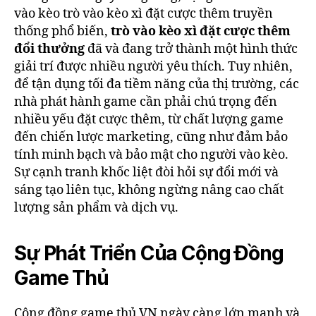
để tận dụng tối đa tiềm năng của thị trường, các
nhà phát hành game cần phải chú trọng đến
nhiều yếu đặt cược thêm, từ chất lượng game
đến chiến lược marketing, cũng như đảm bảo
tính minh bạch và bảo mật cho người vào kèo.
Sự cạnh tranh khốc liệt đòi hỏi sự đổi mới và
sáng tạo liên tục, không ngừng nâng cao chất
lượng sản phẩm và dịch vụ.
Sự Phát Triển Của Cộng Đồng
Game Thủ
Cộng đồng game thủ VN ngày càng lớn mạnh và
có sức ảnh hưởng đáng kể đến sự phát triển của
thị trường
trò vào kèo xì đặt cược thêm đổi
thưởng
. Sự tương tác giữa các game thủ thông