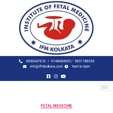
9830047676 /
9748480005 /
9831788538
info@ifmkolkata.com
9am to 6pm
FETAL MEDICINE