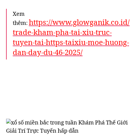
trade-kham-pha-tai-xiu-truc-
tuyen-tai-https-taixiu-moe-huong-
dan-day-du-46-2025/
Thị trường
trò vào kèo xì đặt cược thêm đổi
thưởng
ở VN đang phát triển mạnh mẽ với
nhiều tiềm năng. Tuy nhiên, việc đảm bảo tính
minh bạch, công bằng và bảo mật cho người vào
kèo là điều vô cùng quan trọng. Sự kết hợp giữa
chất lượng game, chiến lược marketing hiệu
quả, hệ thống giữ kín dữ liệu bảo mật và chăm