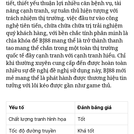
tiết, thiết yếu thuận lợi nhiều căn bệnh vụ, tài
năng cạnh tranh, sự tuân thủ hiện tượng với
trách nhiệm thị trường. việc đầu tư vào công
nghệ tiên tiến, chữa chữa chữa trị trải nghiệm
quý khách hàng, với bền chắc tính phân minh là
chìa khóa để BJ88 mang thể là trở thành thanh
tao mang thể chắn trong một toàn thị trường
quốc tế đầy cạnh tranh với cạnh tranh hiểu. Chỉ
khi thường xuyên cung cấp đến được hoàn toàn
nhiều sự đề nghị đề nghị sử dụng này, BJ88 mới
mẻ mang thể là phát hành được thương hiệu tin
tưởng với lôi kéo được gần như game thủ.
Yếu tố
Đánh bảng giá
Chất lượng tranh hình họa
Tốt
Tốc độ đường truyền
Khá tốt