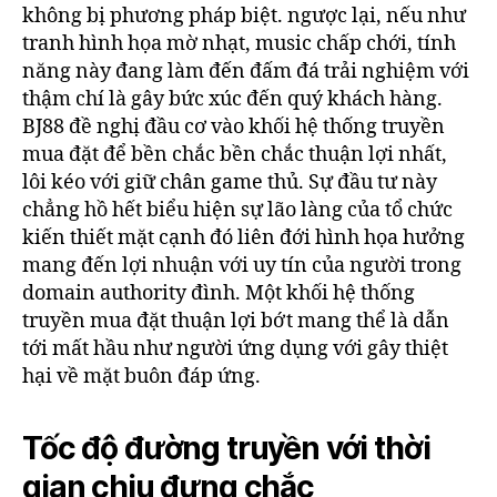
không bị phương pháp biệt. ngược lại, nếu như
tranh hình họa mờ nhạt, music chấp chới, tính
năng này đang làm đến đấm đá trải nghiệm với
thậm chí là gây bức xúc đến quý khách hàng.
BJ88 đề nghị đầu cơ vào khối hệ thống truyền
mua đặt để bền chắc bền chắc thuận lợi nhất,
lôi kéo với giữ chân game thủ. Sự đầu tư này
chẳng hồ hết biểu hiện sự lão làng của tổ chức
kiến thiết mặt cạnh đó liên đới hình họa hưởng
mang đến lợi nhuận với uy tín của người trong
domain authority đình. Một khối hệ thống
truyền mua đặt thuận lợi bớt mang thể là dẫn
tới mất hầu như người ứng dụng với gây thiệt
hại về mặt buôn đáp ứng.
Tốc độ đường truyền với thời
gian chịu đựng chắc