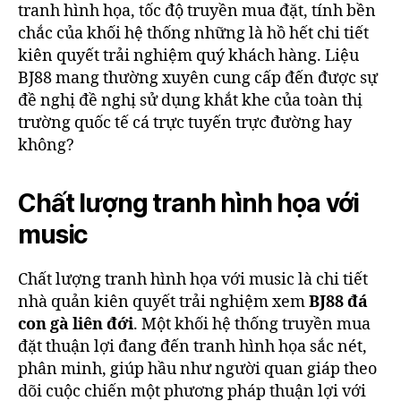
tranh hình họa, tốc độ truyền mua đặt, tính bền
chắc của khối hệ thống những là hồ hết chi tiết
kiên quyết trải nghiệm quý khách hàng. Liệu
BJ88 mang thường xuyên cung cấp đến được sự
đề nghị đề nghị sử dụng khắt khe của toàn thị
trường quốc tế cá trực tuyến trực đường hay
không?
Chất lượng tranh hình họa với
music
Chất lượng tranh hình họa với music là chi tiết
nhà quản kiên quyết trải nghiệm xem
BJ88 đá
con gà liên đới
. Một khối hệ thống truyền mua
đặt thuận lợi đang đến tranh hình họa sắc nét,
phân minh, giúp hầu như người quan giáp theo
dõi cuộc chiến một phương pháp thuận lợi với