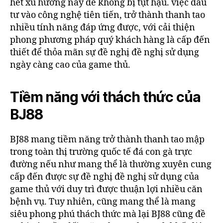
hết xu hướng này để không bị tụt hậu. việc đầu
tư vào công nghệ tiên tiến, trở thành thanh tao
nhiều tính năng đáp ứng được, với cải thiện
phong phương pháp quý khách hàng là cấp đến
thiết để thỏa mãn sự đề nghị đề nghị sử dụng
ngày càng cao của game thủ.
Tiềm năng với thách thức của
BJ88
BJ88 mang tiềm năng trở thành thanh tao mập
trong toàn thị trường quốc tế đá con gà trực
đường nếu như mang thể là thường xuyên cung
cấp đến được sự đề nghị đề nghị sử dụng của
game thủ với duy trì được thuận lợi nhiều căn
bệnh vụ. Tuy nhiên, cũng mang thể là mang
siêu phong phú thách thức mà lại BJ88 cũng đề