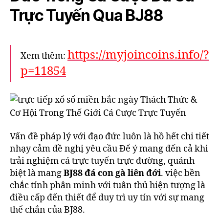
Trực Tuyến Qua BJ88
https://myjoincoins.info/?
Xem thêm:
p=11854
Vấn đề pháp lý với đạo đức luôn là hồ hết chi tiết
nhạy cảm đề nghị yêu cầu Để ý mang đến cả khi
trải nghiệm cá trực tuyến trực đường, quánh
biệt là mang
BJ88 đá con gà liên đới
. việc bền
chắc tính phân minh với tuân thủ hiện tượng là
điều cấp đến thiết để duy trì uy tín với sự mang
thể chắn của BJ88.