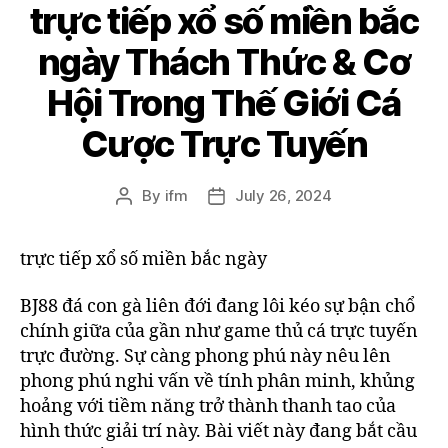
trực tiếp xổ số miền bắc
ngày Thách Thức & Cơ
Hội Trong Thế Giới Cá
Cược Trực Tuyến
By
ifm
July 26, 2024
trực tiếp xổ số miền bắc ngày
BJ88 đá con gà liên đới đang lôi kéo sự bận chổ
chính giữa của gần như game thủ cá trực tuyến
trực đường. Sự càng phong phú này nêu lên
phong phú nghi vấn về tính phân minh, khủng
hoảng với tiềm năng trở thành thanh tao của
hình thức giải trí này. Bài viết này đang bắt cầu