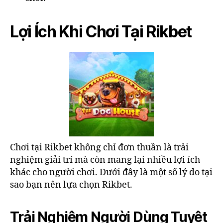
Lợi Ích Khi Chơi Tại Rikbet
Chơi tại Rikbet không chỉ đơn thuần là trải
nghiệm giải trí mà còn mang lại nhiều lợi ích
khác cho người chơi. Dưới đây là một số lý do tại
sao bạn nên lựa chọn Rikbet.
Trải Nghiệm Người Dùng Tuyệt