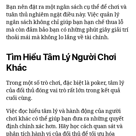
Bạn nên đặt ra một ngân sách cụ thể để chơi và
tuân thủ nghiêm ngặt điều này. Việc quản lý
ngân sách không chỉ giúp bạn hạn chế thua lỗ
mà còn đảm bảo bạn có những phút giây giải trí
thoải mái mà không lo lắng về tài chính.
Tìm Hiểu Tâm Lý Người Chơi
Khác
Trong một số trò chơi, đặc biệt là poker, tâm lý
của đối thủ đóng vai trò rất lớn trong kết quả
cuối cùng.
Việc đọc hiểu tâm lý và hành động của người
chơi khác có thể giúp bạn đưa ra những quyết
định chính xác hơn. Hãy học cách quan sát và
phân tích hành vi của đối thủ để tối ưu hóa