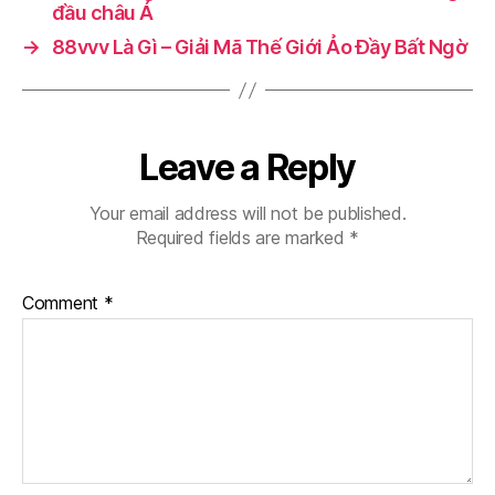
đầu châu Á
→
88vvv Là Gì – Giải Mã Thế Giới Ảo Đầy Bất Ngờ
Leave a Reply
Your email address will not be published.
Required fields are marked
*
Comment
*