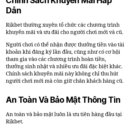
Chính Sách Khuyến Mãi Hấp
Dẫn
Rikbet thường xuyên tổ chức các chương trình
khuyến mãi và ưu đãi cho người chơi mới và cũ.
Người chơi có thể nhận được thưởng tiền vào tài
khoản khi đăng ký lần đầu, cũng như có cơ hội
tham gia vào các chương trình hoàn tiền,
thưởng sinh nhật và nhiều ưu đãi đặc biệt khác.
Chính sách khuyến mãi này không chỉ thu hút
người chơi mới mà còn giữ chân khách hàng cũ.
An Toàn Và Bảo Mật Thông Tin
An toàn và bảo mật luôn là ưu tiên hàng đầu tại
Rikbet.