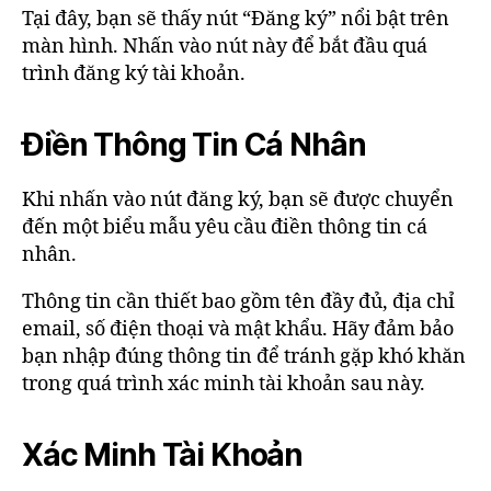
Tại đây, bạn sẽ thấy nút “Đăng ký” nổi bật trên
màn hình. Nhấn vào nút này để bắt đầu quá
trình đăng ký tài khoản.
Điền Thông Tin Cá Nhân
Khi nhấn vào nút đăng ký, bạn sẽ được chuyển
đến một biểu mẫu yêu cầu điền thông tin cá
nhân.
Thông tin cần thiết bao gồm tên đầy đủ, địa chỉ
email, số điện thoại và mật khẩu. Hãy đảm bảo
bạn nhập đúng thông tin để tránh gặp khó khăn
trong quá trình xác minh tài khoản sau này.
Xác Minh Tài Khoản