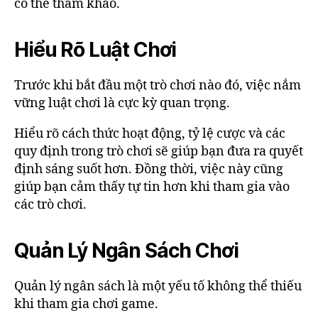
có thể tham khảo.
Hiểu Rõ Luật Chơi
Trước khi bắt đầu một trò chơi nào đó, việc nắm
vững luật chơi là cực kỳ quan trọng.
Hiểu rõ cách thức hoạt động, tỷ lệ cược và các
quy định trong trò chơi sẽ giúp bạn đưa ra quyết
định sáng suốt hơn. Đồng thời, việc này cũng
giúp bạn cảm thấy tự tin hơn khi tham gia vào
các trò chơi.
Quản Lý Ngân Sách Chơi
Quản lý ngân sách là một yếu tố không thể thiếu
khi tham gia chơi game.