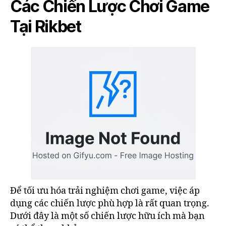
Các Chiến Lược Chơi Game
Tại Rikbet
Để tối ưu hóa trải nghiệm chơi game, việc áp
dụng các chiến lược phù hợp là rất quan trọng.
Dưới đây là một số chiến lược hữu ích mà bạn