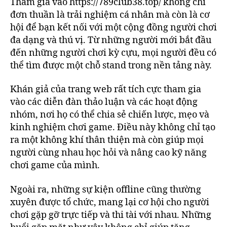
Tham gia vào https://789club38.top/ không chỉ
đơn thuần là trải nghiệm cá nhân mà còn là cơ
hội để bạn kết nối với một cộng đồng người chơi
đa dạng và thú vị. Từ những người mới bắt đầu
đến những người chơi kỳ cựu, mọi người đều có
thể tìm được một chỗ stand trong nền tảng này.
Khán giả của trang web rất tích cực tham gia
vào các diễn đàn thảo luận và các hoạt động
nhóm, nơi họ có thể chia sẻ chiến lược, mẹo và
kinh nghiệm chơi game. Điều này không chỉ tạo
ra một không khí thân thiện mà còn giúp mọi
người cùng nhau học hỏi và nâng cao kỹ năng
chơi game của mình.
Ngoài ra, những sự kiện offline cũng thường
xuyên được tổ chức, mang lại cơ hội cho người
chơi gặp gỡ trực tiếp và thi tài với nhau. Những