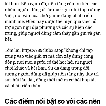
tốt hơn. Bên cạnh đó, nền tảng còn ưu tiên các
nhóm người dùng ở các quốc gia như thị trường
Việt, nơi văn hóa chơi game đang phát triển
mạnh mẽ. Điều này được thể hiện qua việc hỗ
trợ ngôn ngữ địa phương và các sự kiện đặc
trưng, giúp người dùng cảm thấy gần gũi và gắn
kết.
Tóm lại, https://789club38.top/ không chỉ tập
trung vào việc giải trí mà còn xây dựng cộng
đồng, nơi mọi người có thể học hỏi từ người
chơi khác và kết bạn. Sự đa dạng trong đối
tượng người dùng đã giúp nền tảng này duy trì
sức hút lâu dài, đồng thời mở ra cơ hội hợp tác
và phát triển thêm.
Các điểm nổi bật so với các nền