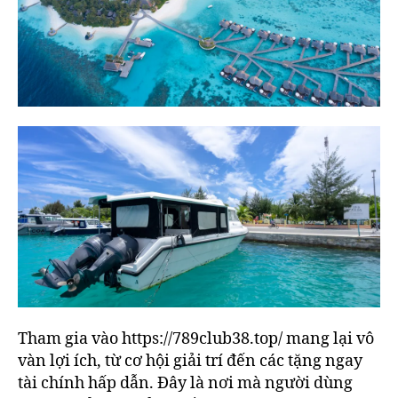
Tham gia vào https://789club38.top/ mang lại vô
vàn lợi ích, từ cơ hội giải trí đến các tặng ngay
tài chính hấp dẫn. Đây là nơi mà người dùng