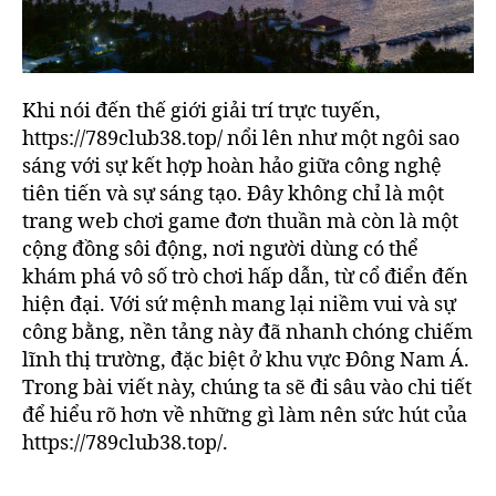
Khi nói đến thế giới giải trí trực tuyến,
https://789club38.top/ nổi lên như một ngôi sao
sáng với sự kết hợp hoàn hảo giữa công nghệ
tiên tiến và sự sáng tạo. Đây không chỉ là một
trang web chơi game đơn thuần mà còn là một
cộng đồng sôi động, nơi người dùng có thể
khám phá vô số trò chơi hấp dẫn, từ cổ điển đến
hiện đại. Với sứ mệnh mang lại niềm vui và sự
công bằng, nền tảng này đã nhanh chóng chiếm
lĩnh thị trường, đặc biệt ở khu vực Đông Nam Á.
Trong bài viết này, chúng ta sẽ đi sâu vào chi tiết
để hiểu rõ hơn về những gì làm nên sức hút của
https://789club38.top/.