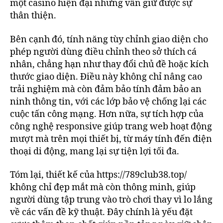
một casino hiện đại nhưng vẫn giữ được sự
thân thiện.
Bên cạnh đó, tính năng tùy chỉnh giao diện cho
phép người dùng điều chỉnh theo sở thích cá
nhân, chẳng hạn như thay đổi chủ đề hoặc kích
thước giao diện. Điều này không chỉ nâng cao
trải nghiệm mà còn đảm bảo tính đảm bảo an
ninh thông tin, với các lớp bảo vệ chống lại các
cuộc tấn công mạng. Hơn nữa, sự tích hợp của
công nghệ responsive giúp trang web hoạt động
mượt mà trên mọi thiết bị, từ máy tính đến điện
thoại di động, mang lại sự tiện lợi tối đa.
Tóm lại, thiết kế của https://789club38.top/
không chỉ đẹp mắt mà còn thông minh, giúp
người dùng tập trung vào trò chơi thay vì lo lắng
về các vấn đề kỹ thuật. Đây chính là yếu đặt