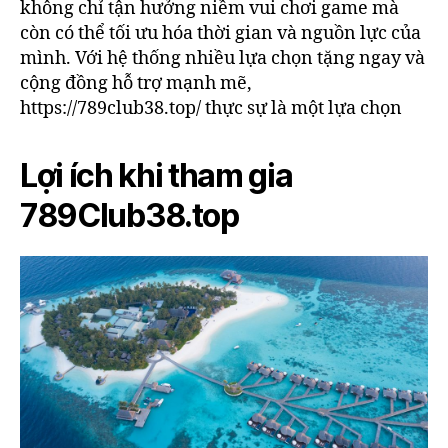
không chỉ tận hưởng niềm vui chơi game mà
còn có thể tối ưu hóa thời gian và nguồn lực của
mình. Với hệ thống nhiều lựa chọn tặng ngay và
cộng đồng hỗ trợ mạnh mẽ,
https://789club38.top/ thực sự là một lựa chọn
Lợi ích khi tham gia
789Club38.top