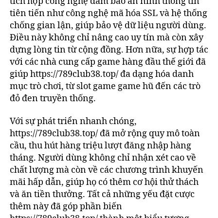
tích hợp công nghệ đảm bảo an ninh thông tin
tiên tiến như công nghệ mã hóa SSL và hệ thống
chống gian lận, giúp bảo vệ dữ liệu người dùng.
Điều này không chỉ nâng cao uy tín mà còn xây
dựng lòng tin từ cộng đồng. Hơn nữa, sự hợp tác
với các nhà cung cấp game hàng đầu thế giới đã
giúp https://789club38.top/ đa dạng hóa danh
mục trò chơi, từ slot game game hũ đến các trò
đỏ đen truyền thống.
Với sự phát triển nhanh chóng,
https://789club38.top/ đã mở rộng quy mô toàn
cầu, thu hút hàng triệu lượt đăng nhập hàng
tháng. Người dùng không chỉ nhận xét cao về
chất lượng mà còn về các chương trình khuyến
mãi hấp dẫn, giúp họ có thêm cơ hội thử thách
và ăn tiền thưởng. Tất cả những yếu đặt cược
thêm này đã góp phần biến