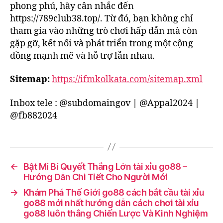
phong phú, hãy cân nhắc đến
https://789club38.top/. Từ đó, bạn không chỉ
tham gia vào những trò chơi hấp dẫn mà còn
gặp gỡ, kết nối và phát triển trong một cộng
đồng mạnh mẽ và hỗ trợ lẫn nhau.
Sitemap:
https://ifmkolkata.com/sitemap.xml
Inbox tele : @subdomaingov | @Appal2024 |
@fb882024
←
Bật Mí Bí Quyết Thắng Lớn tài xỉu go88 –
Hướng Dẫn Chi Tiết Cho Người Mới
→
Khám Phá Thế Giới go88 cách bắt cầu tài xỉu
go88 mới nhất hướng dẫn cách chơi tài xỉu
go88 luôn thắng Chiến Lược Và Kinh Nghiệm