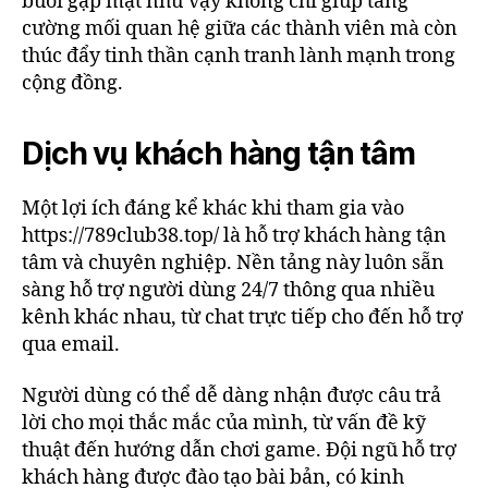
buổi gặp mặt như vậy không chỉ giúp tăng
cường mối quan hệ giữa các thành viên mà còn
thúc đẩy tinh thần cạnh tranh lành mạnh trong
cộng đồng.
Dịch vụ khách hàng tận tâm
Một lợi ích đáng kể khác khi tham gia vào
https://789club38.top/ là hỗ trợ khách hàng tận
tâm và chuyên nghiệp. Nền tảng này luôn sẵn
sàng hỗ trợ người dùng 24/7 thông qua nhiều
kênh khác nhau, từ chat trực tiếp cho đến hỗ trợ
qua email.
Người dùng có thể dễ dàng nhận được câu trả
lời cho mọi thắc mắc của mình, từ vấn đề kỹ
thuật đến hướng dẫn chơi game. Đội ngũ hỗ trợ
khách hàng được đào tạo bài bản, có kinh