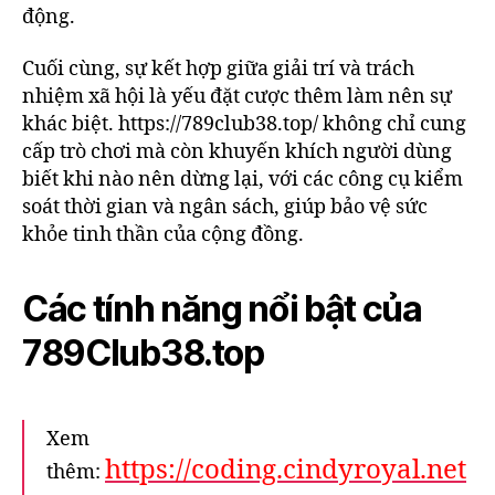
động.
Cuối cùng, sự kết hợp giữa giải trí và trách
nhiệm xã hội là yếu đặt cược thêm làm nên sự
khác biệt. https://789club38.top/ không chỉ cung
cấp trò chơi mà còn khuyến khích người dùng
biết khi nào nên dừng lại, với các công cụ kiểm
soát thời gian và ngân sách, giúp bảo vệ sức
khỏe tinh thần của cộng đồng.
Các tính năng nổi bật của
789Club38.top
Xem
https://coding.cindyroyal.net
thêm: