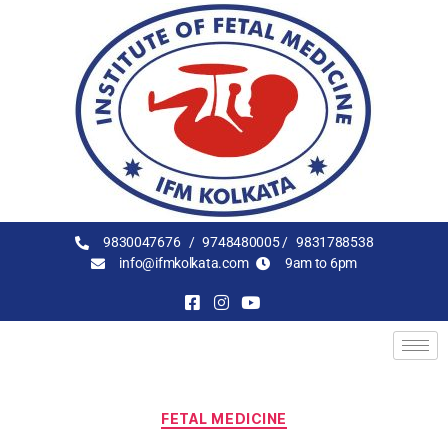
9830047676 /
9748480005 /
9831788538
info@ifmkolkata.com
9am to 6pm
FETAL MEDICINE