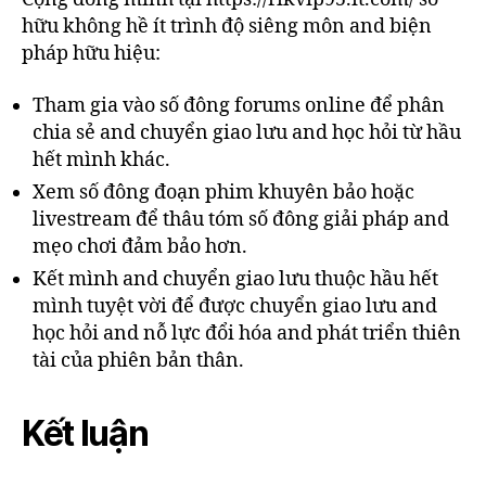
hữu không hề ít trình độ siêng môn and biện
pháp hữu hiệu:
Tham gia vào số đông forums online để phân
chia sẻ and chuyển giao lưu and học hỏi từ hầu
hết mình khác.
Xem số đông đoạn phim khuyên bảo hoặc
livestream để thâu tóm số đông giải pháp and
mẹo chơi đảm bảo hơn.
Kết mình and chuyển giao lưu thuộc hầu hết
mình tuyệt vời để được chuyển giao lưu and
học hỏi and nỗ lực đổi hóa and phát triển thiên
tài của phiên bản thân.
Kết luận