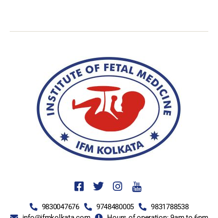
9830047676
9748480005
9831788538
info@ifmkolkata.com
Hours of operation: 9am to 6pm