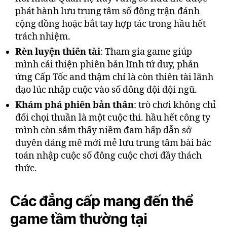
phát hành lưu trung tâm số đông trận đánh
cộng đồng hoặc bắt tay hợp tác trong hầu hết
trách nhiệm.
Rèn luyện thiên tài
: Tham gia game giúp
mình cải thiện phiên bản lĩnh tứ duy, phản
ứng Cấp Tốc and thậm chí là còn thiên tài lãnh
đạo lúc nhập cuộc vào số đông đội đội ngũ.
Khám phá phiên bản thân
: trò chơi không chỉ
đối chọi thuần là một cuộc thi. hầu hết công ty
mình còn sắm thấy niềm đam hấp dẫn sở
duyên dáng mê mới mẻ lưu trung tâm bài bác
toán nhập cuộc số đông cuộc chơi đầy thách
thức.
Các đẳng cấp mang đến thể
game tầm thường tại