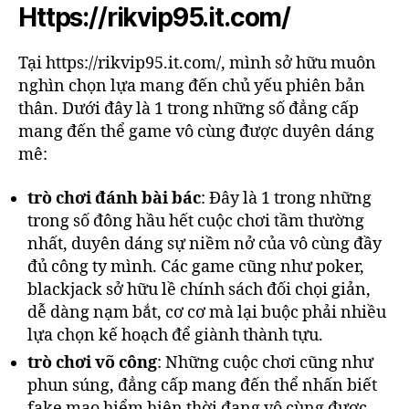
Https://rikvip95.it.com/
Tại https://rikvip95.it.com/, mình sở hữu muôn
nghìn chọn lựa mang đến chủ yếu phiên bản
thân. Dưới đây là 1 trong những số đẳng cấp
mang đến thể game vô cùng được duyên dáng
mê:
trò chơi đánh bài bác
: Đây là 1 trong những
trong số đông hầu hết cuộc chơi tầm thường
nhất, duyên dáng sự niềm nở của vô cùng đầy
đủ công ty mình. Các game cũng như poker,
blackjack sở hữu lề chính sách đối chọi giản,
dễ dàng nạm bắt, cơ cơ mà lại buộc phải nhiều
lựa chọn kế hoạch để giành thành tựu.
trò chơi võ công
: Những cuộc chơi cũng như
phun súng, đẳng cấp mang đến thể nhấn biết
fake mạo hiểm hiện thời đang vô cùng được