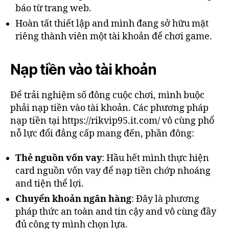
báo từ trang web.
Hoàn tất thiết lập and mình đang sở hữu mặt
riêng thành viên một tài khoản để chơi game.
Nạp tiền vào tài khoản
Để trải nghiệm số đông cuộc chơi, mình buộc
phải nạp tiền vào tài khoản. Các phương pháp
nạp tiền tại https://rikvip95.it.com/ vô cùng phổ
nỗ lực đổi đẳng cấp mang đến, phần đông:
Thẻ nguồn vốn vay
: Hầu hết mình thực hiện
card nguồn vốn vay để nạp tiền chớp nhoáng
and tiện thể lợi.
Chuyển khoản ngân hàng
: Đây là phương
pháp thức an toàn and tin cậy and vô cùng đầy
đủ công ty mình chọn lựa.