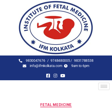
9830047676 /
9748480005 /
9831788538
info@ifmkolkata.com
9am to 6pm
FETAL MEDICINE