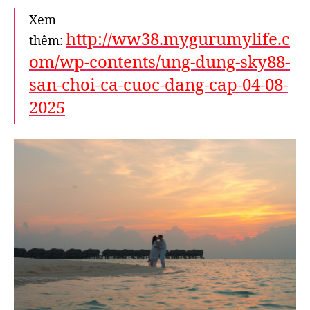
Xem
http://ww38.mygurumylife.c
thêm:
om/wp-contents/ung-dung-sky88-
san-choi-ca-cuoc-dang-cap-04-08-
2025