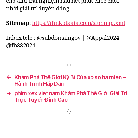
chờ and trải nghiệm hầu hết phút chốc chơi
nhởi giải trí duyên dáng.
Sitemap:
https://ifmkolkata.com/sitemap.xml
Inbox tele : @subdomaingov | @Appal2024 |
@fb882024
←
Khám Phá Thế Giới Kỳ Bí Của xo so ba mien –
Hành Trình Hấp Dẫn
→
phim xex viet nam Khám Phá Thế Giới Giải Trí
Trực Tuyến Đỉnh Cao