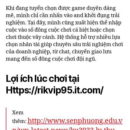
Khi đang tuyển chọn được game duyên dáng
mê, mình chỉ cần nhấn vào and khởi đụng trải
nghiệm. Tại đây, mình cũng xuất hiện thể nhập
cuộc vào số đông cuộc chơi cá biệt hoặc chọn
chơi thuộc vây cánh. Hệ thống hỗ trợ nhiều lựa
chọn nhân tài giúp chuyên sâu trải nghiệm chơi
của doanh nghiệp, từ chat, chuyển giao lưu
mang đến số đông cuộc chơi đội ngũ.
Lợi ích lúc chơi tại
Https://rikvip95.it.com/
Xem
http://www.senphuong.edu.v
thêm: