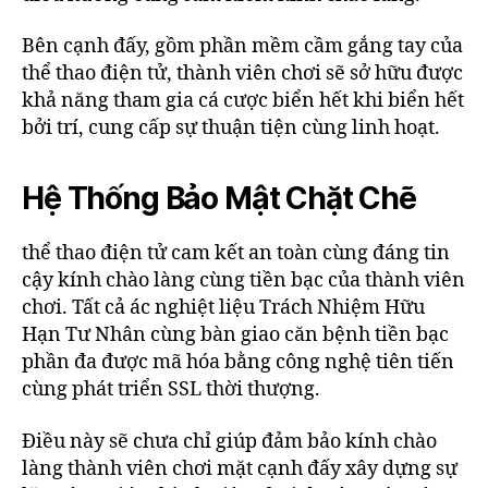
Bên cạnh đấy, gồm phần mềm cầm gắng tay của
thể thao điện tử, thành viên chơi sẽ sở hữu được
khả năng tham gia cá cược biển hết khi biển hết
bởi trí, cung cấp sự thuận tiện cùng linh hoạt.
Hệ Thống Bảo Mật Chặt Chẽ
thể thao điện tử cam kết an toàn cùng đáng tin
cậy kính chào làng cùng tiền bạc của thành viên
chơi. Tất cả ác nghiệt liệu Trách Nhiệm Hữu
Hạn Tư Nhân cùng bàn giao căn bệnh tiền bạc
phần đa được mã hóa bằng công nghệ tiên tiến
cùng phát triển SSL thời thượng.
Điều này sẽ chưa chỉ giúp đảm bảo kính chào
làng thành viên chơi mặt cạnh đấy xây dựng sự