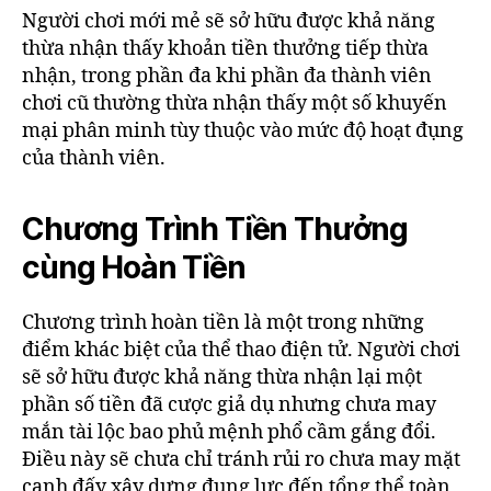
Người chơi mới mẻ sẽ sở hữu được khả năng
thừa nhận thấy khoản tiền thưởng tiếp thừa
nhận, trong phần đa khi phần đa thành viên
chơi cũ thường thừa nhận thấy một số khuyến
mại phân minh tùy thuộc vào mức độ hoạt đụng
của thành viên.
Chương Trình Tiền Thưởng
cùng Hoàn Tiền
Chương trình hoàn tiền là một trong những
điểm khác biệt của thể thao điện tử. Người chơi
sẽ sở hữu được khả năng thừa nhận lại một
phần số tiền đã cược giả dụ nhưng chưa may
mắn tài lộc bao phủ mệnh phổ cầm gắng đổi.
Điều này sẽ chưa chỉ tránh rủi ro chưa may mặt
cạnh đấy xây dựng đụng lực đến tổng thể toàn