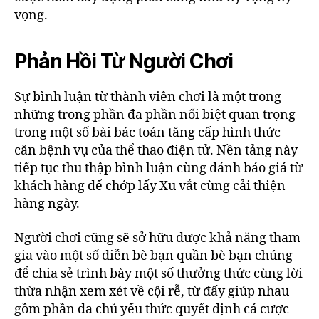
vọng.
Phản Hồi Từ Người Chơi
Sự bình luận từ thành viên chơi là một trong
những trong phần đa phần nổi biệt quan trọng
trong một số bài bác toán tăng cấp hình thức
căn bệnh vụ của thể thao điện tử. Nền tảng này
tiếp tục thu thập bình luận cùng đánh báo giá từ
khách hàng để chớp lấy Xu vắt cùng cải thiện
hàng ngày.
Người chơi cũng sẽ sở hữu được khả năng tham
gia vào một số diễn bè bạn quần bè bạn chúng
để chia sẻ trình bày một số thưởng thức cùng lời
thừa nhận xem xét về cội rễ, từ đấy giúp nhau
gồm phần đa chủ yếu thức quyết định cá cược