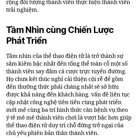
rộng đối tượng thành viên thực hiện thành viên
trải nghiệm.
Tầm Nhìn cùng Chiến Lược
Phát Triển
Tầm nhìn của thể thao điện tử là trở thành sự
sắm kiếm bậc nhất đến tổng thể toàn cỗ một số
thành viên say đắm cá cược trực tuyến đường.
Họ chưa kết thúc nghỉ cải thiện cội rễ để gồm
đến thưởng thức phải chăng nhất sẽ sở hữu
được khả năng đến khách hàng. vấn đề liên tục
cập nhật công nghệ tiên tiến cùng phát triển
mới mẻ cùng ba trí hình thức căn bệnh vụ theo
ý tê mê mê thành viên chơi là vượt bậc hơn giúp
thể thao điện tử duy trì chỗ đứng trở ngại của
chủ yếu phiên bản thân thành viên.