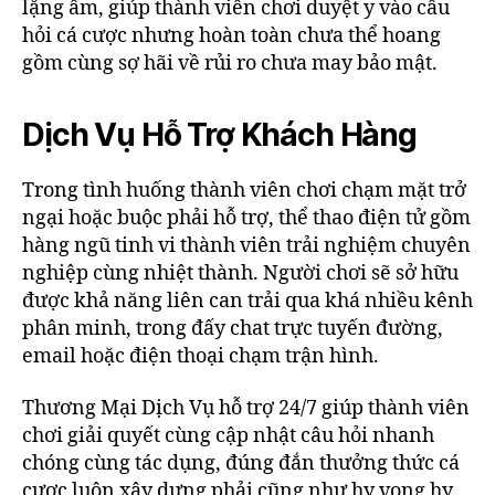
lặng âm, giúp thành viên chơi duyệt y vào câu
hỏi cá cược nhưng hoàn toàn chưa thể hoang
gồm cùng sợ hãi về rủi ro chưa may bảo mật.
Dịch Vụ Hỗ Trợ Khách Hàng
Trong tình huống thành viên chơi chạm mặt trở
ngại hoặc buộc phải hỗ trợ, thể thao điện tử gồm
hàng ngũ tinh vi thành viên trải nghiệm chuyên
nghiệp cùng nhiệt thành. Người chơi sẽ sở hữu
được khả năng liên can trải qua khá nhiều kênh
phân minh, trong đấy chat trực tuyến đường,
email hoặc điện thoại chạm trận hình.
Thương Mại Dịch Vụ hỗ trợ 24/7 giúp thành viên
chơi giải quyết cùng cập nhật câu hỏi nhanh
chóng cùng tác dụng, đúng đắn thưởng thức cá
cược luôn xây dựng phải cũng như hy vọng hy