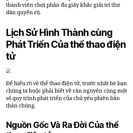
thành viên chơi phần đa giây khắc giải trí thư
dãn quyến rũ.
Lịch Sử Hình Thành cùng
Phát Triển Của thể thao điện
tử
Để hiểu rõ về thể thao điện tử, trước nhất bè bạn
chúng ta buộc phải biết về căn nguyên cùng một
số quy trình phát triển của chủ yếu phiên bản
thân chúng.
Nguồn Gốc Và Ra Đời Của thể