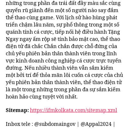
những trong phần đa trái đất đầy màu sắc cùng
quyến rũ giành đến một số người nào say đắm
thể thao cùng game. Với lịch sử hào hùng phát
triển chậm lâu năm, sự phổ thông trong một số
quánh tính cá cược, tiếp nối hệ điều hành Tặng
Ngay ngay ấm rộp sẽ tính bảo mật cao, thể thao
điện tử đã chắc Chắn chắn được chỗ đứng của
chủ yếu phiên bản thân thành viên trong lĩnh
vực kinh doanh công nghiệp cá cược trực tuyến
đường. Nếu nhiều thành viên vẫn sắm kiếm
một bởi trí để thỏa mãn lôi cuốn cá cược của chủ
yếu phiên bản thân thành viên, thể thao điện tử
là một trong những trong phần đa sự sắm kiếm
hoàn hảo cùng tuyệt vời nhất.
Sitemap:
https://ifmkolkata.com/sitemap.xml
Inbox tele : @subdomaingov | @Appal2024 |