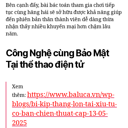
Bên cạnh đấy, bài bác toán tham gia chơi tiếp
tục cùng hăng hái sẽ sở hữu được khả năng giúp
đến phiên bản thân thành viên dễ dàng thừa
nhận thấy nhiều khuyến mại hơn chậm lâu
năm.
Công Nghệ cùng Bảo Mật
Tại thể thao điện tử
Xem
https://www.baluca.vn/wp-
thêm:
blogs/bi-kip-thang-lon-tai-xiu-tu-
co-ban-chien-thuat-cap-13-05-
2025