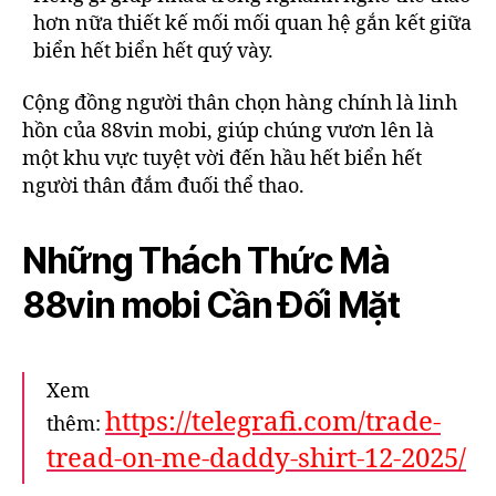
hơn nữa thiết kế mối mối quan hệ gắn kết giữa
biển hết biển hết quý vày.
Cộng đồng người thân chọn hàng chính là linh
hồn của 88vin mobi, giúp chúng vươn lên là
một khu vực tuyệt vời đến hầu hết biển hết
người thân đắm đuối thể thao.
Những Thách Thức Mà
88vin mobi Cần Đối Mặt
Xem
https://telegrafi.com/trade-
thêm:
tread-on-me-daddy-shirt-12-2025/