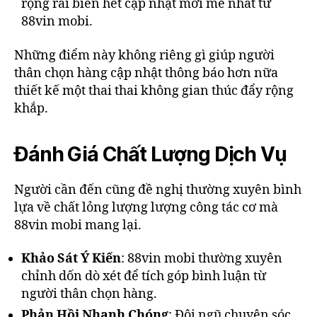
rộng rãi biển hết cập nhật mới mẻ nhất từ
88vin mobi.
Những điểm này không riêng gì giúp người
thân chọn hàng cập nhật thông báo hơn nữa
thiết kế một thai thai không gian thúc đẩy rộng
khắp.
Đánh Giá Chất Lượng Dịch Vụ
Người cần đến cũng đề nghị thường xuyên bình
lựa về chất lỏng lượng lượng công tác cơ mà
88vin mobi mang lại.
Khảo Sát Ý Kiến
: 88vin mobi thường xuyên
chỉnh dốn dò xét để tích góp bình luận từ
người thân chọn hàng.
Phản Hồi Nhanh Chóng
: Đội ngũ chuyên sóc