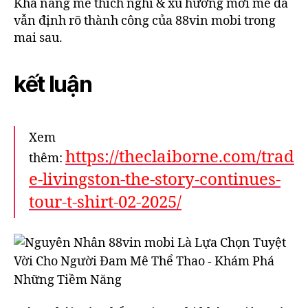
Khả năng mê thích nghi & xu hướng mới mẻ đã
vẫn định rõ thành công của 88vin mobi trong
mai sau.
kết luận
Xem
https://theclaiborne.com/trad
thêm:
e-livingston-the-story-continues-
tour-t-shirt-02-2025/