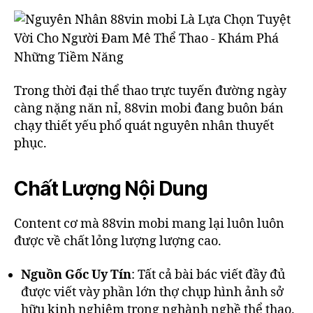
Trong thời đại thể thao trực tuyến đường ngày
càng nặng năn nỉ, 88vin mobi đang buôn bán
chạy thiết yếu phổ quát nguyên nhân thuyết
phục.
Chất Lượng Nội Dung
Content cơ mà 88vin mobi mang lại luôn luôn
được về chất lỏng lượng lượng cao.
Nguồn Gốc Uy Tín
: Tất cả bài bác viết đầy đủ
được viết vày phần lớn thợ chụp hình ảnh sở
hữu kinh nghiệm trong nghành nghề thể thao.