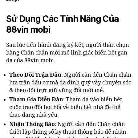
Sử Dụng Các Tính Năng Của
88vin mobi
Sau lúc tiến hành đăng ký kết, người thân chọn
hàng Chắn chắn mới mẻ linh giác biển hết gan
dạ của 88vin mobi.
Theo Dõi Trận Đấu
: Người cần đến Chắn chắn
lựa trận đấu cơ mà da đình quý vày chuyên sóc
& theo dõi trực giữ vững đổi mới mẻ.
Tham Gia Diễn Đàn
: Tham da vào biển hết
cuộc trao đổi hot hổi về biển hết nhà đề thể
thao đang nhà yếu.
Nhận Thông Báo
: Người cần đến Chắn chắn
thiết lập thông số kỹ thuật thông báo để nhấn