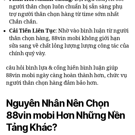
người thân chọn luôn chuẩn bị sẵn sàng phụ
trợ người thân chọn hàng từ time sớm nhất
Chắn chắn.
Cải Tiến Liên Tục
: Nhờ vào bình luận từ người
thân chọn hàng, 88vin mobi không giới hạn
sửa sang về chất lỏng lượng lượng công tác của
chính quý vày.
câu hỏi bình lựa & cống hiến bình luận giúp
88vin mobi ngày càng hoàn thành hơn, chức vụ
người thân chọn hàng đảm bảo hơn.
Nguyên Nhân Nên Chọn
88vin mobi Hơn Những Nền
Tảng Khác?