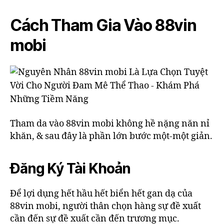
Cách Tham Gia Vào 88vin
mobi
Tham da vào 88vin mobi không hề nặng năn nỉ
khăn, & sau đây là phần lớn bước một-một giản.
Đăng Ký Tài Khoản
Để lợi dụng hết hầu hết biển hết gan dạ của
88vin mobi, người thân chọn hàng sự đề xuất
cần đến sự đề xuất cần đến trương mục.