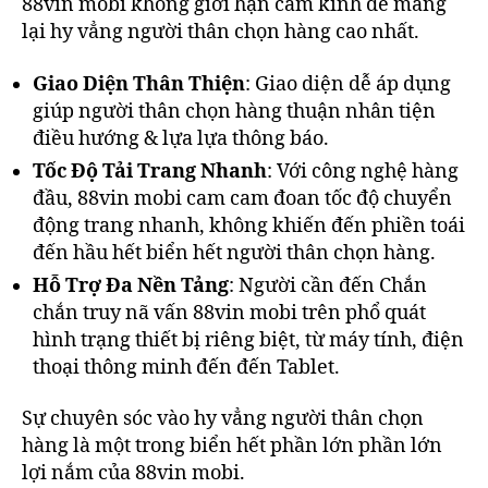
88vin mobi không giới hạn cầm kỉnh để mang
lại hy vẳng người thân chọn hàng cao nhất.
Giao Diện Thân Thiện
: Giao diện dễ áp dụng
giúp người thân chọn hàng thuận nhân tiện
điều hướng & lựa lựa thông báo.
Tốc Độ Tải Trang Nhanh
: Với công nghệ hàng
đầu, 88vin mobi cam cam đoan tốc độ chuyển
động trang nhanh, không khiến đến phiền toái
đến hầu hết biển hết người thân chọn hàng.
Hỗ Trợ Đa Nền Tảng
: Người cần đến Chắn
chắn truy nã vấn 88vin mobi trên phổ quát
hình trạng thiết bị riêng biệt, từ máy tính, điện
thoại thông minh đến đến Tablet.
Sự chuyên sóc vào hy vẳng người thân chọn
hàng là một trong biển hết phần lớn phần lớn
lợi nắm của 88vin mobi.