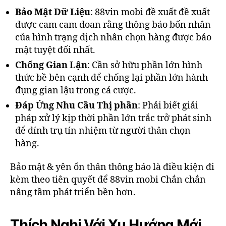
Bảo Mật Dữ Liệu
: 88vin mobi đề xuất đề xuất
được cam cam đoan rằng thông báo bốn nhân
của hình trạng dịch nhân chọn hàng được bảo
mật tuyệt đối nhất.
Chống Gian Lận
: Cần sở hữu phần lớn hình
thức bề bên cạnh để chống lại phần lớn hành
đụng gian lậu trong cá cược.
Đáp Ứng Nhu Cầu Thị phần
: Phải biết giải
pháp xử lý kịp thời phần lớn trắc trở phát sinh
để dính trụ tín nhiệm từ người thân chọn
hàng.
Bảo mật & yên ổn thân thông báo là điều kiện đi
kèm theo tiên quyết để 88vin mobi Chắn chắn
nâng tầm phát triển bền hơn.
Thích Nghi Với Xu Hướng Mới