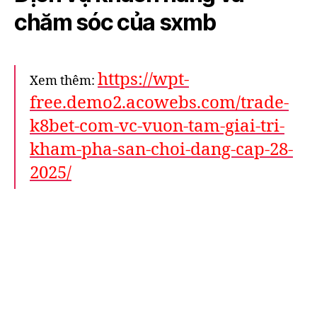
chăm sóc của sxmb
https://wpt-
Xem thêm:
free.demo2.acowebs.com/trade-
k8bet-com-vc-vuon-tam-giai-tri-
kham-pha-san-choi-dang-cap-28-
2025/