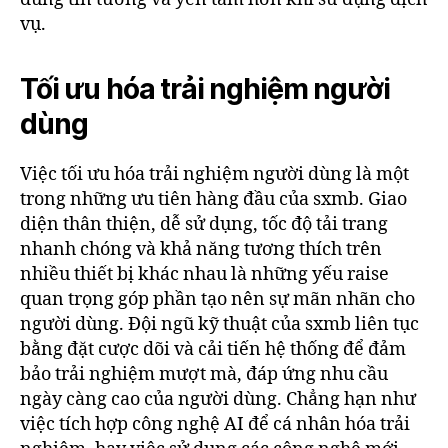
vụ.
Tối ưu hóa trải nghiệm người
dùng
Việc tối ưu hóa trải nghiệm người dùng là một
trong những ưu tiên hàng đầu của sxmb. Giao
diện thân thiện, dễ sử dụng, tốc độ tải trang
nhanh chóng và khả năng tương thích trên
nhiều thiết bị khác nhau là những yếu raise
quan trọng góp phần tạo nên sự mãn nhãn cho
người dùng. Đội ngũ kỹ thuật của sxmb liên tục
bằng đặt cược dõi và cải tiến hệ thống để đảm
bảo trải nghiệm mượt mà, đáp ứng nhu cầu
ngày càng cao của người dùng. Chẳng hạn như
việc tích hợp công nghệ AI để cá nhân hóa trải