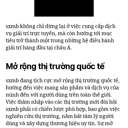
sxmb không chỉ dừng lại ở việc cung cấp dịch
vụ giải trí trực tuyến, mà còn hướng tới mục
tiêu trở thành một trong những hệ điều hành
giải trí hàng đầu tại châu Á.
Mở rộng thị trường quốc tế
sxmb đang tích cực mở rộng thị trường quốc tế,
hướng đến việc mang sản phẩm và dịch vụ của
mình đến với người dùng trên toàn thế giới.
Việc thâm nhập vào các thị trường mới đòi hỏi
sxmb phải có chiến lược phù hợp, bao gồm việc
nghiên cứu thị trường, nắm bắt tâm lý người
dùng và xây dựng thương hiệu uy tín. Sự mở