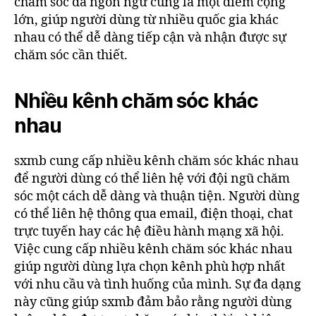
chăm sóc đa ngôn ngữ cũng là một điểm cộng
lớn, giúp người dùng từ nhiều quốc gia khác
nhau có thể dễ dàng tiếp cận và nhận được sự
chăm sóc cần thiết.
Nhiều kênh chăm sóc khác
nhau
sxmb cung cấp nhiều kênh chăm sóc khác nhau
để người dùng có thể liên hệ với đội ngũ chăm
sóc một cách dễ dàng và thuận tiện. Người dùng
có thể liên hệ thông qua email, điện thoại, chat
trực tuyến hay các hệ điều hành mạng xã hội.
Việc cung cấp nhiều kênh chăm sóc khác nhau
giúp người dùng lựa chọn kênh phù hợp nhất
với nhu cầu và tình huống của mình. Sự đa dạng
này cũng giúp sxmb đảm bảo rằng người dùng