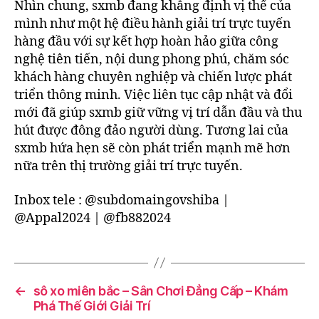
Nhìn chung, sxmb đang khẳng định vị thế của
mình như một hệ điều hành giải trí trực tuyến
hàng đầu với sự kết hợp hoàn hảo giữa công
nghệ tiên tiến, nội dung phong phú, chăm sóc
khách hàng chuyên nghiệp và chiến lược phát
triển thông minh. Việc liên tục cập nhật và đổi
mới đã giúp sxmb giữ vững vị trí dẫn đầu và thu
hút được đông đảo người dùng. Tương lai của
sxmb hứa hẹn sẽ còn phát triển mạnh mẽ hơn
nữa trên thị trường giải trí trực tuyến.
Inbox tele : @subdomaingovshiba |
@Appal2024 | @fb882024
←
sô xo miên bắc – Sân Chơi Đẳng Cấp – Khám
Phá Thế Giới Giải Trí