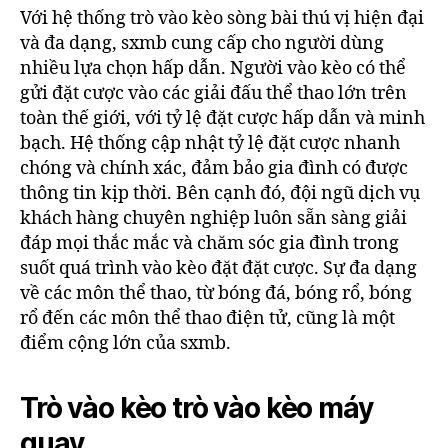
Với hệ thống trò vào kèo sòng bài thú vị hiện đại
và đa dạng, sxmb cung cấp cho người dùng
nhiều lựa chọn hấp dẫn. Người vào kèo có thể
gửi đặt cược vào các giải đấu thể thao lớn trên
toàn thế giới, với tỷ lệ đặt cược hấp dẫn và minh
bạch. Hệ thống cập nhật tỷ lệ đặt cược nhanh
chóng và chính xác, đảm bảo gia đình có được
thông tin kịp thời. Bên cạnh đó, đội ngũ dịch vụ
khách hàng chuyên nghiệp luôn sẵn sàng giải
đáp mọi thắc mắc và chăm sóc gia đình trong
suốt quá trình vào kèo đặt đặt cược. Sự đa dạng
về các môn thể thao, từ bóng đá, bóng rổ, bóng
rổ đến các môn thể thao điện tử, cũng là một
điểm cộng lớn của sxmb.
Trò vào kèo trò vào kèo máy
quay