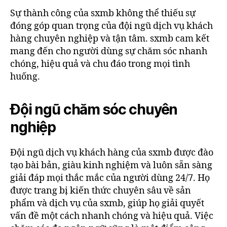
Sự thành công của sxmb không thể thiếu sự
đóng góp quan trọng của đội ngũ dịch vụ khách
hàng chuyên nghiệp và tận tâm. sxmb cam kết
mang đến cho người dùng sự chăm sóc nhanh
chóng, hiệu quả và chu đáo trong mọi tình
huống.
Đội ngũ chăm sóc chuyên
nghiệp
Đội ngũ dịch vụ khách hàng của sxmb được đào
tạo bài bản, giàu kinh nghiệm và luôn sẵn sàng
giải đáp mọi thắc mắc của người dùng 24/7. Họ
được trang bị kiến thức chuyên sâu về sản
phẩm và dịch vụ của sxmb, giúp họ giải quyết
vấn đề một cách nhanh chóng và hiệu quả. Việc