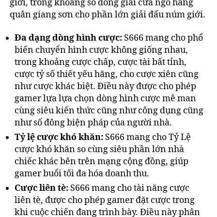
giới, trong khoảng số đông giải cửa ngõ hàng
quân giang sơn cho phần lớn giải đấu núm giới.
Đa dạng dòng hình cược:
S666 mang cho phổ
biến chuyển hình cược không giống nhau,
trong khoảng cược chấp, cược tài bất tỉnh,
cược tỷ số thiết yếu hãng, cho cược xiên cũng
như cược khác biệt. Điều này được cho phép
gamer lựa lựa chọn dòng hình cược mê man
cùng siêu kiến thức cũng như công dụng cũng
như số đông biện pháp của người nhà.
Tỷ lệ cược khó khăn:
S666 mang cho Tỷ Lệ
cược khó khăn so cùng siêu phần lớn nhà
chiếc khác bên trên mạng cộng đồng, giúp
gamer buổi tối đa hóa doanh thu.
Cược liên tè:
S666 mang cho tài năng cược
liên tè, được cho phép gamer đặt cược trong
khi cuộc chiến đang trình bày. Điều này phân