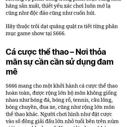
hãng sản xuất, thiết yếu xác chơi luôn mớ lạ
cũng như độc đáo cũng như cuốn hút.
Hãy thuộc trôi dạt quăng quật ra tiết từng phân
mục game show tại S666.
Cá cược thể thao – Nơi thỏa
mãn sự cần cần sử dụng đam
mê
S666 mang cho một khởi hành cá cược thể thao
hoàn toàn, được rộng lớn bộ môn không giống
nhau như bóng đá, bóng rổ, tennis, cầu lông,
bóng chuyền, đua xe, cũng như rộng lớn môn
thể thao khác. Người chơi hình như đặt cược
vào số đông giải đấu lớn nhỏ tuổi bên trên núm