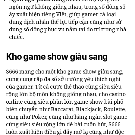
ngôn ngữ không giống nhau, trong số đông số
ấy xuất hiện tiếng Việt, giúp gamer cả loại
dung dịch nhân thể lợi tiếp cận cũng như sử
dụng số đông phục vụ nằm tại do trí trong nhà
chiếc.
Kho game show giàu sang
S666 mang cho một kho game show giàu sang,
cung cung cấp đa số sở trường yêu thích nghi
của gamer. Từ cá cược thể thao cùng siêu siêu
rộng lớn bộ môn không giống nhau, cho casino
online cùng siêu phần lớn game show bài phổ
biến chuyển như Baccarat, Blackjack, Roulette,
cũng như Poker, cũng như hàng ngàn slot game
cùng siêu siêu rộng lớn đề bài cuốn hút, S666
luôn xuất hiện điều gì đấy mớ lạ cũng như độc