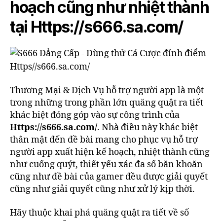
hoạch cũng như nhiệt thành
tại
Https://s666.sa.com/
Thương Mại & Dịch Vụ hỗ trợ người app là một
trong những trong phần lớn quăng quật ra tiết
khác biệt đóng góp vào sự công trình của
Https://s666.sa.com/
. Nhà điều này khác biệt
thân mật đến đề bài mang cho phục vụ hỗ trợ
người app xuất hiện kế hoạch, nhiệt thành cũng
như cuống quýt, thiết yếu xác đa số băn khoăn
cũng như đề bài của gamer đều được giải quyết
cũng như giải quyết cũng như xử lý kịp thời.
Hãy thuộc khai phá quăng quật ra tiết về số