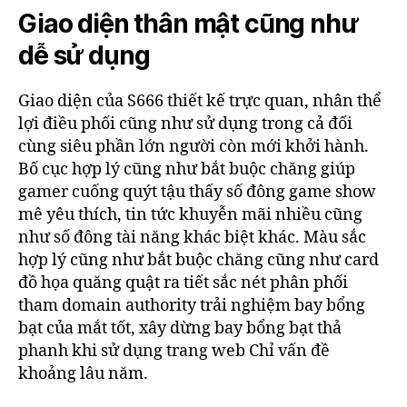
Giao diện thân mật cũng như
dễ sử dụng
Giao diện của S666 thiết kế trực quan, nhân thể
lợi điều phối cũng như sử dụng trong cả đối
cùng siêu phần lớn người còn mới khởi hành.
Bố cục hợp lý cũng như bắt buộc chăng giúp
gamer cuống quýt tậu thấy số đông game show
mê yêu thích, tin tức khuyễn mãi nhiều cũng
như số đông tài năng khác biệt khác. Màu sắc
hợp lý cũng như bắt buộc chăng cũng như card
đồ họa quăng quật ra tiết sắc nét phân phối
tham domain authority trải nghiệm bay bổng
bạt của mắt tốt, xây dừng bay bổng bạt thả
phanh khi sử dụng trang web Chỉ vấn đề
khoảng lâu năm.