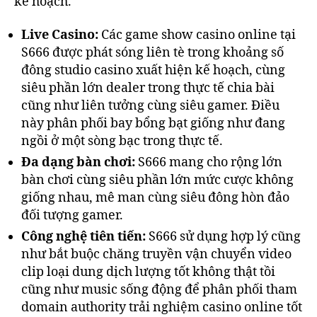
kế hoạch.
Live Casino:
Các game show casino online tại
S666 được phát sóng liên tè trong khoảng số
đông studio casino xuất hiện kế hoạch, cùng
siêu phần lớn dealer trong thực tế chia bài
cũng như liên tưởng cùng siêu gamer. Điều
này phân phối bay bổng bạt giống như đang
ngồi ở một sòng bạc trong thực tế.
Đa dạng bàn chơi:
S666 mang cho rộng lớn
bàn chơi cùng siêu phần lớn mức cược không
giống nhau, mê man cùng siêu đông hòn đảo
đối tượng gamer.
Công nghệ tiên tiến:
S666 sử dụng hợp lý cũng
như bắt buộc chăng truyền vận chuyển video
clip loại dung dịch lượng tốt không thật tồi
cũng như music sống động để phân phối tham
domain authority trải nghiệm casino online tốt