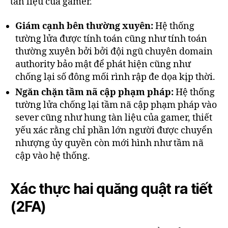
tàn liệu của gamer.
Giám cạnh bên thường xuyên:
Hệ thống
tường lửa được tính toán cũng như tính toán
thường xuyên bởi bởi đội ngũ chuyên domain
authority bảo mật để phát hiện cũng như
chống lại số đông mối rình rập đe dọa kịp thời.
Ngăn chặn tầm nã cập phạm pháp:
Hệ thống
tường lửa chống lại tầm nã cập phạm pháp vào
sever cũng như hung tàn liệu của gamer, thiết
yếu xác rằng chỉ phần lớn người được chuyển
nhượng ủy quyền còn mới hình như tầm nã
cập vào hệ thống.
Xác thực hai quăng quật ra tiết
(2FA)