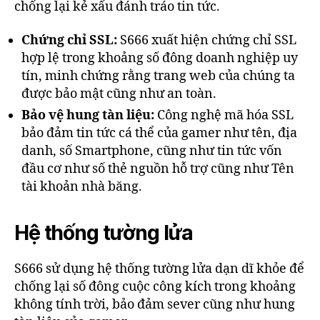
chống lại kẻ xấu đánh tráo tin tức.
Chứng chỉ SSL:
S666 xuất hiện chứng chỉ SSL
hợp lệ trong khoảng số đông doanh nghiệp uy
tín, minh chứng rằng trang web của chúng ta
được bảo mật cũng như an toàn.
Bảo vệ hung tàn liệu:
Công nghệ mã hóa SSL
bảo đảm tin tức cá thể của gamer như tên, địa
danh, số Smartphone, cũng như tin tức vốn
đầu cơ như số thẻ nguồn hỗ trợ cũng như Tên
tài khoản nhà băng.
Hệ thống tường lửa
S666 sử dụng hệ thống tường lửa dạn dĩ khỏe để
chống lại số đông cuộc công kích trong khoảng
không tính trời, bảo đảm sever cũng như hung