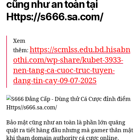
cũng như an toàn tại
Https://s666.sa.com/
Xem
https://scmlss.edu.bd.hisabn
thêm:
othi.com/wp-share/kubet-3933-
nen-tang-ca-cuoc-truc-tuyen-
dang-tin-cay-09-07-2025
Bảo mật cũng như an toàn là phần lớn quăng
quật ra tiết hàng đầu nhưng mà gamer thân mật
khi tham domain authority cá cược online.