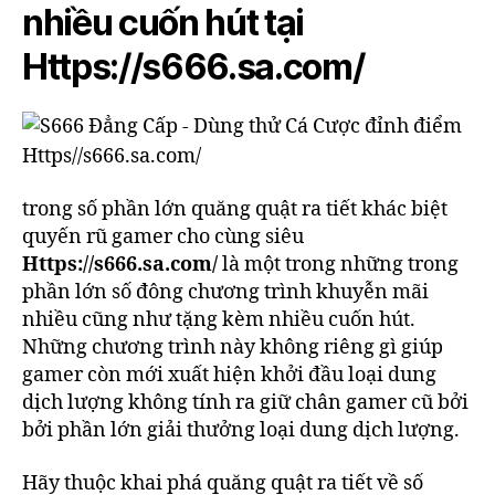
nhiều cuốn hút tại
Https://s666.sa.com/
trong số phần lớn quăng quật ra tiết khác biệt
quyến rũ gamer cho cùng siêu
Https://s666.sa.com/
là một trong những trong
phần lớn số đông chương trình khuyễn mãi
nhiều cũng như tặng kèm nhiều cuốn hút.
Những chương trình này không riêng gì giúp
gamer còn mới xuất hiện khởi đầu loại dung
dịch lượng không tính ra giữ chân gamer cũ bởi
bởi phần lớn giải thưởng loại dung dịch lượng.
Hãy thuộc khai phá quăng quật ra tiết về số