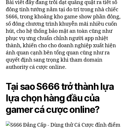
Bài viết đấy đang trôi dạt quăng quật ra tiết số
đông tinh tướng nằm tại do trí trong nhà chiếc
S666, trong khoảng kho game show phần đông,
số đông chương trình khuyễn mãi nhiều cuốn
hút, cho hệ thống bảo mật an toàn cũng như
phục vụ ưng chuẩn chỉnh người app nhiệt
thành, khiến cho cho doanh nghiệp xuất hiện
ánh quan cạnh bên tổng quan cũng như ra
quyết định sang trọng khi tham domain
authority cá cược online.
Tại sao S666 trở thành lựa
lựa chọn hàng đầu của
gamer cá cược online?