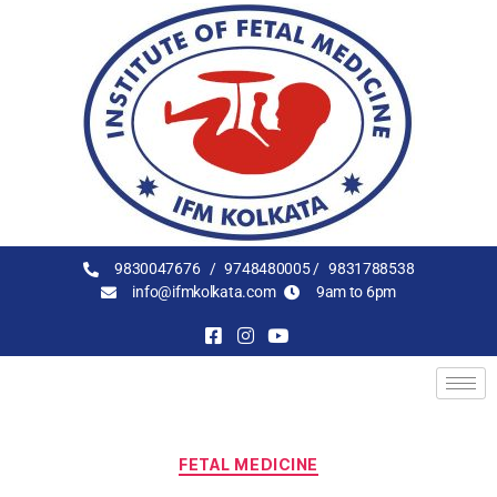
9830047676 /
9748480005 /
9831788538
info@ifmkolkata.com
9am to 6pm
FETAL MEDICINE