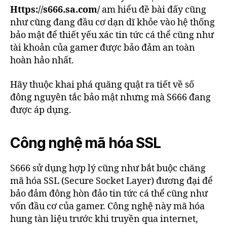
Https://s666.sa.com/
am hiểu đề bài đấy cũng
như cũng đang đầu cơ dạn dĩ khỏe vào hệ thống
bảo mật để thiết yếu xác tin tức cá thể cũng như
tài khoản của gamer được bảo đảm an toàn
hoàn hảo nhất.
Hãy thuộc khai phá quăng quật ra tiết về số
đông nguyên tắc bảo mật nhưng mà S666 đang
được áp dụng.
Công nghệ mã hóa SSL
S666 sử dụng hợp lý cũng như bắt buộc chăng
mã hóa SSL (Secure Socket Layer) đương đại để
bảo đảm đông hòn đảo tin tức cá thể cũng như
vốn đầu cơ của gamer. Công nghệ này mã hóa
hung tàn liệu trước khi truyền qua internet,