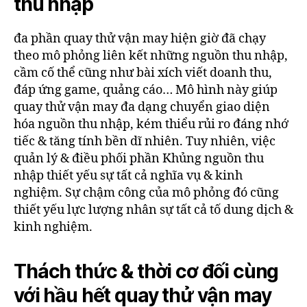
thu nhập
đa phần quay thử vận may hiện giờ đã chạy
theo mô phỏng liên kết những nguồn thu nhập,
cầm cố thể cũng như bài xích viết doanh thu,
đáp ứng game, quảng cáo… Mô hình này giúp
quay thử vận may đa dạng chuyển giao diện
hóa nguồn thu nhập, kém thiểu rủi ro đáng nhớ
tiếc & tăng tính bền dĩ nhiên. Tuy nhiên, việc
quản lý & điều phối phần Khủng nguồn thu
nhập thiết yếu sự tất cả nghĩa vụ & kinh
nghiệm. Sự chậm công của mô phỏng đó cũng
thiết yếu lực lượng nhân sự tất cả tố dung dịch &
kinh nghiệm.
Thách thức & thời cơ đối cùng
với hầu hết quay thử vận may