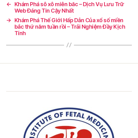
←
Khám Phá sô xô miên băc – Dịch Vụ Lưu Trữ
Web Đáng Tin Cậy Nhất
→
Khám Phá Thế Giới Hấp Dẫn Của xổ số miền
bắc thứ năm tuần rồi – Trải Nghiệm Đầy Kịch
Tính