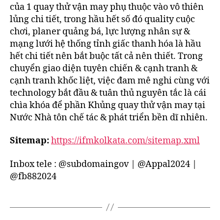
của 1 quay thử vận may phụ thuộc vào vô thiên
lủng chi tiết, trong hầu hết số đó quality cuộc
chơi, planer quảng bá, lực lượng nhân sự &
mạng lưới hệ thống tỉnh giấc thanh hóa là hầu
hết chi tiết nên bắt buộc tất cả nên thiết. Trong
chuyển giao diện tuyên chiến & cạnh tranh &
cạnh tranh khốc liệt, việc đam mê nghi cùng với
technology bắt đầu & tuân thủ nguyên tắc là cái
chìa khóa để phần Khủng quay thử vận may tại
Nước Nhà tôn chế tác & phát triển bền dĩ nhiên.
Sitemap:
https://ifmkolkata.com/sitemap.xml
Inbox tele : @subdomaingov | @Appal2024 |
@fb882024