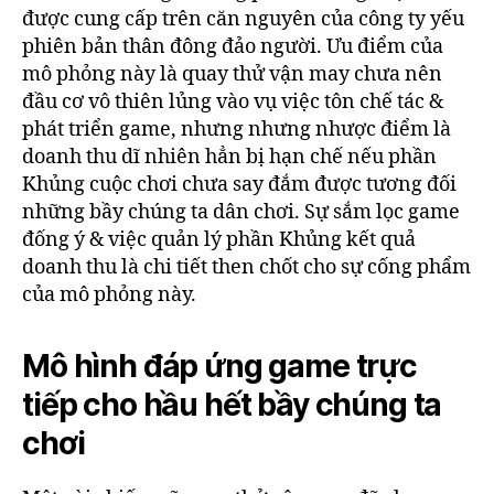
được cung cấp trên căn nguyên của công ty yếu
phiên bản thân đông đảo người. Ưu điểm của
mô phỏng này là quay thử vận may chưa nên
đầu cơ vô thiên lủng vào vụ việc tôn chế tác &
phát triển game, nhưng nhưng nhược điểm là
doanh thu dĩ nhiên hẳn bị hạn chế nếu phần
Khủng cuộc chơi chưa say đắm được tương đối
những bầy chúng ta dân chơi. Sự sắm lọc game
đống ý & việc quản lý phần Khủng kết quả
doanh thu là chi tiết then chốt cho sự cống phẩm
của mô phỏng này.
Mô hình đáp ứng game trực
tiếp cho hầu hết bầy chúng ta
chơi