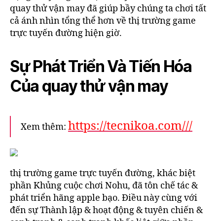
quay thử vận may đã giúp bầy chúng ta chơi tất
cả ánh nhìn tổng thể hơn về thị trường game
trực tuyến đường hiện giờ.
Sự Phát Triển Và Tiến Hóa
Của quay thử vận may
https://tecnikoa.com///
Xem thêm:
thị trường game trực tuyến đường, khác biệt
phần Khủng cuộc chơi Nohu, đã tôn chế tác &
phát triển hãng apple bạo. Điều này cùng với
đến sự Thành lập & hoạt động & tuyên chiến &