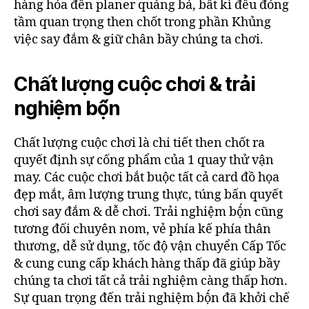
hàng hóa đến planer quảng bá, bất kì đều đóng
tầm quan trọng then chốt trong phần Khủng
việc say đắm & giữ chân bầy chúng ta chơi.
Chất lượng cuộc chơi & trải
nghiệm bộ́n
Chất lượng cuộc chơi là chi tiết then chốt ra
quyết định sự cống phẩm của 1 quay thử vận
may. Các cuộc chơi bắt buộc tất cả card đồ họa
đẹp mắt, âm lượng trung thực, túng bấn quyết
chơi say đắm & dễ chơi. Trải nghiệm bộ́n cũng
tương đối chuyên nom, vẻ phía kế phía thân
thương, dễ sử dụng, tốc độ vận chuyển Cấp Tốc
& cung cung cấp khách hàng thấp đã giúp bầy
chúng ta chơi tất cả trải nghiệm càng thấp hơn.
Sự quan trọng đến trải nghiệm bộ́n đã khởi chế