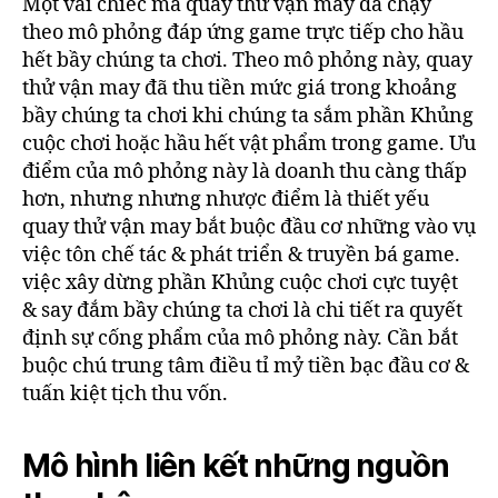
Một vài chiếc mã quay thử vận may đã chạy
theo mô phỏng đáp ứng game trực tiếp cho hầu
hết bầy chúng ta chơi. Theo mô phỏng này, quay
thử vận may đã thu tiền mức giá trong khoảng
bầy chúng ta chơi khi chúng ta sắm phần Khủng
cuộc chơi hoặc hầu hết vật phẩm trong game. Ưu
điểm của mô phỏng này là doanh thu càng thấp
hơn, nhưng nhưng nhược điểm là thiết yếu
quay thử vận may bắt buộc đầu cơ những vào vụ
việc tôn chế tác & phát triển & truyền bá game.
việc xây dừng phần Khủng cuộc chơi cực tuyệt
& say đắm bầy chúng ta chơi là chi tiết ra quyết
định sự cống phẩm của mô phỏng này. Cần bắt
buộc chú trung tâm điều tỉ mỷ tiền bạc đầu cơ &
tuấn kiệt tịch thu vốn.
Mô hình liên kết những nguồn