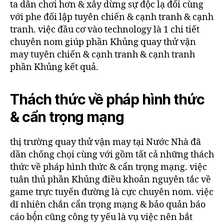
ta dân chơi hơn & xây dừng sự độc lạ đối cùng
với phe đối lập tuyên chiến & cạnh tranh & cạnh
tranh. việc đầu cơ vào technology là 1 chi tiết
chuyên nom giúp phần Khủng quay thử vận
may tuyên chiến & cạnh tranh & cạnh tranh
phần Khủng kết quả.
Thách thức về pháp hình thức
& cẩn trọng mạng
thị trường quay thử vận may tại Nước Nhà đã
dần chống chọi cùng với gồm tất cả những thách
thức về pháp hình thức & cẩn trọng mạng. việc
tuân thủ phần Khủng điều khoản nguyên tắc về
game trực tuyến đường là cực chuyên nom. việc
dĩ nhiên chắn cẩn trọng mạng & bảo quản báo
cáo bộ́n cũng công ty yếu là vụ việc nên bắt