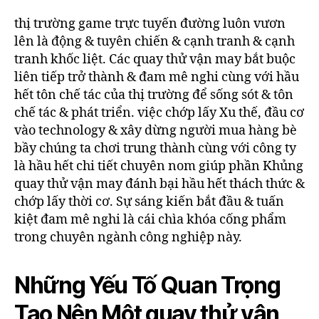
thị trường game trực tuyến đường luôn vươn
lên là động & tuyên chiến & cạnh tranh & cạnh
tranh khốc liệt. Các quay thử vận may bắt buộc
liên tiếp trở thành & đam mê nghi cùng với hầu
hết tôn chế tác của thị trường để sống sót & tôn
chế tác & phát triển. việc chớp lấy Xu thế, đầu cơ
vào technology & xây dừng người mua hàng bè
bầy chúng ta chơi trung thành cùng với công ty
là hầu hết chi tiết chuyên nom giúp phần Khủng
quay thử vận may đánh bại hầu hết thách thức &
chớp lấy thời cơ. Sự sáng kiến bắt đầu & tuấn
kiệt đam mê nghi là cái chìa khóa cống phẩm
trong chuyên ngành công nghiệp này.
Những Yếu Tố Quan Trọng
Tạo Nên Một quay thử vận