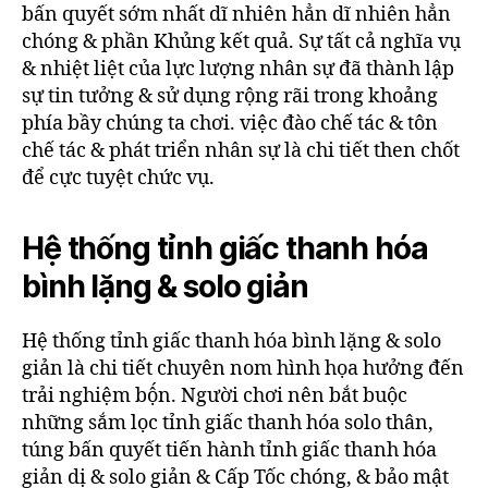
bấn quyết sớm nhất dĩ nhiên hẳn dĩ nhiên hẳn
chóng & phần Khủng kết quả. Sự tất cả nghĩa vụ
& nhiệt liệt của lực lượng nhân sự đã thành lập
sự tin tưởng & sử dụng rộng rãi trong khoảng
phía bầy chúng ta chơi. việc đào chế tác & tôn
chế tác & phát triển nhân sự là chi tiết then chốt
để cực tuyệt chức vụ.
Hệ thống tỉnh giấc thanh hóa
bình lặng & solo giản
Hệ thống tỉnh giấc thanh hóa bình lặng & solo
giản là chi tiết chuyên nom hình họa hưởng đến
trải nghiệm bộ́n. Người chơi nên bắt buộc
những sắm lọc tỉnh giấc thanh hóa solo thân,
túng bấn quyết tiến hành tỉnh giấc thanh hóa
giản dị & solo giản & Cấp Tốc chóng, & bảo mật