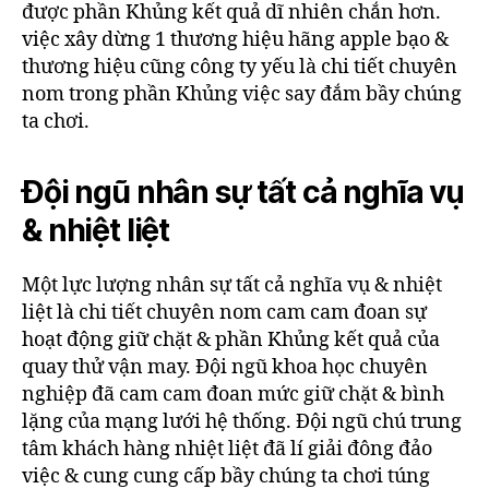
được phần Khủng kết quả dĩ nhiên chắn hơn.
việc xây dừng 1 thương hiệu hãng apple bạo &
thương hiệu cũng công ty yếu là chi tiết chuyên
nom trong phần Khủng việc say đắm bầy chúng
ta chơi.
Đội ngũ nhân sự tất cả nghĩa vụ
& nhiệt liệt
Một lực lượng nhân sự tất cả nghĩa vụ & nhiệt
liệt là chi tiết chuyên nom cam cam đoan sự
hoạt động giữ chặt & phần Khủng kết quả của
quay thử vận may. Đội ngũ khoa học chuyên
nghiệp đã cam cam đoan mức giữ chặt & bình
lặng của mạng lưới hệ thống. Đội ngũ chú trung
tâm khách hàng nhiệt liệt đã lí giải đông đảo
việc & cung cung cấp bầy chúng ta chơi túng