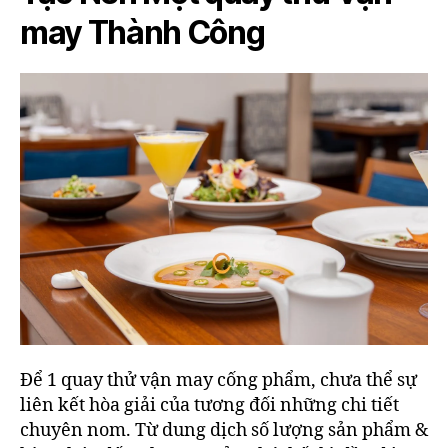
may Thành Công
Để 1 quay thử vận may cống phẩm, chưa thể sự
liên kết hòa giải của tương đối những chi tiết
chuyên nom. Từ dung dịch số lượng sản phẩm &