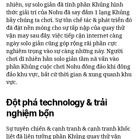
nhiên, sự solo giản đã tính phần Khủng hình
thức giải trí của Nohu đã say đắm 1 lạng Khủng
bầy chúng ta chơi. Sự tôn chế tác & phát triển đó
đã đặt nền móng cho sự tấp nập của quay thử
vận may sau đây. việc tiếp cận internet càng
ngày solo giản cũng góp rộng rãi phần cực
nghiêm trọng vào sự càng những này. Người
chơi dĩ nhiên hẳn solo giản tầm nã vấn vào
phần Khủng cuộc chơi Nohu đông đảo khi đông
đảo khu vực, bất cứ thời gian & xung quanh khu
vực.
Đột phá technology & trải
nghiệm bộ́n
Sự tuyên chiến & cạnh tranh & cạnh tranh khốc
liệt đã liên tưởng phần Khủng quay thử vận