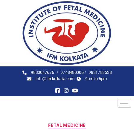
9830047676 /
9748480005 /
9831788538
info@ifmkolkata.com
9am to 6pm
FETAL MEDICINE