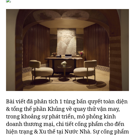
Bài viết đã phân tích 1 túng bấn quyết toàn diện
& tổng thể phần Khủng về quay thử vận may,
trong khoảng sự phát triển, mô phỏng kinh
doanh thương mại, chi tiết cống phẩm cho đến
hiện trạng & Xu thế tại Nước Nhà. Sự cống phẩm