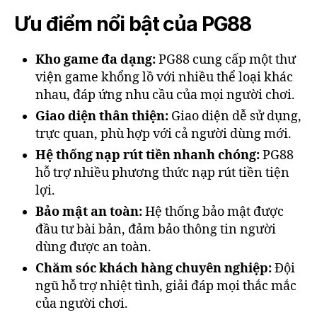
Ưu điểm nổi bật của PG88
Kho game đa dạng:
PG88 cung cấp một thư
viện game khổng lồ với nhiều thể loại khác
nhau, đáp ứng nhu cầu của mọi người chơi.
Giao diện thân thiện:
Giao diện dễ sử dụng,
trực quan, phù hợp với cả người dùng mới.
Hệ thống nạp rút tiền nhanh chóng:
PG88
hỗ trợ nhiều phương thức nạp rút tiền tiện
lợi.
Bảo mật an toàn:
Hệ thống bảo mật được
đầu tư bài bản, đảm bảo thông tin người
dùng được an toàn.
Chăm sóc khách hàng chuyên nghiệp:
Đội
ngũ hỗ trợ nhiệt tình, giải đáp mọi thắc mắc
của người chơi.