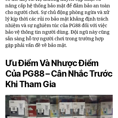
nâng cấp hệ thống bảo mật để đảm bảo an toàn
cho người chơi. Sự chủ động phòng ngừa và xử
lý kịp thời các rủi ro bảo mật khẳng định trách
nhiệm và sự nghiêm túc của PG88 đối với việc
bảo vệ thông tin người dùng. Đội ngũ này cũng
sẵn sàng hỗ trợ người chơi trong trường hợp
gặp phải vấn đề về bảo mật.
Ưu Điểm Và Nhược Điểm
Của PG88 – Cân Nhắc Trước
Khi Tham Gia