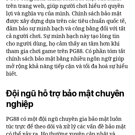
trên trang web, giúp người chơi hiểu rõ quyền
lợi và nghĩa vụ của mình. Chính sách bảo mật
được xây dựng dựa trên các tiêu chuẩn quốc tế,
đảm bảo sự minh bạch và công bằng đối với tất
cả người chơi. Sự minh bạch này tạo lòng tin
cho người dùng, họ cảm thấy an tâm hơn khi
tham gia chơi game trên PG88. Có phần tóm tắt
chính sách bảo mật bằng nhiều ngôn ngữ giúp
mở rộng khả năng tiếp cận và tối đa hoá sự hiểu
biết.
Đội ngũ hỗ trợ bảo mật chuyên
nghiệp
PG88 có một đội ngũ chuyên gia bảo mật luôn
túc trực để theo dõi và xử lý các vấn đề bảo mật
có thể xảy ra. Họ thường xuyên cập nhật và