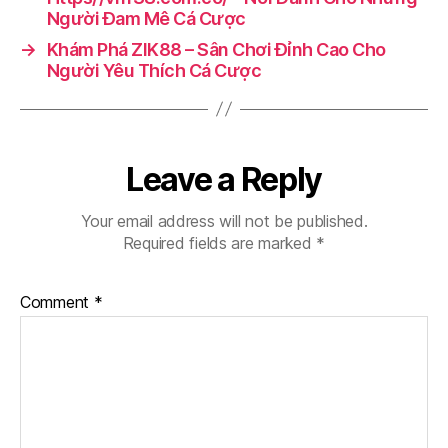
Người Đam Mê Cá Cược
→
Khám Phá ZIK88 – Sân Chơi Đỉnh Cao Cho
Người Yêu Thích Cá Cược
Leave a Reply
Your email address will not be published.
Required fields are marked
*
Comment
*