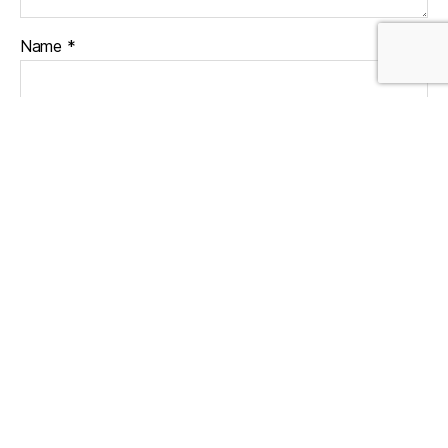
Name
*
Email
*
Website
Save my name, email, and website in this browser for the
next time I comment.