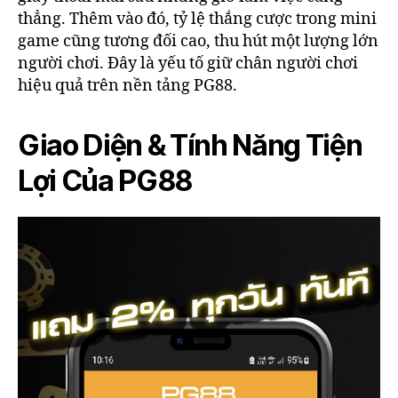
thẳng. Thêm vào đó, tỷ lệ thắng cược trong mini
game cũng tương đối cao, thu hút một lượng lớn
người chơi. Đây là yếu tố giữ chân người chơi
hiệu quả trên nền tảng PG88.
Giao Diện & Tính Năng Tiện
Lợi Của PG88