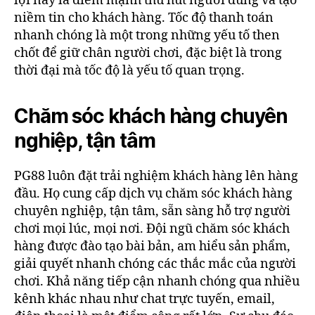
lợi này là điểm mạnh thu hút người dùng và tạo
niềm tin cho khách hàng. Tốc độ thanh toán
nhanh chóng là một trong những yếu tố then
chốt để giữ chân người chơi, đặc biệt là trong
thời đại mà tốc độ là yếu tố quan trọng.
Chăm sóc khách hàng chuyên
nghiệp, tận tâm
PG88 luôn đặt trải nghiệm khách hàng lên hàng
đầu. Họ cung cấp dịch vụ chăm sóc khách hàng
chuyên nghiệp, tận tâm, sẵn sàng hỗ trợ người
chơi mọi lúc, mọi nơi. Đội ngũ chăm sóc khách
hàng được đào tạo bài bản, am hiểu sản phẩm,
giải quyết nhanh chóng các thắc mắc của người
chơi. Khả năng tiếp cận nhanh chóng qua nhiều
kênh khác nhau như chat trực tuyến, email,