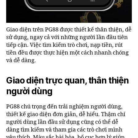
Giao diện trên PG88 được thiết kế thân thiện, dễ
sử dụng, ngay cả với những người lần đầu tiên
tiếp cận. Việc tìm kiếm trò chơi, nạp tiền, rút
tiền đều được thực hiện một cách nhanh chóng
và dễ dàng.
Giao diện trực quan, thân thiện
người dùng
PG88 chú trọng đến trải nghiệm người dùng,
thiết kế giao diện đơn giản, dễ hiểu. Thậm chí
người dùng lần đầu sử dụng cũng có thể dễ
dàng tìm kiếm và tham gia các trò chơi mình
yêu thích. Màu sắc hài hòa, bố cục hợp lý giúp