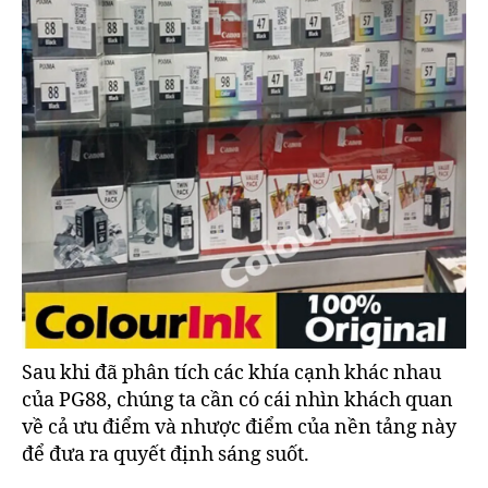
Sau khi đã phân tích các khía cạnh khác nhau
của PG88, chúng ta cần có cái nhìn khách quan
về cả ưu điểm và nhược điểm của nền tảng này
để đưa ra quyết định sáng suốt.