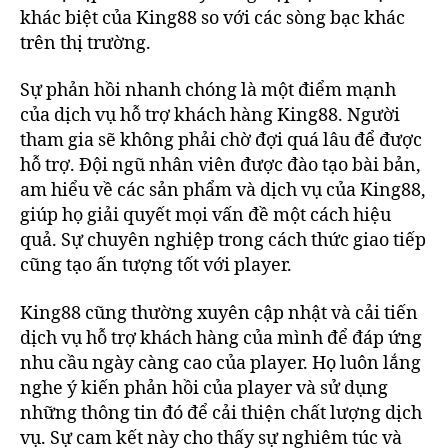
khác biệt của King88 so với các sòng bạc khác
trên thị trường.
Sự phản hồi nhanh chóng là một điểm mạnh
của dịch vụ hỗ trợ khách hàng King88. Người
tham gia sẽ không phải chờ đợi quá lâu để được
hỗ trợ. Đội ngũ nhân viên được đào tạo bài bản,
am hiểu về các sản phẩm và dịch vụ của King88,
giúp họ giải quyết mọi vấn đề một cách hiệu
quả. Sự chuyên nghiệp trong cách thức giao tiếp
cũng tạo ấn tượng tốt với player.
King88 cũng thường xuyên cập nhật và cải tiến
dịch vụ hỗ trợ khách hàng của mình để đáp ứng
nhu cầu ngày càng cao của player. Họ luôn lắng
nghe ý kiến phản hồi của player và sử dụng
những thông tin đó để cải thiện chất lượng dịch
vụ. Sự cam kết này cho thấy sự nghiêm túc và