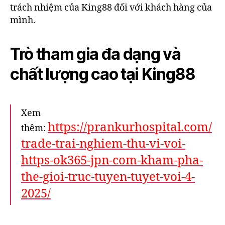
trách nhiệm của King88 đối với khách hàng của
mình.
Trò tham gia đa dạng và
chất lượng cao tại King88
Xem
https://prankurhospital.com/
thêm:
trade-trai-nghiem-thu-vi-voi-
https-ok365-jpn-com-kham-pha-
the-gioi-truc-tuyen-tuyet-voi-4-
2025/