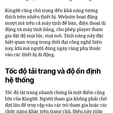
King88 cũng chú trọng đến khả năng tương
thích trên nhiều thiết bị. Website hoạt động
mượt mà trên cả máy tính để bàn, điện thoại di
động và máy tính bảng, cho phép player tham
gia đặt độ mọi lúc, mọi nơi. Tính năng này đặc
biệt quan trọng trong thời đại công nghệ hiện
nay, khi mà người dùng ngày càng phụ thuộc
vào các thiết bị di động.
Tốc độ tải trang và độ ổn định
hệ thống
Tốc độ tải trang nhanh chóng là một điểm cộng
lớn của King88. Người tham gia không phải chờ
đợi lâu để truy cập vào các trò tham gia hoặc các
chức năng khác trên trang chủ. Điều này giúp