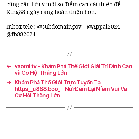
Inbox tele : @subdomaingov | @Appal2024 |
@fb882024
←
vaoroi tv – Khám Phá Thế Giới Giải Trí Đỉnh Cao
và Cơ Hội Thắng Lớn
→
Khám Phá Thế Giới Trực Tuyến Tại
https__u888.boo_ – Nơi Đem Lại Niềm Vui Và
Cơ Hội Thắng Lớn