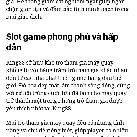
Slot game phong phú và hấp
dẫn
King88 sở hữu kho trò tham gia máy quay
khổng lồ với hàng trăm trò tham gia khác nhau
đến từ các nhà phát triển game hàng đầu thế
giới. Đồ họa đẹp mắt, âm thanh sống động, cùng
với cơ hội trúng cược lớn đã làm cho máy quay
trở thành một trong những trò tham gia được
yêu thích nhất tại King88.
Mỗi trò tham gia máy quay đều có những tính
năng và chủ đề riêng biệt, giúp player có nhiều
sự lựa chọn và không bị nhàm chán. Từ những
trò tham gia cổ điển đến những trò tham gia
hiện đại với tính năng ưu đãi hấp dẫn, King88