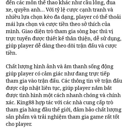
mái lựa chọn và cược tiền theo sở thích của
mình. Giao diện trò tham gia sòng bạc thú vị
trực tuyến được thiết kế thân thiện, dễ sử dụng,
giúp player dễ dàng theo dõi trận đấu và cược
tiền.
Chất lượng hình ảnh và âm thanh sống động
giúp player có cảm giác như đang trực tiếp
tham gia vào trận đấu. Các thông tin về trận đấu
được cập nhật liên tục, giúp player nắm bắt
được tình hình một cách nhanh chóng và chính
xác. King88 hợp tác với các nhà cung cấp trò
tham gia hàng đầu thế giới, đảm bảo chất lượng
sản phẩm và trải nghiệm tham gia game rất tốt
cho player.
Ngoài ra, King88 còn cung cấp nhiều loại hình
trò tham gia sòng bạc thú vị khác nhau, từ đặt độ