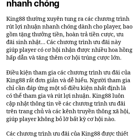
rút lợi nhuận nhanh chóng dành cho player, bao
gồm tặng thưởng tiền, hoàn trả tiền cược, ưu
đãi sinh nhật… Các chương trình ưu đãi này
giúp player có cơ hội nhận được nhiều hoa hồng
hấp dẫn và tăng thêm cơ hội trúng cược lớn.
Điều kiện tham gia các chương trình ưu đãi của
King88 rất đơn giản và dễ hiểu. Người tham gia
chỉ cần đáp ứng một số điều kiện nhất định là
có thể tham gia và rút lợi nhuận. King88 luôn
cập nhật thông tin về các chương trình ưu đãi
trên trang chủ và các kênh truyền thông xã hội,
giúp player không bỏ lỡ bất kỳ cơ hội nào.
Các chương trình ưu đãi của King88 được thiết
kế đa dạng và phù hợp với nhiều đối tượng
player khác nhau. Điều này giúp King88 thu hút
và giữ chân player lâu dài.