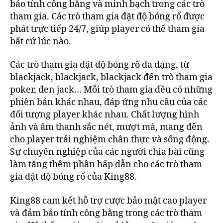
bất cứ lúc nào.
Các trò tham gia đặt độ bóng rổ đa dạng, từ
blackjack, blackjack, blackjack đến trò tham gia
poker, đen jack… Mỗi trò tham gia đều có những
phiên bản khác nhau, đáp ứng nhu cầu của các
đối tượng player khác nhau. Chất lượng hình
ảnh và âm thanh sắc nét, mượt mà, mang đến
cho player trải nghiệm chân thực và sống động.
Sự chuyên nghiệp của các người chia bài cũng
làm tăng thêm phần hấp dẫn cho các trò tham
gia đặt độ bóng rổ của King88.
King88 cam kết hỗ trợ cược bảo mật cao player
và đảm bảo tính công bằng trong các trò tham
gia. Hệ thống giám sát nghiêm ngặt giúp ngăn
chặn gian lận và đảm bảo tính minh bạch trong
mọi giao dịch.