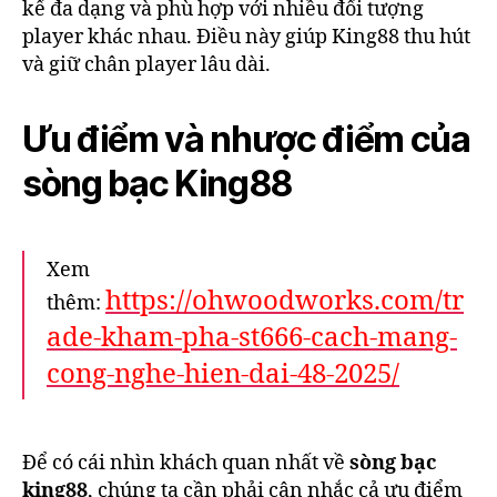
Ưu điểm và nhược điểm của
sòng bạc King88
Xem
https://ohwoodworks.com/tr
thêm:
ade-kham-pha-st666-cach-mang-
cong-nghe-hien-dai-48-2025/
Để có cái nhìn khách quan nhất về
sòng bạc
king88
, chúng ta cần phải cân nhắc cả ưu điểm
và nhược điểm của nó.
Dưới đây là bảng tổng hợp ưu điểm và nhược