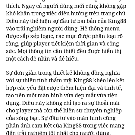
thích. Ngay cả người dùng mới cũng không gặp
khó khăn trong việc điều hướng trên trang chủ.
Điều này thể hiện sự đầu tư bài bản của King88
vào trải nghiệm người dùng. Hệ thống menu
được sắp xếp logic, các mục được phân loại rõ
ràng, giúp player tiết kiệm thời gian và công
sức. Mọi thông tin cần thiết đều được hiển thị
một cách dễ nhìn và dễ hiểu.
Sự đơn giản trong thiết kế không đồng nghĩa
với sự thiếu tính thẩm mỹ. King88 khéo léo kết
hợp các yếu đặt cược thêm hiện đại và tinh tế,
tạo nên một màn hình vừa đẹp mắt vừa tiện
dụng. Điều này không chỉ tạo ra sự thoải mái
cho player mà còn thể hiện sự chuyên nghiệp
của sòng bạc. Sự đầu tư vào màn hình cũng
phản ánh cam kết của King88 trong việc mang
đến trải nghiệm tốt nhất cho người dùng.