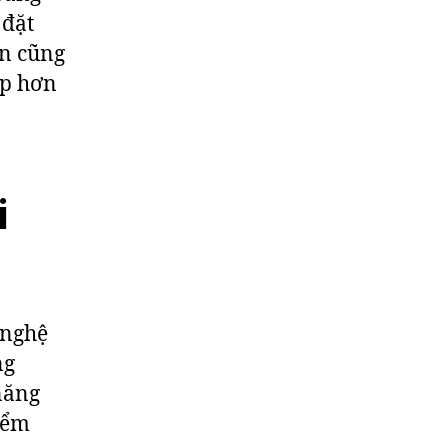
 đặt
ạn cũng
ấp hơn
i
 nghệ
ng
năng
điểm