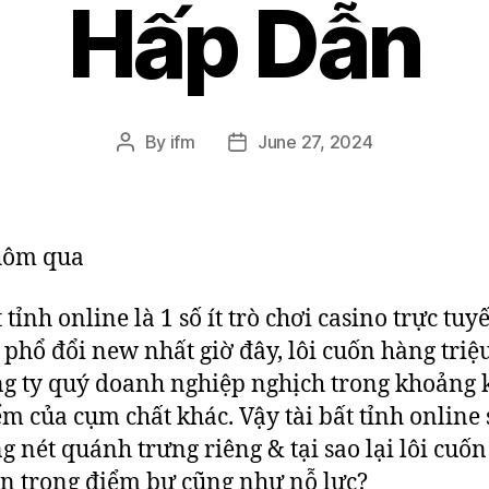
Hấp Dẫn
By
ifm
June 27, 2024
hôm qua
 tỉnh online là 1 số ít trò chơi casino trực tuy
phổ đổi new nhất giờ đây, lôi cuốn hàng triệ
ng ty quý doanh nghiệp nghịch trong khoảng
ểm của cụm chất khác. Vậy tài bất tỉnh online
g nét quánh trưng riêng & tại sao lại lôi cuố
n trọng điểm bự cũng như nỗ lực?