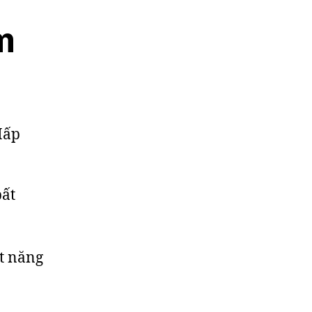
m
bất
t năng