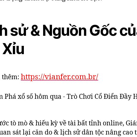
ch sử & Nguồn Gốc củ
 Xỉu
https://vianfer.com.br/
 thêm:
ước tò mò & hiếu kỳ về tài bất tỉnh online, Gi
uan sát lại căn do & lịch sử dân tộc nâng cao