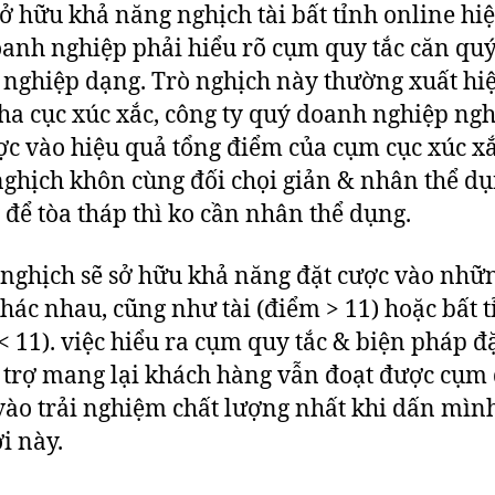
sở hữu khả năng nghịch tài bất tỉnh online hi
anh nghiệp phải hiểu rõ cụm quy tắc căn qu
nghiệp dạng. Trò nghịch này thường xuất hi
ha cục xúc xắc, công ty quý doanh nghiệp ngh
ợc vào hiệu quả tổng điểm của cụm cục xúc xắ
ghịch khôn cùng đối chọi giản & nhân thể dụ
để tòa tháp thì ko cần nhân thể dụng.
nghịch sẽ sở hữu khả năng đặt cược vào nhữ
hác nhau, cũng như tài (điểm > 11) hoặc bất t
< 11). việc hiểu ra cụm quy tắc & biện pháp đ
 trợ mang lại khách hàng vẫn đoạt được cụm 
vào trải nghiệm chất lượng nhất khi dấn mình
ơi này.