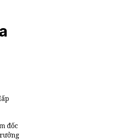
a
ám đốc
 trưởng