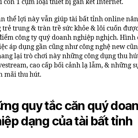
ỉ còn 1 cụm loại thiết bị gắn kết Internet.
n thể lợi này vẫn giúp tài bất tỉnh online nâ
 trẻ trung & tràn trề sức khỏe & lôi cuốn đượ
điểm công ty quý doanh nghiệp nghịch. Hình
iệc áp dụng gần cũng như công nghệ new cũn
ang lại trò chơi này những công dụng thu hú
vestream, cao cấp bối cảnh lạ lẫm, & những s
 mãi thu hút.
ng quy tắc căn quý doa
iệp dạng của tài bất tỉnh