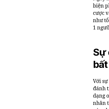
biện p
cược v
như tổ
1 ngưỡ
Sự 
bất
Với sự
đánh t
dạng o
nhân t