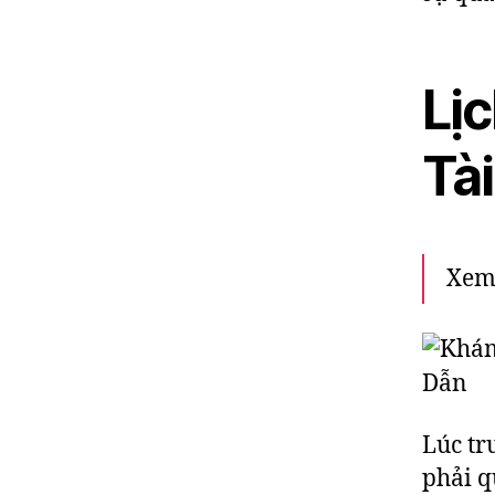
Lị
Tài
Xem
Lúc tr
phải q