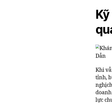
Kỹ
qu
Khi vẫ
tỉnh, 
nghịch
doanh 
lực ch