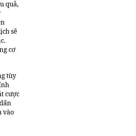
ệu quả,
ý
ện
ịch sẽ
c.
ng cơ
ng tùy
ỉnh
ặt cược
dấn
 vào