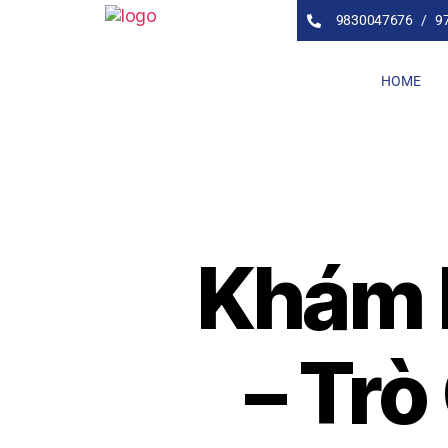
9830047676 /
9
HOME
Khám 
– Trò