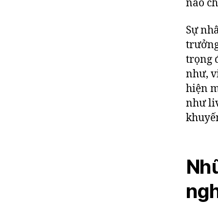
nào ch
Sự nhâ
trưởng
trọng 
như, v
hiện m
như li
khuyến
Nhữ
ngh