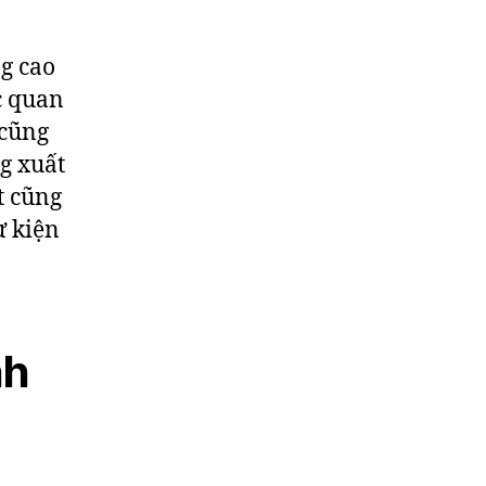
ng cao
c quan
 cũng
g xuất
t cũng
ự kiện
nh