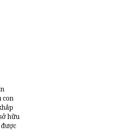
ến
u con
 khắp
 sở hữu
n được