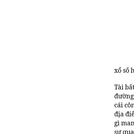
xổ số 
Tài bất
đường 
cái cô
địa đi
gì man
sự qua