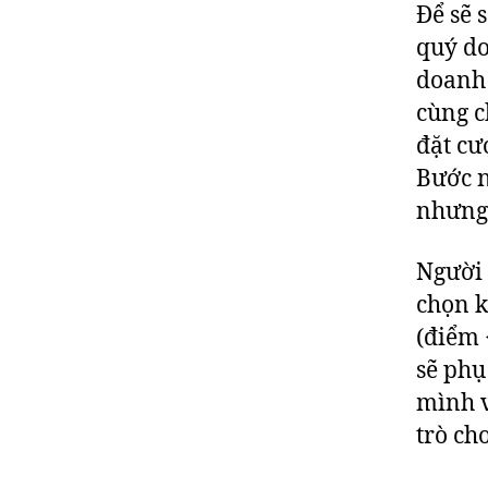
Để sẽ 
quý do
doanh 
cùng c
đặt cư
Bước n
nhưng 
Người 
chọn k
(điểm 
sẽ phụ
mình 
trò ch