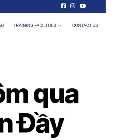
AQ
TRAINING FACILITIES
CONTACT US
ôm qua
ển Đầy