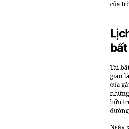
của tr
Lịc
bất
Tài bấ
gian l
của gầ
những 
hữu tr
đường
Ngày x