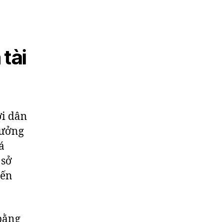
tài
ơi dân
rưởng
á
 sở
yến
 bằng