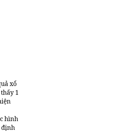
quả xổ
 thấy 1
hiện
ớc hình
c định