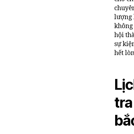
chuyên
lượng 
không 
hội th
sự kiệ
hết lò
Lịc
tra
bắ