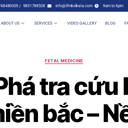
748480005 /
9831788538
info@ifmkolkata.com
9am to 6pm
ABOUT US
SERVICES
VIDEO GALLERY
BLOG
F
FETAL MEDICINE
há tra cứu 
miền bắc – N