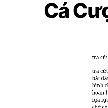
Cá Cượ
tra cứ
tra cứ
bắt đầ
hình c
hoàn h
lựa lự
chở ch