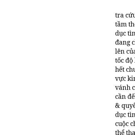
tra cứ
tầm th
dục tì
đang c
lên củ
tốc độ
hết ch
vực ki
vánh c
cần đế
& quyế
dục tì
cuộc c
thể th