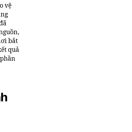
o vệ
àng
 đã
 nguồn,
nơi bắt
kết quả
h phần
nh