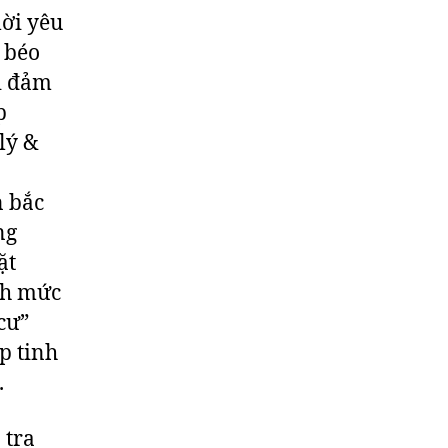
lời yêu
 béo
ơi đảm
p
lý &
n bắc
ng
ặt
nh mức
cư”
p tinh
.
 tra