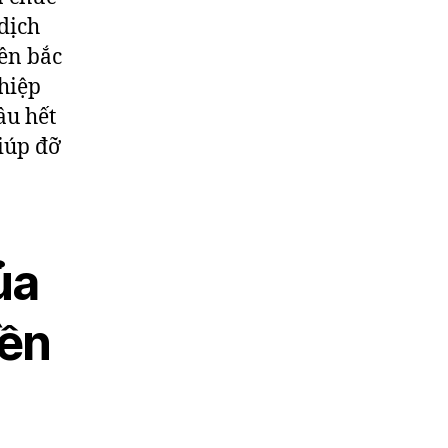
dịch
iền bắc
 hiệp
ầu hết
iúp đỡ
ủa
iền