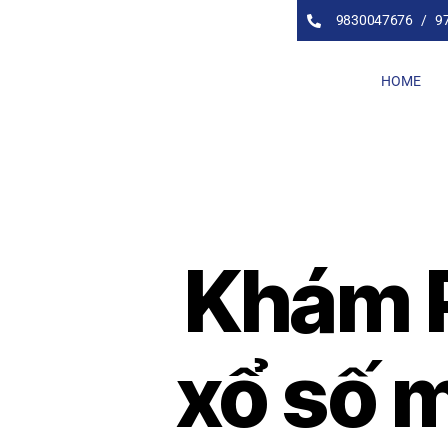
9830047676 /
9
HOME
Khám P
xổ số 