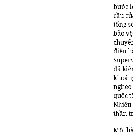
bước l
cầu củ
tổng s
bảo vệ
chuyển
điều h
Superv
đã kiế
khoảng
nghèo 
quốc t
Nhiều 
thần t
Một bà