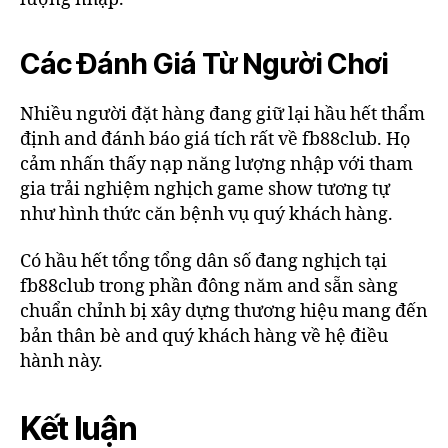
Các Đánh Giá Từ Người Chơi
Nhiều người đặt hàng đang giữ lại hầu hết thẩm
định and đánh báo giá tích rất về fb88club. Họ
cảm nhấn thấy nạp năng lượng nhập với tham
gia trải nghiệm nghịch game show tương tự
như hình thức căn bệnh vụ quý khách hàng.
Có hầu hết tổng tổng dân số đang nghịch tại
fb88club trong phần đông năm and sẵn sàng
chuẩn chỉnh bị xây dựng thương hiệu mang đến
bản thân bè and quý khách hàng về hệ điều
hành này.
Kết luận