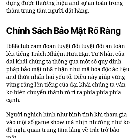
dựng được thương hiệu and sự an toàn trong
thâm trung tâm người đặt hàng.
Chính Sách Bảo Mật Rõ Ràng
fb88club cam đoan tuyệt đối tuyệt đối an toàn
lên tiếng Trách Nhiệm Hữu Hạn Tư Nhân của
đại khái chúng ta thông qua một số quy định
pháp bảo mật nhã nhặn như mã hóa độc ác liệu
and thừa nhấn hai yếu tố. Điều này giúp vững
vững rằng lên tiếng của đại khái chúng ta vẫn
ko biến chuyển thành rò rỉ ra phía phía phía
cạnh.
Người nghịch hình như bình tĩnh khi tham gia
vào một số game show mà nhịn nhường như ko
đề nghị quan trung tâm lắng về trắc trở bảo
mật.