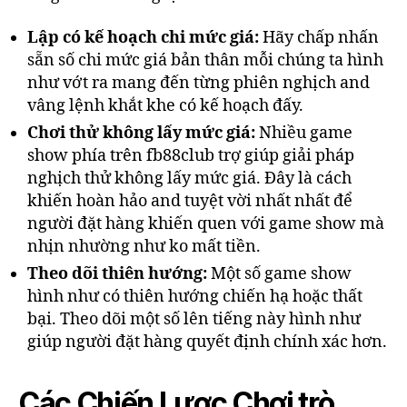
Lập có kế hoạch chi mức giá:
Hãy chấp nhấn
sẵn số chi mức giá bản thân mỗi chúng ta hình
như vớt ra mang đến từng phiên nghịch and
vâng lệnh khắt khe có kế hoạch đấy.
Chơi thử không lấy mức giá:
Nhiều game
show phía trên fb88club trợ giúp giải pháp
nghịch thử không lấy mức giá. Đây là cách
khiến hoàn hảo and tuyệt vời nhất nhất để
người đặt hàng khiến quen với game show mà
nhịn nhường như ko mất tiền.
Theo dõi thiên hướng:
Một số game show
hình như có thiên hướng chiến hạ hoặc thất
bại. Theo dõi một số lên tiếng này hình như
giúp người đặt hàng quyết định chính xác hơn.
Các Chiến Lược Chơi trò