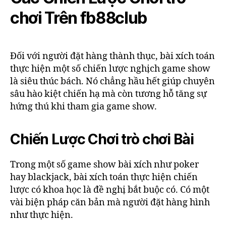
chơi Trên fb88club
Đối với người đặt hàng thành thục, bài xích toán
thực hiện một số chiến lược nghịch game show
là siêu thúc bách. Nó chẳng hầu hết giúp chuyên
sâu hào kiệt chiến hạ mà còn tương hỗ tăng sự
hứng thú khi tham gia game show.
Chiến Lược Chơi trò chơi Bài
Trong một số game show bài xích như poker
hay blackjack, bài xích toán thực hiện chiến
lược có khoa học là đề nghị bắt buộc có. Có một
vài biện pháp căn bản mà người đặt hàng hình
như thực hiện.