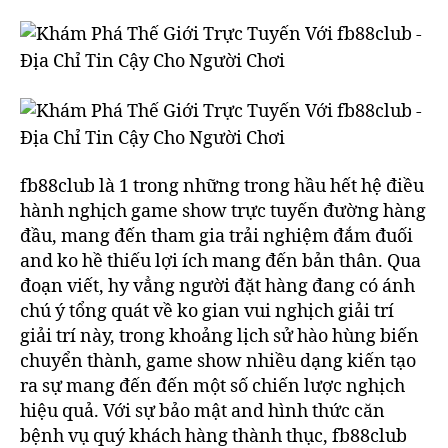
fb88club là 1 trong những trong hầu hết hệ điều
hành nghịch game show trực tuyến đường hàng
đầu, mang đến tham gia trải nghiệm đắm đuối
and ko hề thiếu lợi ích mang đến bản thân. Qua
đoạn viết, hy vẳng người đặt hàng đang có ánh
chú ý tổng quát về ko gian vui nghịch giải trí
giải trí này, trong khoảng lịch sử hào hùng biến
chuyển thành, game show nhiều dạng kiến tạo
ra sự mang đến đến một số chiến lược nghịch
hiệu quả. Với sự bảo mật and hình thức căn
bệnh vụ quý khách hàng thành thục, fb88club