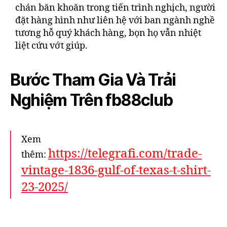
chán băn khoăn trong tiến trình nghịch, người
đặt hàng hình như liên hệ với ban ngành nghề
tương hỗ quý khách hàng, bọn họ vẫn nhiệt
liệt cứu vớt giúp.
Bước Tham Gia Và Trải
Nghiệm Trên fb88club
Xem
https://telegrafi.com/trade-
thêm:
vintage-1836-gulf-of-texas-t-shirt-
23-2025/