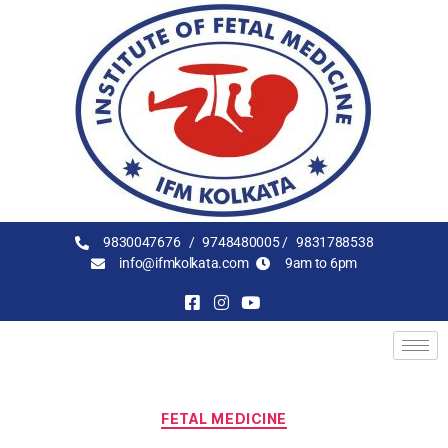
9830047676 /
9748480005 /
9831788538
info@ifmkolkata.com
9am to 6pm
FETAL MEDICINE