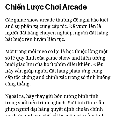
Chiến Lược Chơi Arcade
Các game show arcade thường đề nghị hào kiệt
and sự phản xạ cung cấp tốc. Để vươn lên là
người đặt hàng chuyên nghiệp, người đặt hàng
bắt buộc rèn luyện liên tục.
Một trong mỗi mẹo có lợi là học thuộc lòng một
số lề quy định của game show and hiện tượng
buổi giao lưu của ko ít phím điều khiển. Điều
này vẫn giúp người đặt hàng phản ứng cung
cấp tốc chóng and chính xác trong số tình huống
căng thẳng.
Ngoài ra, hãy thay giữ bốn tưởng bình tĩnh
trong suốt tiến trình nghịch. Sự bình tĩnh vẫn
giúp người đặt hàng quyết định chuẩn chỉnh
xác hơn and hạn chế cắt bị cuốn vào cảm tình.