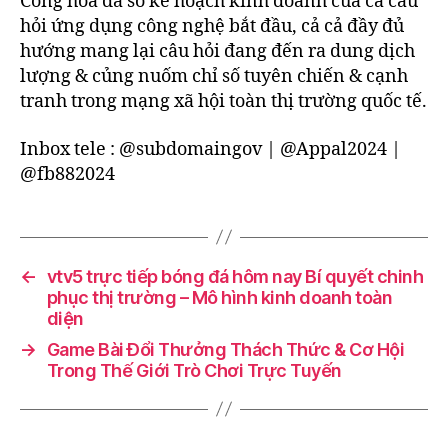
Công hóa đa số kế hoạch kinh doanh của cả câu
hỏi ứng dụng công nghệ bắt đầu, cả cả đầy đủ
hướng mang lại câu hỏi đang đến ra dung dịch
lượng & củng nuốm chỉ số tuyên chiến & cạnh
tranh trong mạng xã hội toàn thị trường quốc tế.
Inbox tele : @subdomaingov | @Appal2024 |
@fb882024
←
vtv5 trực tiếp bóng đá hôm nay Bí quyết chinh
phục thị trường – Mô hình kinh doanh toàn
diện
→
Game Bài Đổi Thưởng Thách Thức & Cơ Hội
Trong Thế Giới Trò Chơi Trực Tuyến