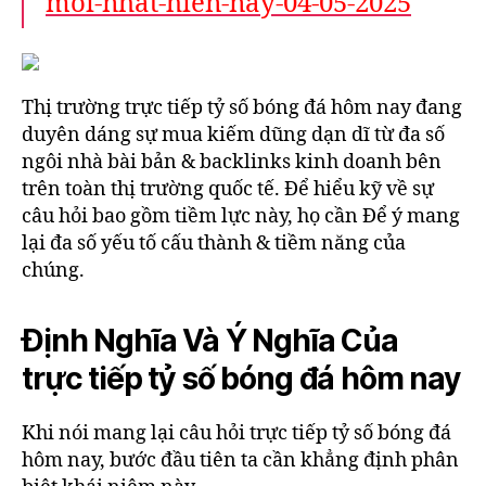
moi-nhat-hien-nay-04-05-2025
Thị trường trực tiếp tỷ số bóng đá hôm nay đang
duyên dáng sự mua kiếm dũng dạn dĩ từ đa số
ngôi nhà bài bản & backlinks kinh doanh bên
trên toàn thị trường quốc tế. Để hiểu kỹ về sự
câu hỏi bao gồm tiềm lực này, họ cần Để ý mang
lại đa số yếu tố cấu thành & tiềm năng của
chúng.
Định Nghĩa Và Ý Nghĩa Của
trực tiếp tỷ số bóng đá hôm nay
Khi nói mang lại câu hỏi trực tiếp tỷ số bóng đá
hôm nay, bước đầu tiên ta cần khẳng định phân