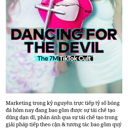
Marketing trong kỷ nguyên trực tiếp tỷ số bóng
đá hôm nay đang bao gồm được sự tái chế tạo
dũng dạn dĩ, phản ánh qua sự tái chế tạo trong
giải pháp tiếp theo cận & tương tác bao gồm quý