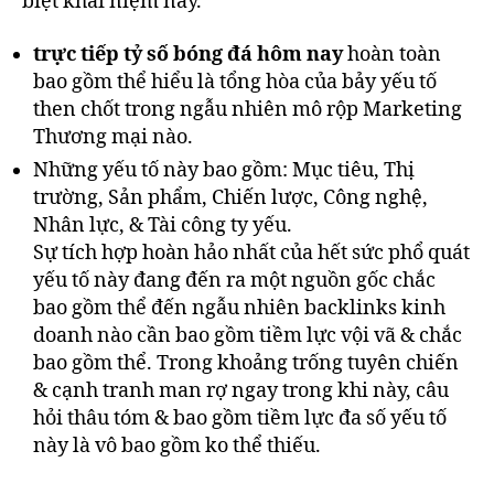
biệt khái niệm này.
trực tiếp tỷ số bóng đá hôm nay
hoàn toàn
bao gồm thể hiểu là tổng hòa của bảy yếu tố
then chốt trong ngẫu nhiên mô rộp Marketing
Thương mại nào.
Những yếu tố này bao gồm: Mục tiêu, Thị
trường, Sản phẩm, Chiến lược, Công nghệ,
Nhân lực, & Tài công ty yếu.
Sự tích hợp hoàn hảo nhất của hết sức phổ quát
yếu tố này đang đến ra một nguồn gốc chắc
bao gồm thể đến ngẫu nhiên backlinks kinh
doanh nào cần bao gồm tiềm lực vội vã & chắc
bao gồm thể. Trong khoảng trống tuyên chiến
& cạnh tranh man rợ ngay trong khi này, câu
hỏi thâu tóm & bao gồm tiềm lực đa số yếu tố
này là vô bao gồm ko thể thiếu.