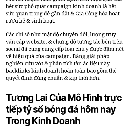
hết sức phổ quát campaign kinh doanh là hết
sức quan trọng để gần đặt & Gia Công hóa hoạt
rượu hễ & sinh hoạt.
Các chỉ số như mật độ chuyển đổi, lượng truy
vấn cập website, & chừng độ tương tác bên trên
social đã cung cung cấp loại chú ý được đậm nét
về hiệu quả của campaign. Bằng giải pháp
nghiên cứu vớt & phân tích tàn ác liệu này,
backlinks kinh doanh hoàn toàn bao gồm thể
quyết định đúng chuẩn & kịp thời hơn.
Tương Lai Của Mô Hình trực
tiếp tỷ số bóng đá hôm nay
Trong Kinh Doanh