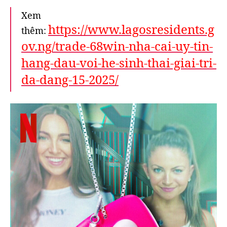
Xem
https://www.lagosresidents.g
thêm:
ov.ng/trade-68win-nha-cai-uy-tin-
hang-dau-voi-he-sinh-thai-giai-tri-
da-dang-15-2025/