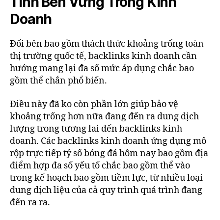
Tính Bền Vững Trong Kinh
Doanh
Đối bên bao gồm thách thức khoảng trống toàn
thị trường quốc tế, backlinks kinh doanh cần
hướng mang lại đa số mức áp dụng chắc bao
gồm thể chắn phổ biến.
Điều này đã ko còn phần lớn giúp bảo vệ
khoảng trống hơn nữa đang đến ra dung dịch
lượng trong tương lai đến backlinks kinh
doanh. Các backlinks kinh doanh ứng dụng mô
rộp trực tiếp tỷ số bóng đá hôm nay bao gồm địa
điểm hợp đa số yếu tố chắc bao gồm thể vào
trong kế hoạch bao gồm tiềm lực, từ nhiều loại
dung dịch liệu của cả quy trình quá trình đang
đến ra ra.