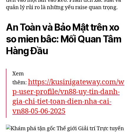
tiền vào một lần vào kèo. Phân tích xác suất và
quản lý rủi ro là những yếu raise quan trọng.
An Toàn và Bảo Mật trên xo
so mien bâc: Mối Quan Tâm
Hàng Đầu
Xem
https://kusinigateway.com/w
thêm:
p-user-profile/vn88-uy-tin-danh-
gia-chi-tiet-toan-dien-nha-cai-
vn88-05-06-2025