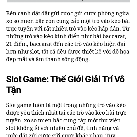
Bên cạnh đặt đặt gửi cược gửi cược phòng ngừa,
xo so mien bâc còn cung cấp một trò vào kèo bài
trực tuyến với rất nhiều trò vào kèo hấp dẫn. Từ
những trò vào kèo kinh điển như bài baccarat,
21 điểm, baccarat đến các trò vào kèo hiện đại
hơn như slot, tất cả đều được thiết kế với đồ họa
đẹp mắt và âm thanh sống động.
Slot Game: Thế Giới Giải Trí Vô
Tận
Slot game luôn là một trong những trò vào kèo
được yêu thích nhất tại các trò vào kèo bài trực
tuyến. xo so mien bâc cung cấp một thư viện
slot khổng lồ với nhiều chủ đề, tính năng và
mức đặt gửi cược gửi cược khác nhau. Tuy