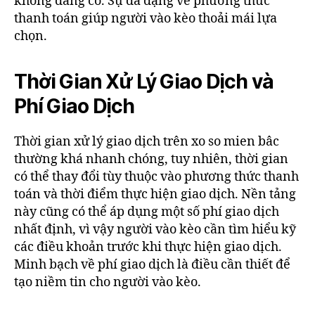
không đáng có. Sự đa dạng về phương thức
thanh toán giúp người vào kèo thoải mái lựa
chọn.
Thời Gian Xử Lý Giao Dịch và
Phí Giao Dịch
Thời gian xử lý giao dịch trên xo so mien bâc
thường khá nhanh chóng, tuy nhiên, thời gian
có thể thay đổi tùy thuộc vào phương thức thanh
toán và thời điểm thực hiện giao dịch. Nền tảng
này cũng có thể áp dụng một số phí giao dịch
nhất định, vì vậy người vào kèo cần tìm hiểu kỹ
các điều khoản trước khi thực hiện giao dịch.
Minh bạch về phí giao dịch là điều cần thiết để
tạo niềm tin cho người vào kèo.