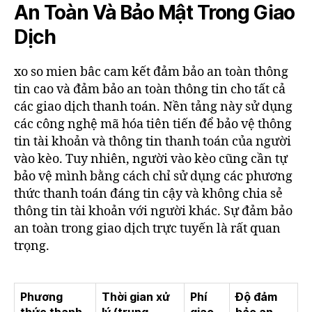
An Toàn Và Bảo Mật Trong Giao
Dịch
xo so mien bâc cam kết đảm bảo an toàn thông
tin cao và đảm bảo an toàn thông tin cho tất cả
các giao dịch thanh toán. Nền tảng này sử dụng
các công nghệ mã hóa tiên tiến để bảo vệ thông
tin tài khoản và thông tin thanh toán của người
vào kèo. Tuy nhiên, người vào kèo cũng cần tự
bảo vệ mình bằng cách chỉ sử dụng các phương
thức thanh toán đáng tin cậy và không chia sẻ
thông tin tài khoản với người khác. Sự đảm bảo
an toàn trong giao dịch trực tuyến là rất quan
trọng.
Phương
Thời gian xử
Phí
Độ đảm