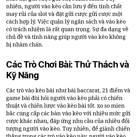
nhiên, người vào kèo cần lưu ý đến tính chất
may rủi của slot và đặt gửi cược gửi cược một
cách hợp lý. Việc quản lý ngân sách và vào kèo
có trách nhiệm là rất quan trọng. Sự đa dạng về
chủ đề và tính năng giúp người vào kèo không
bị nhàm chán.
Các Trò Chơi Bài: Thử Thách và
Kỹ Năng
Các trò vào kèo bài như bài baccarat, 21 điểm và
game bài đòi hỏi người vào kèo phải có chiến
thuật và chiến lược vào kèo bài tốt. xo so mien
bâc cung cấp các bàn vào kèo với nhiều mức gửi
cược khác nhau, đáp ứng nhu cầu của nhiều đối
tượng người vào kèo. Tuy nhiên, để giành chiến
thắng trong các trò vào kèo này, người vào kèo