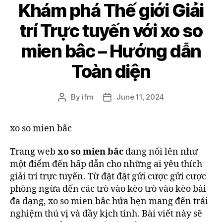
Khám phá Thế giới Giải
trí Trực tuyến với xo so
mien bâc – Hướng dẫn
Toàn diện
By
ifm
June 11, 2024
xo so mien bâc
Trang web
xo so mien bâc
đang nổi lên như
một điểm đến hấp dẫn cho những ai yêu thích
giải trí trực tuyến. Từ đặt đặt gửi cược gửi cược
phòng ngừa đến các trò vào kèo trò vào kèo bài
đa dạng, xo so mien bâc hứa hẹn mang đến trải
nghiệm thú vị và đầy kịch tính. Bài viết này sẽ