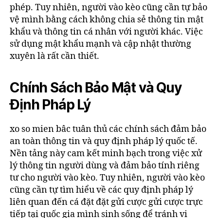
phép. Tuy nhiên, người vào kèo cũng cần tự bảo
vệ mình bằng cách không chia sẻ thông tin mật
khẩu và thông tin cá nhân với người khác. Việc
sử dụng mật khẩu mạnh và cập nhật thường
xuyên là rất cần thiết.
Chính Sách Bảo Mật và Quy
Định Pháp Lý
xo so mien bâc tuân thủ các chính sách đảm bảo
an toàn thông tin và quy định pháp lý quốc tế.
Nền tảng này cam kết minh bạch trong việc xử
lý thông tin người dùng và đảm bảo tính riêng
tư cho người vào kèo. Tuy nhiên, người vào kèo
cũng cần tự tìm hiểu về các quy định pháp lý
liên quan đến cá đặt đặt gửi cược gửi cược trực
tiếp tại quốc gia mình sinh sống để tránh vi