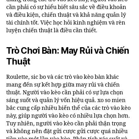
cần phải có sự hiểu biết sâu sắc về điều khoản
và điều kiện, chiến thuật và khả năng quản lý
tài chính tốt. Việc học hỏi kinh nghiệm và rèn
luyện chiến thuật là điều cần thiết.
Trò Chơi Bàn: May Rủi và Chiến
Thuật
Roulette, sic bo và các trò vào kèo bàn khác
mang đến sự kết hợp giữa may rủi và chiến
thuật. Người vào kèo cần phải có sự lựa chọn
sáng suốt và quản lý vốn hiệu quả. xo so mien
bâc cung cấp nhiều biến thể của các trò vào kèo
này, giúp người vào kèo có nhiều lựa chọn hơn.
Tuy nhiên, người vào kèo cần phải thận trọng
và không nên đặt gửi cược gửi cược quá nhiều