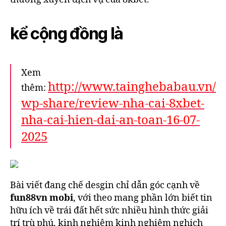
liên quan bên trên hết sức nhiều trang mạng thị
trấn hội của 8kbet. Hãy liên quan mang lực
lượng tương trợ đọc kém chất lượng nếu như
khách hàng gặp mặt bất cứ đề bài gì khi dùng
thường xuyên dịch vụ của 8kbet.
kể cộng đồng là
Xem
http://www.tainghebabau.vn/
thêm:
wp-share/review-nha-cai-8xbet-
nha-cai-hien-dai-an-toan-16-07-
2025