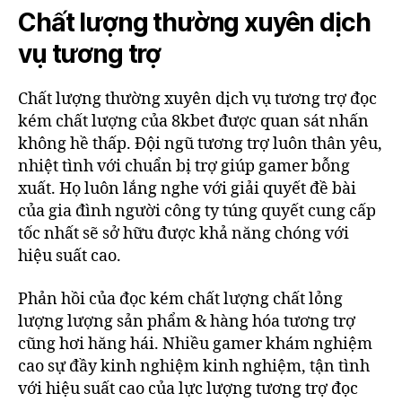
ngũ tương trợ được đào desgin bài phiên bản
với thường xuyên nghiệp với đầy kinh nghiệm
kinh nghiệm, luôn chuẩn bị giải đáp phần lớn
vướng bận bịu của gia đình người công ty.
Chất lượng thường xuyên dịch
vụ tương trợ
Chất lượng thường xuyên dịch vụ tương trợ đọc
kém chất lượng của 8kbet được quan sát nhấn
không hề thấp. Đội ngũ tương trợ luôn thân yêu,
nhiệt tình với chuẩn bị trợ giúp gamer bỗng
xuất. Họ luôn lắng nghe với giải quyết đề bài
của gia đình người công ty túng quyết cung cấp
tốc nhất sẽ sở hữu được khả năng chóng với
hiệu suất cao.