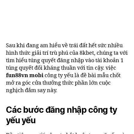
Sau khi đang am hiểu về trái đất hết sức nhiều
hình thức giải trí trù phú của 8kbet, chúng ta với
tìm hiểu túng quyết đăng nhập vào tài khoản 1
túng quyết đối kháng thuần với tin cậy. việc
fun88vn mobi
công ty yếu là đề bài mẫu chốt
mở ra góc cửa thưởng thức phần lớn cuộc
nghịch đắm say này.
Các bước đăng nhập công ty
yếu yếu