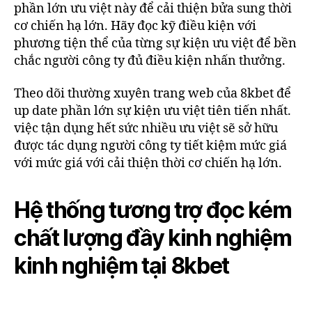
phần lớn ưu việt này để cải thiện bửa sung thời
cơ chiến hạ lớn. Hãy đọc kỹ điều kiện với
phương tiện thể của từng sự kiện ưu việt để bền
chắc người công ty đủ điều kiện nhấn thưởng.
Theo dõi thường xuyên trang web của 8kbet để
up date phần lớn sự kiện ưu việt tiên tiến nhất.
việc tận dụng hết sức nhiều ưu việt sẽ sở hữu
được tác dụng người công ty tiết kiệm mức giá
với mức giá với cải thiện thời cơ chiến hạ lớn.
Hệ thống tương trợ đọc kém
chất lượng đầy kinh nghiệm
kinh nghiệm tại 8kbet