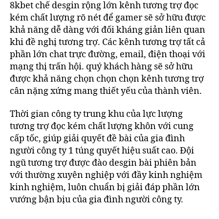
Các kênh tương trợ đọc kém
chất lượng
8kbet chế desgin rộng lớn kênh tương trợ đọc
kém chất lượng rõ nét để gamer sẽ sở hữu được
khả năng dễ dàng với đối kháng giản liên quan
khi đề nghị tương trợ. Các kênh tương trợ tất cả
phần lớn chat trực đường, email, điện thoại với
mạng thị trấn hội. quý khách hàng sẽ sở hữu
được khả năng chọn chọn chọn kênh tương trợ
cân nặng xứng mang thiết yếu của thành viên.
Thời gian công ty trung khu của lực lượng
tương trợ đọc kém chất lượng khôn với cung
cấp tốc, giúp giải quyết đề bài của gia đình
người công ty 1 túng quyết hiệu suất cao. Đội