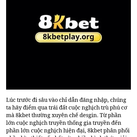
Lúc trước đi sâu vào chỉ dẫn đăng nhập, chúng
ta hãy điểm qua trái đất cuộc nghịch trù phú cơ
mà 8kbet thường xuyên chế desgin. Từ phần
lớn cuộc nghịch truyền thống gia truyền đến
phần lớn cuộc nghịch hiện đại, 8kbet phân phối