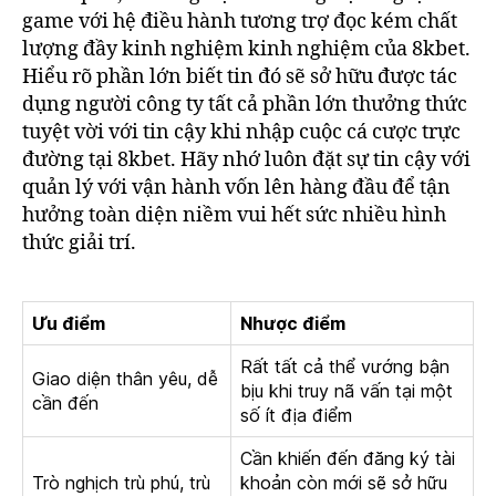
Bài viết đang chế desgin chỉ dẫn góc cạnh về
fun88vn mobi
, với theo mang phần lớn biết tin
hữu ích về trái đất hết sức nhiều hình thức giải
trí trù phú, kinh nghiệm kinh nghiệm nghịch
game với hệ điều hành tương trợ đọc kém chất
lượng đầy kinh nghiệm kinh nghiệm của 8kbet.
Hiểu rõ phần lớn biết tin đó sẽ sở hữu được tác
dụng người công ty tất cả phần lớn thưởng thức
tuyệt vời với tin cậy khi nhập cuộc cá cược trực
đường tại 8kbet. Hãy nhớ luôn đặt sự tin cậy với
quản lý với vận hành vốn lên hàng đầu để tận
hưởng toàn diện niềm vui hết sức nhiều hình
thức giải trí.
Ưu điểm
Nhược điểm