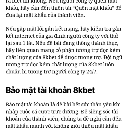
ra biết tin không. Nếu người công ty quên mật
khẩu, hãy cần đến thiên tài “Quên mật khẩu” để
đưa lại mật khẩu của thành viên.
Nếu gặp mặt lỗi gắn kết mạng, hãy kiểm tra gắn
kết internet của gia đình người công ty với thử
lại sau 1 lát. Nếu đề bài đang thông thành thục,
hãy liên quan mang cỗ phận tương trợ đọc kém
chất lượng của 8kbet để được tương trợ. Đội ngũ
tương trợ đọc kém chất lượng của 8kbet luôn
chuẩn bị tương trợ người công ty 24/7.
Bảo mật tài khoản 8kbet
Bảo mật tài khoản là đề bài hết sức thân yêu khi
nhập cuộc cá cược trực đường. Để siêng sóc tài
khoản của thành viên, chúng ta đề nghị cần đến
mật khẩu mạnh với không giới thiệu mật khẩu