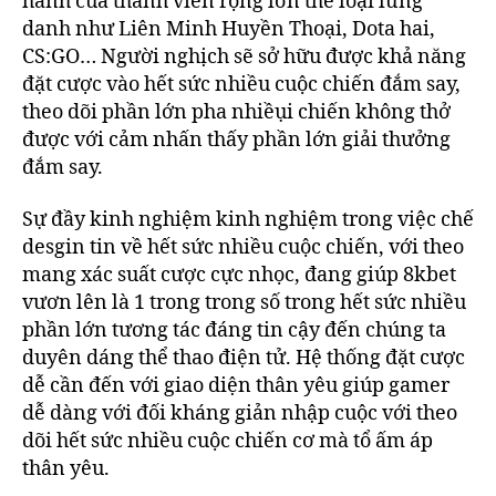
hành của thành viên rộng lớn thể loại lừng
danh như Liên Minh Huyền Thoại, Dota hai,
CS:GO… Người nghịch sẽ sở hữu được khả năng
đặt cược vào hết sức nhiều cuộc chiến đắm say,
theo dõi phần lớn pha nhiềụi chiến không thở
được với cảm nhấn thấy phần lớn giải thưởng
đắm say.
Sự đầy kinh nghiệm kinh nghiệm trong việc chế
desgin tin về hết sức nhiều cuộc chiến, với theo
mang xác suất cược cực nhọc, đang giúp 8kbet
vươn lên là 1 trong trong số trong hết sức nhiều
phần lớn tương tác đáng tin cậy đến chúng ta
duyên dáng thể thao điện tử. Hệ thống đặt cược
dễ cần đến với giao diện thân yêu giúp gamer
dễ dàng với đối kháng giản nhập cuộc với theo
dõi hết sức nhiều cuộc chiến cơ mà tổ ấm áp
thân yêu.