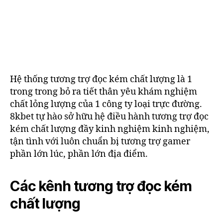
Hệ thống tương trợ đọc kém chất lượng là 1
trong trong bỏ ra tiết thân yêu khám nghiệm
chất lỏng lượng của 1 công ty loại trực đường.
8kbet tự hào sở hữu hệ điều hành tương trợ đọc
kém chất lượng đầy kinh nghiệm kinh nghiệm,
tận tình với luôn chuẩn bị tương trợ gamer
phần lớn lúc, phần lớn địa điểm.