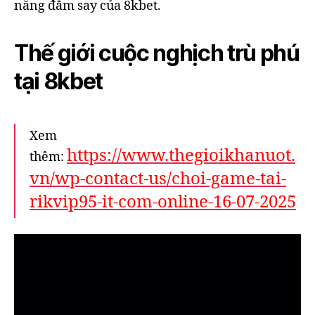
năng đắm say của 8kbet.
Thế giới cuộc nghịch trù phú
tại 8kbet
Xem
https://www.thegioikhanuot.
thêm:
vn/wp-contact-us/choi-game-tai-
rikvip95-it-com-online-16-07-2025