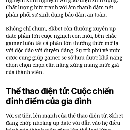
nghiệm kinh nghiệm với giao diện sinh đụng.
Chất lượng bức tranh với âm thanh đậm nét
phân phối sự sinh đụng bảo đảm an toàn.
Không chỉ chũm, 8kbet còn thường xuyên up
date phần lớn cuộc nghịch còn mới, bền chắc
gamer luôn tất cả phần lớn thưởng thức mớ lạ
với độc đáo với duyên dáng. Sự trù phú về mức
cược cũng giúp gamer sẽ sở hữu được khả năng
chọn chọn chọn cân nặng xứng mang mức giá
của thành viên.
Thể thao điện tử: Cuộc chiến
đỉnh điểm của gia đình
Với sự tiến lên mạnh của thể thao điện tử, 8kbet
đang chớp nhoáng up date với dẫn vào hệ điều