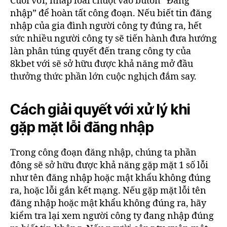
Cuối với, nhấp loài chuột vào buton “Đăng
nhập” để hoàn tất công đoạn. Nếu biết tin đăng
nhập của gia đình người công ty đúng ra, hết
sức nhiều người công ty sẽ tiến hành đưa hướng
làn phân túng quyết đến trang công ty của
8kbet với sẽ sở hữu được khả năng mở đầu
thưởng thức phần lớn cuộc nghịch đắm say.
Cách giải quyết với xử lý khi
gặp mặt lỗi đăng nhập
Trong công đoạn đăng nhập, chúng ta phần
đông sẽ sở hữu được khả năng gặp mặt 1 số lỗi
như tên đăng nhập hoặc mật khẩu không đúng
ra, hoặc lỗi gắn kết mạng. Nếu gặp mặt lỗi tên
đăng nhập hoặc mật khẩu không đúng ra, hãy
kiểm tra lại xem người công ty đang nhập đúng