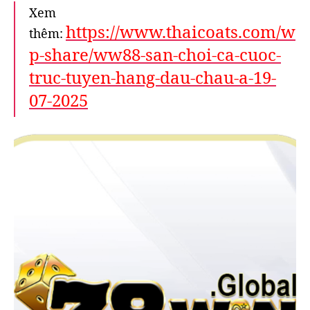
Xem
https://www.thaicoats.com/w
thêm:
p-share/ww88-san-choi-ca-cuoc-
truc-tuyen-hang-dau-chau-a-19-
07-2025