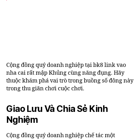
Cộng đồng quý doanh nghiệp tại bk8 link vao
nha cai rất mập Khủng cùng năng đụng. Hãy
thuộc khám phá vai trò trong buồng số đông này
trong thu giãn chơi cuộc chơi.
Giao Lưu Và Chia Sẻ Kinh
Nghiệm
Cộng đồng quý doanh nghiệp chế tác một