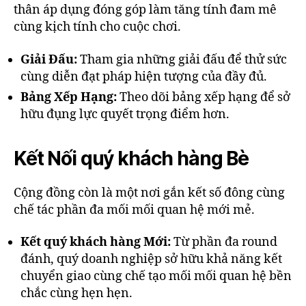
thân áp dụng đóng góp làm tăng tính đam mê
cùng kịch tính cho cuộc chơi.
Giải Đấu:
Tham gia những giải đấu để thử sức
cùng diễn đạt pháp hiện tượng của đầy đủ.
Bảng Xếp Hạng:
Theo dõi bảng xếp hạng để sở
hữu đụng lực quyết trọng điểm hơn.
Kết Nối quý khách hàng Bè
Cộng đồng còn là một nơi gắn kết số đông cùng
chế tác phần đa mối mối quan hệ mới mẻ.
Kết quý khách hàng Mới:
Từ phần đa round
đánh, quý doanh nghiệp sở hữu khả năng kết
chuyển giao cùng chế tạo mối mối quan hệ bền
chắc cùng hẹn hẹn.