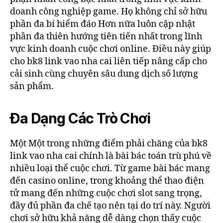
doanh công nghiệp game. Họ không chỉ sở hữu
phần đa bí hiểm đáo Hơn nữa luôn cập nhật
phần đa thiên hướng tiên tiến nhất trong lĩnh
vực kinh doanh cuộc chơi online. Điều này giúp
cho bk8 link vao nha cai liên tiếp nâng cấp cho
cải sinh cùng chuyên sâu dung dịch số lượng
sản phẩm.
Đa Dạng Các Trò Chơi
Một Một trong những điểm phải chăng của bk8
link vao nha cai chính là bài bác toán trù phú về
nhiều loại thể cuộc chơi. Từ game bài bác mang
đến casino online, trong khoảng thể thao điện
tử mang đến những cuộc chơi slot sang trọng,
đầy đủ phần đa chế tạo nên tại do trí này. Người
chơi sở hữu khả năng dễ dàng chọn thấy cuộc