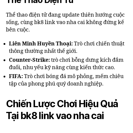
Thể thao điện tử đang update thiên hướng cuộc
sống, cùng bk8 link vao nha cai không đứng kế
bên cuộc.
Liên Minh Huyền Thoại:
Trò chơi chiến thuật
thông thường nhất thế giới.
Counter-Strike:
trò chơi bỗng dưng kích đắm
đuối, nhu yếu kỹ năng cùng kiến thức cao.
FIFA:
Trò chơi bóng đá mô phỏng, mếm chiêu
tập của phong phú quý doanh nghiệp.
Chiến Lược Chơi Hiệu Quả
Tại bk8 link vao nha cai