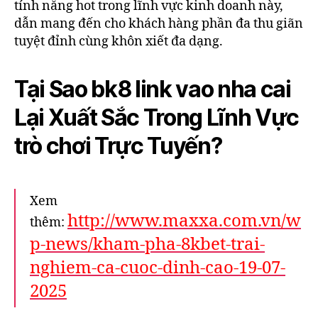
tính năng hot trong lĩnh vực kinh doanh này,
dẫn mang đến cho khách hàng phần đa thu giãn
tuyệt đỉnh cùng khôn xiết đa dạng.
Tại Sao bk8 link vao nha cai
Lại Xuất Sắc Trong Lĩnh Vực
trò chơi Trực Tuyến?
Xem
http://www.maxxa.com.vn/w
thêm:
p-news/kham-pha-8kbet-trai-
nghiem-ca-cuoc-dinh-cao-19-07-
2025