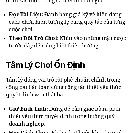
định xác thực trong cá biệt tự tham gia.
Đọc Tài Liệu:
Đánh bảng giá kỹ về kiểu dáng
cách chơi, hiện tượng lệ cùng quy tắc của từng
cuộc chơi.
Theo Dõi Trò Chơi:
Nhìn vào những trận cược
trước đây để riêng biệt thiên hướng.
Tâm Lý Chơi Ổn Định
Tâm lý đóng vai trò rất phê chuẩn chỉnh trong
công bài bác toán cùng công tác thiết yếu thức
quyết định win thất bại.
Giữ Bình Tĩnh:
Đừng để cảm giác bỏ ra phối
thiết yếu thức quyết định trong buồng quý
doanh nghiệp.
Học Cách Thua:
Không bắt buộc khi nào quý