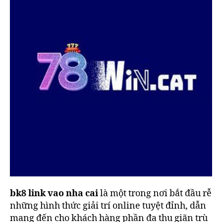
bk8 link vao nha cai
là một trong nơi bắt đầu rễ
những hình thức giải trí online tuyệt đỉnh, dẫn
mang đến cho khách hàng phần đa thu giãn trù