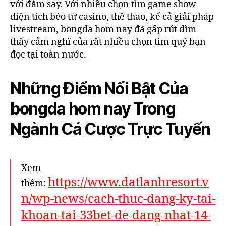
với đắm say. Với nhiều chọn tìm game show
diện tích béo từ casino, thể thao, kể cả giải pháp
livestream, bongda hom nay đã gấp rút dìm
thấy cảm nghĩ của rất nhiều chọn tìm quý bạn
đọc tại toàn nước.
Những Điểm Nổi Bật Của
bongda hom nay Trong
Ngành Cá Cược Trực Tuyến
Xem
https://www.datlanhresort.v
thêm:
n/wp-news/cach-thuc-dang-ky-tai-
khoan-tai-33bet-de-dang-nhat-14-