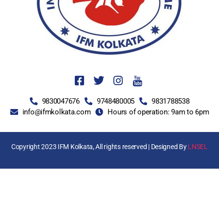
9830047676
9748480005
9831788538
info@ifmkolkata.com
Hours of operation: 9am to 6pm
Copyright 2023 IFM Kolkata, All rights reserved | Designed By
LNSEL