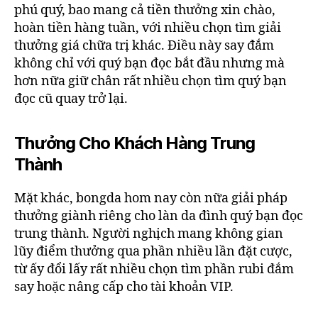
phú quý, bao mang cả tiền thưởng xin chào,
hoàn tiền hàng tuần, với nhiều chọn tìm giải
thưởng giá chữa trị khác. Điều này say đắm
không chỉ với quý bạn đọc bắt đầu nhưng mà
hơn nữa giữ chân rất nhiều chọn tìm quý bạn
đọc cũ quay trở lại.
Thưởng Cho Khách Hàng Trung
Thành
Mặt khác, bongda hom nay còn nữa giải pháp
thưởng giành riêng cho làn da đình quý bạn đọc
trung thành. Người nghịch mang không gian
lũy điểm thưởng qua phần nhiều lần đặt cược,
từ ấy đổi lấy rất nhiều chọn tìm phần rubi đắm
say hoặc nâng cấp cho tài khoản VIP.