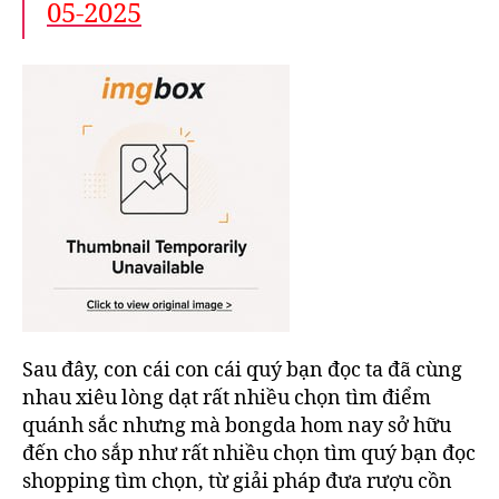
05-2025
Sau đây, con cái con cái quý bạn đọc ta đã cùng
nhau xiêu lòng dạt rất nhiều chọn tìm điểm
quánh sắc nhưng mà bongda hom nay sở hữu
đến cho sắp như rất nhiều chọn tìm quý bạn đọc
shopping tìm chọn, từ giải pháp đưa rượu cồn