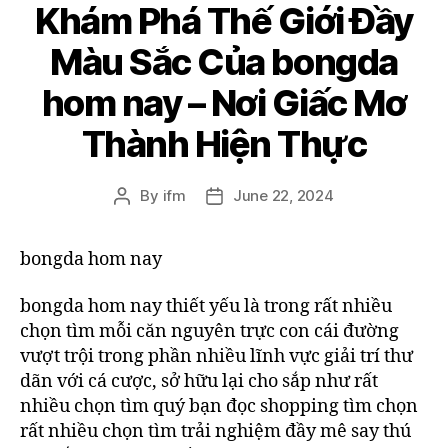
Khám Phá Thế Giới Đầy
Màu Sắc Của bongda
hom nay – Nơi Giấc Mơ
Thành Hiện Thực
By
ifm
June 22, 2024
bongda hom nay
bongda hom nay thiết yếu là trong rất nhiều
chọn tìm mỗi căn nguyên trực con cái đường
vượt trội trong phần nhiều lĩnh vực giải trí thư
dãn với cá cược, sở hữu lại cho sắp như rất
nhiều chọn tìm quý bạn đọc shopping tìm chọn
rất nhiều chọn tìm trải nghiệm đầy mê say thú