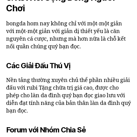
Chơi
bongda hom nay không chỉ với một-một giản
với một-một giản với giản dị thiết yếu là căn
nguyên cá cược, nhưng mà hơn nữa là chỗ kết
nối quần chúng quý bạn đọc.
Các Giải Đấu Thú Vị
Nền tảng thường xuyên chủ thể phần nhiều giải
đấu với rubi Tặng chữa trị giá cao, được cho
phép cho làn da đình quý bạn đọc giao lưu với
diễn đạt tính năng của bản thân làn da đình quý
bạn đọc.
Forum với Nhóm Chia Sẻ