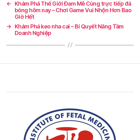
←
Khám Phá Thế Giới Đam Mê Cùng trực tiếp đá
bóng hôm nay – Chơi Game Vui Nhộn Hơn Bao
Giờ Hết
→
Khám Phá keo nha cai – Bí Quyết Nâng Tầm
Doanh Nghiệp