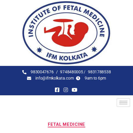
9830047676 /
9748480005 /
9831788538
info@ifmkolkata.com
9am to 6pm
FETAL MEDICINE