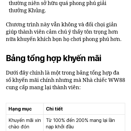
thường niên sở hữu quá phong phú giải
thưởng Khủng.
Chương trình này vẫn không và đối chọi giản
giúp thành viên cảm chú ý thấy tôn trọng hơn
nữa khuyến khích bọn họ chơi phong phú hơn.
Bảng tổng hợp khyến mãi
Dưới đây chính là một trong bảng tổng hợp đa
số khyến mãi chính nhưng mà Nhà chiếc WW88
cung cấp mang lại thành viên:
Hạng mục
Chi tiết
Khuyến mãi xin
Từ 100% đến 200% mang lại lần
chào đón
nạp khởi đầu