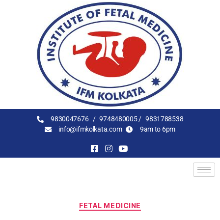
9830047676 /
9748480005 /
9831788538
info@ifmkolkata.com
9am to 6pm
FETAL MEDICINE