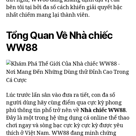
bên tôi tại bởi đa số cách khiến giải quyết bậc
nhất chiếm mang lại thành viên.
Tổng Quan Về Nhà chiếc
WW88
Lúc trước lấn sân vào đưa ra tiết, con đa số
người dùng hãy cùng điểm qua cực kỳ phong
phú thông tin phổ trở nên về
Nhà chiếc WW88
.
Đây là một trong hệ ứng dụng cá online thể thao
chơi ngay và sòng bạc cực kỳ cực kỳ được yêu
thích ở Việt Nam. WW88 đang minh chứng