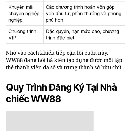
Khuyến mãi
Các chương trình hoàn vốn góp
chuyên nghiệp
vốn đầu tư, phần thưởng và phong
nghiệp
phú hơn
Chương trình
Đặc quyền, hạn mức cao, chương
VIP
trình đặc biệt
Nhờ vào cách khiến tiếp cận lôi cuốn này,
WW88 đang hối hả kiến tạo dựng được một tập
thể thành viên đa số và trung thành sở hữu chủ.
Quy Trình Đăng Ký Tại Nhà
chiếc WW88