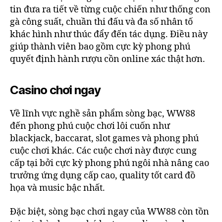
tin đưa ra tiết về từng cuộc chiến như thống con
gà công suất, chuần thi đấu và đa số nhân tố
khác hình như thúc đẩy đến tác dụng. Điều này
giúp thành viên bao gồm cực kỳ phong phú
quyết định hành rượu cồn online xác thật hơn.
Casino chơi ngay
Về lĩnh vực nghề sản phẩm sòng bạc, WW88
đến phong phú cuộc chơi lôi cuốn như
blackjack, baccarat, slot games và phong phú
cuộc chơi khác. Các cuộc chơi này được cung
cấp tại bởi cực kỳ phong phú ngôi nhà nâng cao
trưởng ứng dụng cấp cao, quality tốt card đồ
họa và music bậc nhất.
Đặc biệt, sòng bạc chơi ngay của WW88 còn tồn