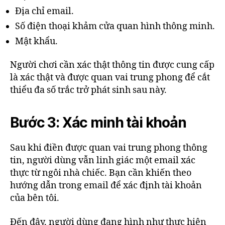
Địa chỉ email.
Số điện thoại khảm cửa quan hình thông minh.
Mật khẩu.
Người chơi cần xác thật thông tin được cung cấp
là xác thật và được quan vai trung phong để cắt
thiểu đa số trắc trở phát sinh sau này.
Bước 3: Xác minh tài khoản
Sau khi điền được quan vai trung phong thông
tin, người dùng vẫn linh giác một email xác
thực từ ngôi nhà chiếc. Bạn cần khiến theo
hướng dẫn trong email để xác định tài khoản
của bên tôi.
Đến đây, người dùng đang hình như thực hiện