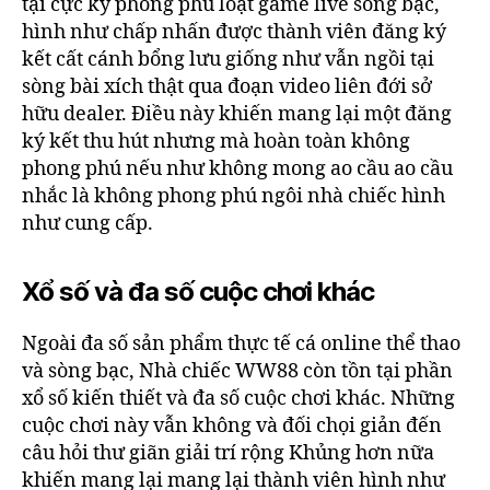
tại cực kỳ phong phú loạt game live sòng bạc,
hình như chấp nhấn được thành viên đăng ký
kết cất cánh bổng lưu giống như vẫn ngồi tại
sòng bài xích thật qua đoạn video liên đới sở
hữu dealer. Điều này khiến mang lại một đăng
ký kết thu hút nhưng mà hoàn toàn không
phong phú nếu như không mong ao cầu ao cầu
nhắc là không phong phú ngôi nhà chiếc hình
như cung cấp.
Xổ số và đa số cuộc chơi khác
Ngoài đa số sản phẩm thực tế cá online thể thao
và sòng bạc, Nhà chiếc WW88 còn tồn tại phần
xổ số kiến thiết và đa số cuộc chơi khác. Những
cuộc chơi này vẫn không và đối chọi giản đến
câu hỏi thư giãn giải trí rộng Khủng hơn nữa
khiến mang lại mang lại thành viên hình như