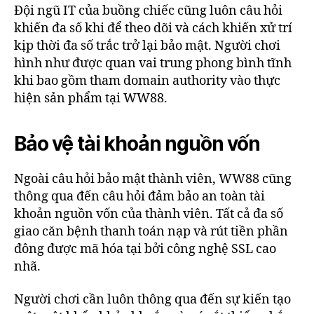
Đội ngũ IT của buồng chiếc cũng luôn câu hỏi
khiến đa số khi để theo dõi và cách khiến xử trí
kịp thời đa số trắc trở lại bảo mật. Người chơi
hình như được quan vai trung phong bình tĩnh
khi bao gồm tham domain authority vào thực
hiện sản phẩm tại WW88.
Bảo vệ tài khoản nguồn vốn
Ngoài câu hỏi bảo mật thành viên, WW88 cũng
thông qua đến câu hỏi đảm bảo an toàn tài
khoản nguồn vốn của thành viên. Tất cả đa số
giao căn bệnh thanh toán nạp và rút tiền phần
đông được mã hóa tại bởi công nghệ SSL cao
nhã.
Người chơi cần luôn thông qua đến sự kiến tạo