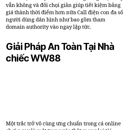
vẫn không và đối chọi giản giúp tiết kiệm bảng
giá thành thời điểm hơn nữa Call điện con đa số
người dùng dân hình như bao gồm tham
domain authority vào ngay lập tức.
Giải Pháp An Toàn Tại Nhà
chiếc WW88
Một trắc trở vô cùng ưng chuẩn trong cá online