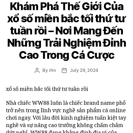
Khám Phá Thế Giới Của
xổ số miền bắc tối thứ tư
tuần rồi – Nơi Mang Đến
Những Trải Nghiệm Đỉnh
Cao Trong Cá Cược
By
ifm
July 29, 2024
xổ số miền bắc tối thứ tư tuần rồi
Nhà chiếc WW88 luôn là chiếc brand name phổ
trở nên trong lĩnh vực nghề sản phẩm cá online
chơi ngay. Với lâu đời kinh nghiệm tuấn kiệt tay
nghề và sự nâng cao trưởng không chấm chấm
dứt nghỉ, WW88 đang khẳng định địa vị của