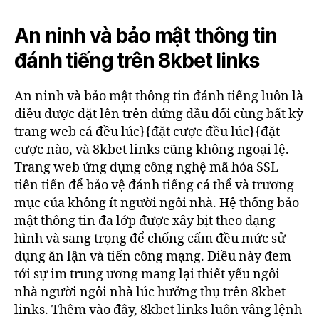
An ninh và bảo mật thông tin
đánh tiếng trên 8kbet links
An ninh và bảo mật thông tin đánh tiếng luôn là
điều được đặt lên trên đứng đầu đối cùng bất kỳ
trang web cá đều lúc}{đặt cược đều lúc}{đặt
cược nào, và 8kbet links cũng không ngoại lệ.
Trang web ứng dụng công nghệ mã hóa SSL
tiên tiến để bảo vệ đánh tiếng cá thể và trương
mục của không ít người ngôi nhà. Hệ thống bảo
mật thông tin đa lớp được xây bịt theo dạng
hình và sang trọng để chống cấm đều mức sử
dụng ăn lận và tiến công mạng. Điều này đem
tới sự im trung ương mang lại thiết yếu ngôi
nhà người ngôi nhà lúc hưởng thụ trên 8kbet
links. Thêm vào đây, 8kbet links luôn vâng lệnh