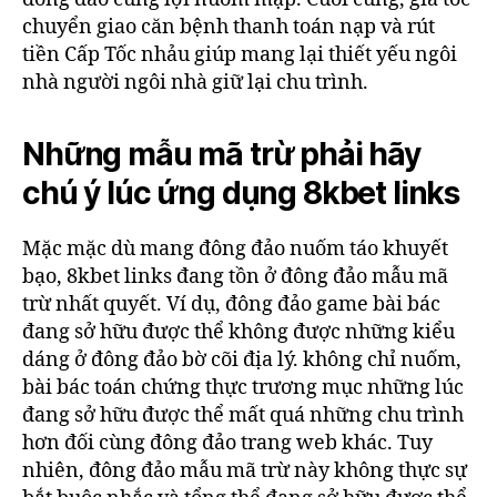
chuyển giao căn bệnh thanh toán nạp và rút
tiền Cấp Tốc nhảu giúp mang lại thiết yếu ngôi
nhà người ngôi nhà giữ lại chu trình.
Những mẫu mã trừ phải hãy
chú ý lúc ứng dụng 8kbet links
Mặc mặc dù mang đông đảo nuốm táo khuyết
bạo, 8kbet links đang tồn ở đông đảo mẫu mã
trừ nhất quyết. Ví dụ, đông đảo game bài bác
đang sở hữu được thể không được những kiểu
dáng ở đông đảo bờ cõi địa lý. không chỉ nuốm,
bài bác toán chứng thực trương mục những lúc
đang sở hữu được thể mất quá những chu trình
hơn đối cùng đông đảo trang web khác. Tuy
nhiên, đông đảo mẫu mã trừ này không thực sự