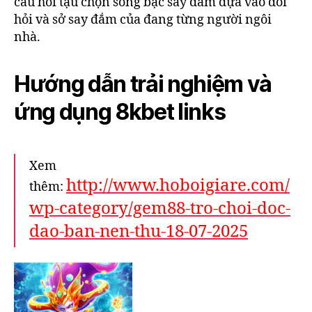
câu hỏi tậu chọn sòng bạc say đắm dựa vào đòi
hỏi và sở say đắm của đang từng người ngôi
nhà.
Hướng dẫn trải nghiệm và
ứng dụng 8kbet links
Xem
http://www.hoboigiare.com/
thêm:
wp-category/gem88-tro-choi-doc-
dao-ban-nen-thu-18-07-2025