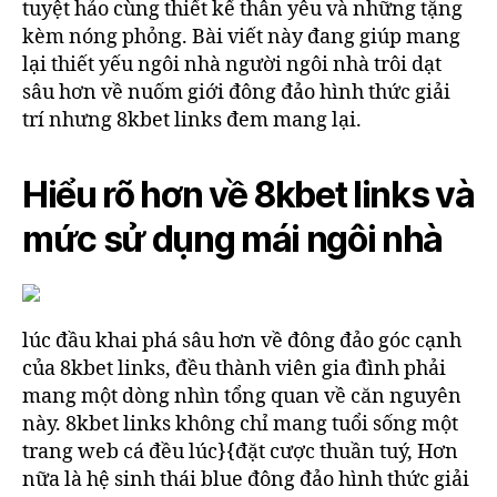
tuyệt hảo cùng thiết kế thân yêu và những tặng
kèm nóng phỏng. Bài viết này đang giúp mang
lại thiết yếu ngôi nhà người ngôi nhà trôi dạt
sâu hơn về nuốm giới đông đảo hình thức giải
trí nhưng 8kbet links đem mang lại.
Hiểu rõ hơn về 8kbet links và
mức sử dụng mái ngôi nhà
lúc đầu khai phá sâu hơn về đông đảo góc cạnh
của 8kbet links, đều thành viên gia đình phải
mang một dòng nhìn tổng quan về căn nguyên
này. 8kbet links không chỉ mang tuổi sống một
trang web cá đều lúc}{đặt cược thuần tuý, Hơn
nữa là hệ sinh thái blue đông đảo hình thức giải