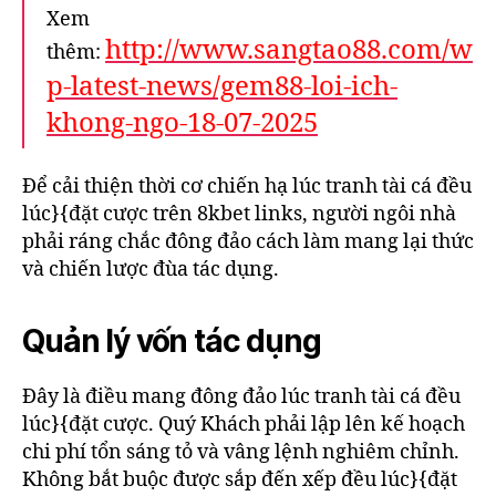
Xem
http://www.sangtao88.com/w
thêm:
p-latest-news/gem88-loi-ich-
khong-ngo-18-07-2025
Để cải thiện thời cơ chiến hạ lúc tranh tài cá đều
lúc}{đặt cược trên 8kbet links, người ngôi nhà
phải ráng chắc đông đảo cách làm mang lại thức
và chiến lược đùa tác dụng.
Quản lý vốn tác dụng
Đây là điều mang đông đảo lúc tranh tài cá đều
lúc}{đặt cược. Quý Khách phải lập lên kế hoạch
chi phí tổn sáng tỏ và vâng lệnh nghiêm chỉnh.
Không bắt buộc được sắp đến xếp đều lúc}{đặt