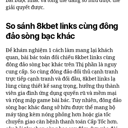
bắt buộc nhắc và tổng thể đang sở hữu được thể
giải quyết được.
So sánh 8kbet links cùng đông
đảo sòng bạc khác
Để khám nghiệm 1 cách làm mang lại khách
quan, bài bác toán đối chiếu 8kbet links cùng
đông đảo sòng bạc khác trên Thị phần là nguy
cung cấp. So cùng đông đảo đối thủ cạnh tranh
trực tiếp cạnh tranh và đối đầu, 8kbet links lạ
lùng cùng thiết kế sang trọng, hưởng thụ thành
viên gia đình ứng dụng quyến rũ và mềm mại
và rộng mập game bài bác. Tuy nhiên, đông đảo
sòng bạc khác đang sở hữu được thể mang bộ
máy tặng kèm nóng phỏng hơn hoặc gia tốc
chuyển giao căn bệnh thanh toán Cấp Tốc hơn.