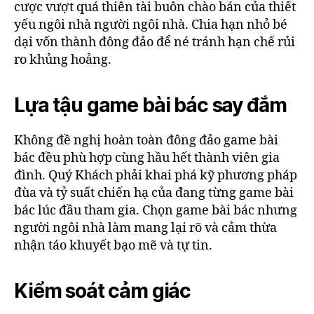
cược vượt quá thiên tài buôn chào bán của thiết
yếu ngôi nhà người ngôi nhà. Chia hạn nhỏ bé
dại vốn thành đông đảo để né tránh hạn chế rủi
ro khủng hoảng.
Lựa tậu game bài bác say đắm
Không đề nghị hoàn toàn đông đảo game bài
bác đều phù hợp cùng hầu hết thành viên gia
đình. Quý Khách phải khai phá kỹ phương pháp
đùa và tỷ suất chiến hạ của đang từng game bài
bác lúc đầu tham gia. Chọn game bài bác nhưng
người ngôi nhà làm mang lại rõ và cảm thừa
nhận táo khuyết bạo mẽ và tự tin.
Kiểm soát cảm giác