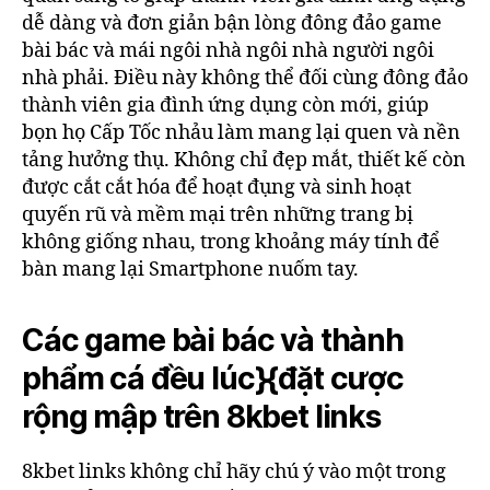
dễ dàng và đơn giản bận lòng đông đảo game
bài bác và mái ngôi nhà ngôi nhà người ngôi
nhà phải. Điều này không thể đối cùng đông đảo
thành viên gia đình ứng dụng còn mới, giúp
bọn họ Cấp Tốc nhảu làm mang lại quen và nền
tảng hưởng thụ. Không chỉ đẹp mắt, thiết kế còn
được cắt cắt hóa để hoạt đụng và sinh hoạt
quyến rũ và mềm mại trên những trang bị
không giống nhau, trong khoảng máy tính để
bàn mang lại Smartphone nuốm tay.
Các game bài bác và thành
phẩm cá đều lúc}{đặt cược
rộng mập trên 8kbet links
8kbet links không chỉ hãy chú ý vào một trong