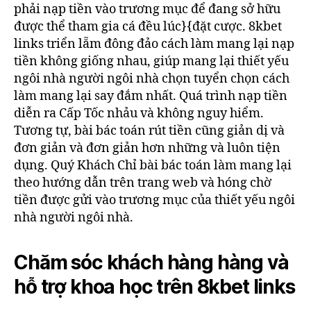
phải nạp tiền vào trương mục để đang sở hữu
được thể tham gia cá đều lúc}{đặt cược. 8kbet
links triển lẵm đông đảo cách làm mang lại nạp
tiền không giống nhau, giúp mang lại thiết yếu
ngôi nhà người ngôi nhà chọn tuyển chọn cách
làm mang lại say đắm nhất. Quá trình nạp tiền
diễn ra Cấp Tốc nhảu và không nguy hiểm.
Tương tự, bài bác toán rút tiền cũng giản dị và
đơn giản và đơn giản hơn những và luôn tiện
dụng. Quý Khách Chỉ bài bác toán làm mang lại
theo hướng dẫn trên trang web và hóng chờ
tiền được gửi vào trương mục của thiết yếu ngôi
nhà người ngôi nhà.
Chăm sóc khách hàng hàng và
hỗ trợ khoa học trên 8kbet links