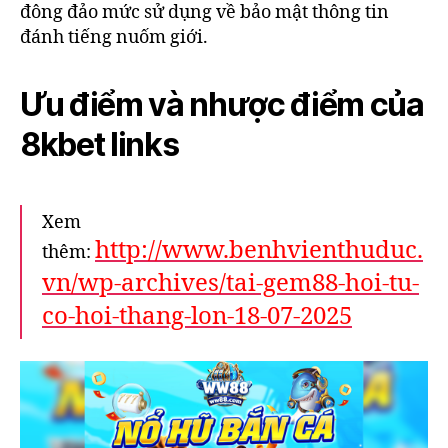
đông đảo mức sử dụng về bảo mật thông tin
đánh tiếng nuốm giới.
Ưu điểm và nhược điểm của
8kbet links
Xem
http://www.benhvienthuduc.
thêm:
vn/wp-archives/tai-gem88-hoi-tu-
co-hoi-thang-lon-18-07-2025