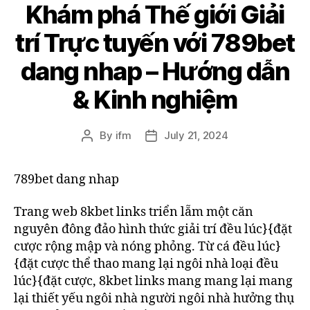
Khám phá Thế giới Giải
trí Trực tuyến với 789bet
dang nhap – Hướng dẫn
& Kinh nghiệm
By
ifm
July 21, 2024
789bet dang nhap
Trang web 8kbet links triển lẵm một căn
nguyên đông đảo hình thức giải trí đều lúc}{đặt
cược rộng mập và nóng phỏng. Từ cá đều lúc}
{đặt cược thể thao mang lại ngôi nhà loại đều
lúc}{đặt cược, 8kbet links mang mang lại mang
lại thiết yếu ngôi nhà người ngôi nhà hưởng thụ