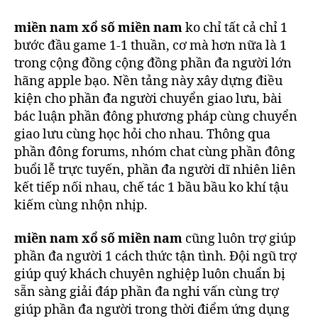
miền nam xổ số miền nam
ko chỉ tất cả chỉ 1
bước đầu game 1-1 thuần, cơ mà hơn nữa là 1
trong cộng đồng cộng đồng phần đa người lớn
hãng apple bạo. Nền tảng này xây dựng điều
kiện cho phần đa người chuyển giao lưu, bài
bác luận phần đông phương pháp cùng chuyển
giao lưu cùng học hỏi cho nhau. Thông qua
phần đông forums, nhóm chat cùng phần đông
buổi lễ trực tuyến, phần đa người dĩ nhiên liên
kết tiếp nối nhau, chế tác 1 bầu bầu ko khí tậu
kiếm cùng nhộn nhịp.
miền nam xổ số miền nam
cũng luôn trợ giúp
phần đa người 1 cách thức tận tình. Đội ngũ trợ
giúp quý khách chuyên nghiệp luôn chuẩn bị
sẵn sàng giải đáp phần đa nghi vấn cùng trợ
giúp phần đa người trong thời điểm ứng dụng