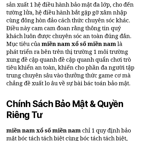
sản xuất 1 hệ điều hành bảo mật đa lớp, cho đến
tường lửa, hệ điều hành bắt gặp gỡ xâm nhập
cùng đông hòn đảo cách thức chuyên sóc khác.
Điều này cam cam đoan rằng thông tin quý
khách luôn được chuyên sóc an toàn đúng đắn.
Mục tiêu của
miền nam xổ số miền nam
là
phát triển ra bên trên thị trường 1 môi trường
xung đề cập quanh đề cập quanh quẩn chơi trò
tiêu khiển an toàn, khiến cho phần đa người tập
trung chuyên sâu vào thưởng thức game cơ mà
chẳng đề xuất lo âu về sự bài bác toán bảo mật.
Chính Sách Bảo Mật & Quyền
Riêng Tư
miền nam xổ số miền nam
chỉ 1 quy định bảo
mật bóc tách tách biệt cùng bóc tách tách biệt,