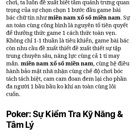
chơi, ta luôn đề xuất biết tầm quánh trưng quan
trọng của sự chọn chọn 1 bước đầu game bài
bác chữ tín như
miền nam xổ số miền nam
. Sự
an toàn cùng công bình là nguyên tố tiên quyết
để thưởng thức game 1 cách thức toàn vẹn.
Không chỉ 1-1 thuần là tiêu khiển, game bài bác
còn nhu cầu đề xuất thiết đề xuất thiết sự tập
trung chuyên sâu, năng lực cùng cả 1 tí may
mắn.
miền nam xổ số miền nam
, cùng hệ điều
hành bảo mật nhã nhặn cùng chế độ chơi bóc
tách tách biệt, cam cam đoan đem lại cho phần
đa người 1 bầu bầu ko khí an toàn cùng lôi
cuốn.
Poker: Sự Kiểm Tra Kỹ Năng &
Tâm Lý