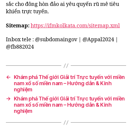
sắc cho đông hòn đảo ai yêu quyến rũ mê tiêu
khiển trực tuyến.
Sitemap:
https://ifmkolkata.com/sitemap.xml
Inbox tele : @subdomaingov | @Appal2024 |
@fb882024
←
Khám phá Thế giới Giải trí Trực tuyến với miền
nam xổ số miền nam – Hướng dẫn & Kinh
nghiệm
→
Khám phá Thế giới Giải trí Trực tuyến với miền
nam xổ số miền nam – Hướng dẫn & Kinh
nghiệm