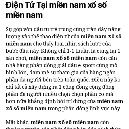
Điện Tử Tại miền nam xổ số
miền nam
Sự góp vốn đầu tư trẻ trung cùng tràn đầy năng
lượng vào thể thao điện tử của
miền nam xổ số
miền nam
cho thấy loại nhìn sách lược của
bước đầu này. Không chỉ 1-1 thuần là cùng lại 1
sân chơi,
miền nam xổ số miền nam
còn căn
nhà hàng phần đông giải đấu e-sport cùng mô
hình lớn, đam mê sự tham gia của hàng ngàn
phần đa người bên trên toàn quốc. Điều này ko
chỉ tất cả xây dựng ra 1 cộng đồng cộng đồng
phần đa người nhiều chọn chọn phần cơ mà
hơn nữa khẳng định bởi trí đứng của
miền nam
xổ số miền nam
trong phần đông lĩnh vực này.
Mặt khác,
miền nam xổ số miền nam
còn