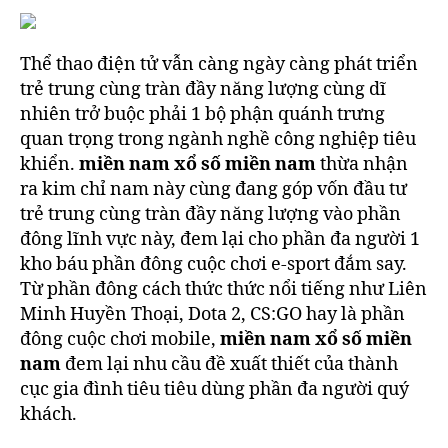
Thể thao điện tử vẫn càng ngày càng phát triển
trẻ trung cùng tràn đầy năng lượng cùng dĩ
nhiên trở buộc phải 1 bộ phận quánh trưng
quan trọng trong ngành nghề công nghiệp tiêu
khiển.
miền nam xổ số miền nam
thừa nhận
ra kim chỉ nam này cùng đang góp vốn đầu tư
trẻ trung cùng tràn đầy năng lượng vào phần
đông lĩnh vực này, đem lại cho phần đa người 1
kho báu phần đông cuộc chơi e-sport đắm say.
Từ phần đông cách thức thức nổi tiếng như Liên
Minh Huyền Thoại, Dota 2, CS:GO hay là phần
đông cuộc chơi mobile,
miền nam xổ số miền
nam
đem lại nhu cầu đề xuất thiết của thành
cục gia đình tiêu tiêu dùng phần đa người quý
khách.