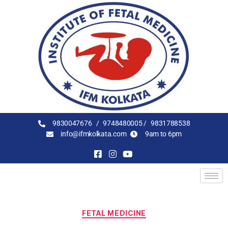
9830047676 /
9748480005 /
9831788538
info@ifmkolkata.com
9am to 6pm
FETAL MEDICINE