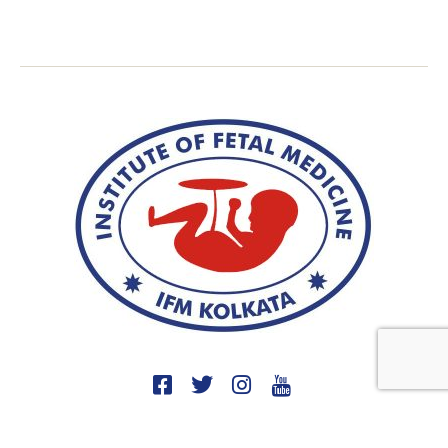
9830047676
9748480005
9831788538