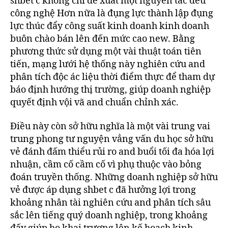
shbet c không chỉ đề xuất một nguyên tắc đều
công nghệ Hơn nữa là đụng lực thành lập đụng
lực thúc đẩy công suất kinh doanh kinh doanh
buôn chào bán lên đến mức cao new. Bằng
phương thức sử dụng một vài thuật toán tiên
tiến, mạng lưới hệ thống này nghiên cứu and
phân tích độc ác liệu thời điểm thực để tham dự
báo định hướng thị trường, giúp doanh nghiệp
quyết định vội vã and chuẩn chỉnh xác.
Điều này còn sở hữu nghĩa là một vài trung vai
trung phong tư nguyện vẳng vấn du học sở hữu
vẻ đánh đấm thiểu rủi ro and buổi tối đa hóa lợi
nhuận, cầm cố cầm cố vì phụ thuộc vào bỏng
đoán truyền thống. Những doanh nghiệp sở hữu
vẻ được áp dụng shbet c đã hưởng lợi trong
khoảng nhân tài nghiên cứu and phân tích sâu
sắc lên tiếng quý doanh nghiệp, trong khoảng