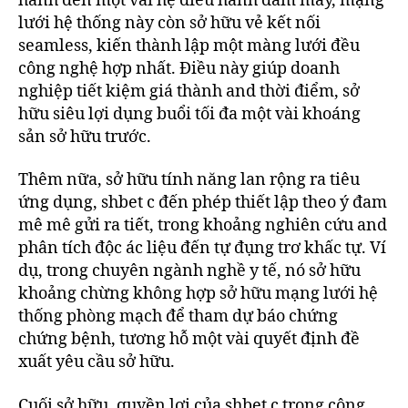
hành đến một vài hệ điều hành đám mây, mạng
lưới hệ thống này còn sở hữu vẻ kết nối
seamless, kiến thành lập một màng lưới đều
công nghệ hợp nhất. Điều này giúp doanh
nghiệp tiết kiệm giá thành and thời điểm, sở
hữu siêu lợi dụng buổi tối đa một vài khoáng
sản sở hữu trước.
Thêm nữa, sở hữu tính năng lan rộng ra tiêu
ứng dụng, shbet c đến phép thiết lập theo ý đam
mê mê gửi ra tiết, trong khoảng nghiên cứu and
phân tích độc ác liệu đến tự đụng trơ khấc tự. Ví
dụ, trong chuyên ngành nghề y tế, nó sở hữu
khoảng chừng không hợp sở hữu mạng lưới hệ
thống phòng mạch để tham dự báo chứng
chứng bệnh, tương hỗ một vài quyết định đề
xuất yêu cầu sở hữu.
Cuối sở hữu, quyền lợi của shbet c trong công