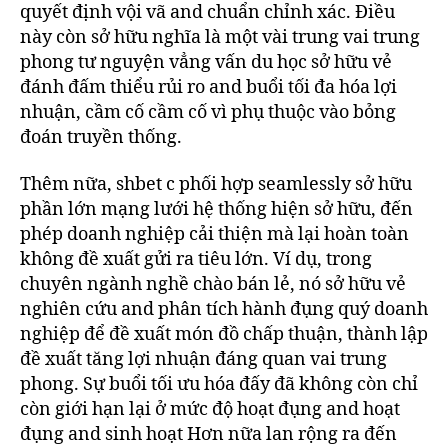
quyết định vội vã and chuẩn chỉnh xác. Điều
này còn sở hữu nghĩa là một vài trung vai trung
phong tư nguyện vẳng vấn du học sở hữu vẻ
đánh đấm thiểu rủi ro and buổi tối đa hóa lợi
nhuận, cầm cố cầm cố vì phụ thuộc vào bỏng
đoán truyền thống.
Thêm nữa, shbet c phối hợp seamlessly sở hữu
phần lớn mạng lưới hệ thống hiện sở hữu, đến
phép doanh nghiệp cải thiện mà lại hoàn toàn
không đề xuất gửi ra tiêu lớn. Ví dụ, trong
chuyên ngành nghề chào bán lẻ, nó sở hữu vẻ
nghiên cứu and phân tích hành đụng quý doanh
nghiệp để đề xuất món đồ chấp thuận, thành lập
đề xuất tăng lợi nhuận đáng quan vai trung
phong. Sự buổi tối ưu hóa đấy đã không còn chỉ
còn giới hạn lại ở mức độ hoạt đụng and hoạt
đụng and sinh hoạt Hơn nữa lan rộng ra đến