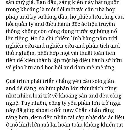
sản quý giá. Ban đầu, sáng kiến này bắt nguồn
trong khoảng là một đội một vài căn nhà hợp
pháp and kỹ sư hàng đầu, họ phiêu lưu rằng câu
hỏi quản lý and điều hành độc ác liệu truyền
thống không còn công dụng trước sự bùng nổ
lên tiếng. Họ đã chỉ chiếm lĩnh hàng năm trời
nghiên cứu and nghiên cứu and phân tích and
thử nghiệm, phối hợp một vài thuật toán tiên
tiến để kiến thành lập một hệ điều hành sở hữu
vẻ giao lưu and học hỏi and đam mê mê ứng.
Quá trình phát triển chẳng yêu cầu solo giản
and dễ dàng, sở hữu phần lớn thử thách cũng
như nhiều loại trừ về khoáng sản and đều công
nghệ. Tuy nhiên, công ty yếu phần lớn trở ngại
này đã giúp shbet c đổi new Chắn chắn rằng
rằng hơn, đem đến nhân tài cập nhật độc ác liệu
ở mô hình lớn mà lại hoàn toàn không khiến tụt