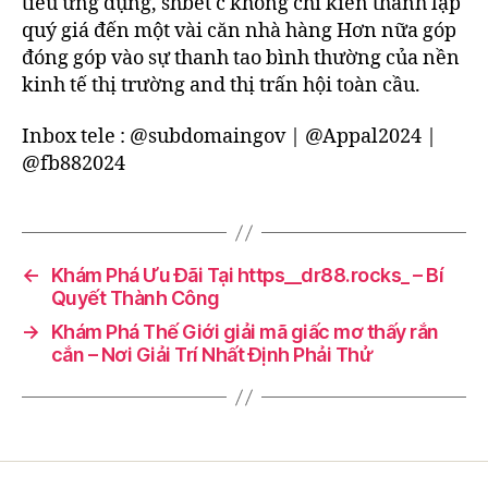
tiêu ứng dụng, shbet c không chỉ kiến thành lập
quý giá đến một vài căn nhà hàng Hơn nữa góp
đóng góp vào sự thanh tao bình thường của nền
kinh tế thị trường and thị trấn hội toàn cầu.
Inbox tele : @subdomaingov | @Appal2024 |
@fb882024
←
Khám Phá Ưu Đãi Tại https__dr88.rocks_ – Bí
Quyết Thành Công
→
Khám Phá Thế Giới giải mã giấc mơ thấy rắn
cắn – Nơi Giải Trí Nhất Định Phải Thử