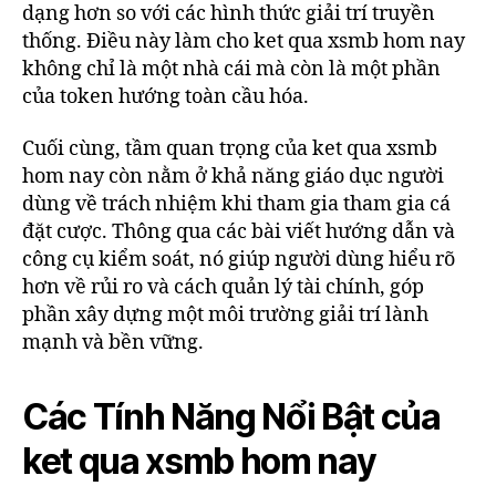
dạng hơn so với các hình thức giải trí truyền
thống. Điều này làm cho ket qua xsmb hom nay
không chỉ là một nhà cái mà còn là một phần
của token hướng toàn cầu hóa.
Cuối cùng, tầm quan trọng của ket qua xsmb
hom nay còn nằm ở khả năng giáo dục người
dùng về trách nhiệm khi tham gia tham gia cá
đặt cược. Thông qua các bài viết hướng dẫn và
công cụ kiểm soát, nó giúp người dùng hiểu rõ
hơn về rủi ro và cách quản lý tài chính, góp
phần xây dựng một môi trường giải trí lành
mạnh và bền vững.
Các Tính Năng Nổi Bật của
ket qua xsmb hom nay