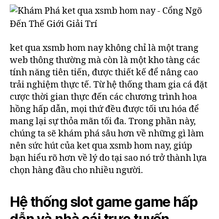
ket qua xsmb hom nay không chỉ là một trang
web thông thường mà còn là một kho tàng các
tính năng tiên tiến, được thiết kế để nâng cao
trải nghiệm thực tế. Từ hệ thống tham gia cá đặt
cược thời gian thực đến các chương trình hoa
hồng hấp dẫn, mọi thứ đều được tối ưu hóa để
mang lại sự thỏa mãn tối đa. Trong phần này,
chúng ta sẽ khám phá sâu hơn về những gì làm
nên sức hút của ket qua xsmb hom nay, giúp
bạn hiểu rõ hơn về lý do tại sao nó trở thành lựa
chọn hàng đầu cho nhiều người.
Hệ thống slot game game hấp
dẫn và nhà cái trực tuyến