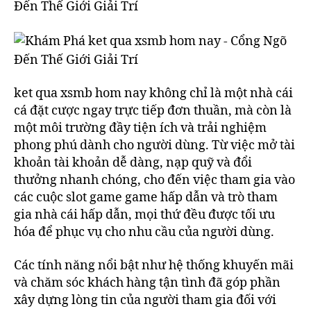
ket qua xsmb hom nay không chỉ là một nhà cái
cá đặt cược ngay trực tiếp đơn thuần, mà còn là
một môi trường đầy tiện ích và trải nghiệm
phong phú dành cho người dùng. Từ việc mở tài
khoản tài khoản dễ dàng, nạp quỹ và đổi
thưởng nhanh chóng, cho đến việc tham gia vào
các cuộc slot game game hấp dẫn và trò tham
gia nhà cái hấp dẫn, mọi thứ đều được tối ưu
hóa để phục vụ cho nhu cầu của người dùng.
Các tính năng nổi bật như hệ thống khuyến mãi
và chăm sóc khách hàng tận tình đã góp phần
xây dựng lòng tin của người tham gia đối với