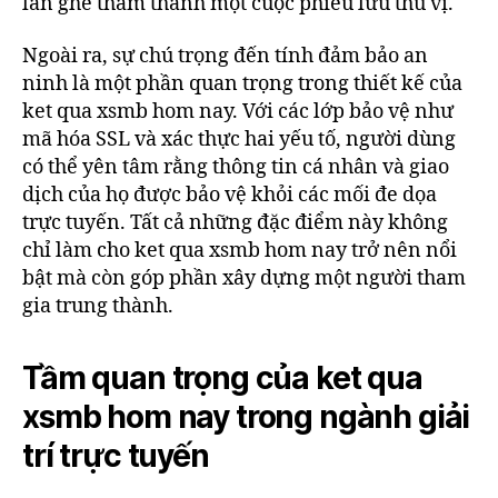
lần ghé thăm thành một cuộc phiêu lưu thú vị.
Ngoài ra, sự chú trọng đến tính đảm bảo an
ninh là một phần quan trọng trong thiết kế của
ket qua xsmb hom nay. Với các lớp bảo vệ như
mã hóa SSL và xác thực hai yếu tố, người dùng
có thể yên tâm rằng thông tin cá nhân và giao
dịch của họ được bảo vệ khỏi các mối đe dọa
trực tuyến. Tất cả những đặc điểm này không
chỉ làm cho ket qua xsmb hom nay trở nên nổi
bật mà còn góp phần xây dựng một người tham
gia trung thành.
Tầm quan trọng của ket qua
xsmb hom nay trong ngành giải
trí trực tuyến