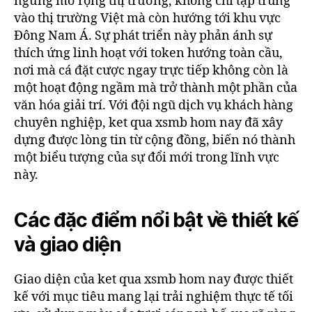
ngừng mở rộng thị trường, không chỉ tập trung
vào thị trường Việt mà còn hướng tới khu vực
Đông Nam Á. Sự phát triển này phản ánh sự
thích ứng linh hoạt với token hướng toàn cầu,
nơi mà cá đặt cược ngay trực tiếp không còn là
một hoạt động ngầm mà trở thành một phần của
văn hóa giải trí. Với đội ngũ dịch vụ khách hàng
chuyên nghiệp, ket qua xsmb hom nay đã xây
dựng được lòng tin từ cộng đồng, biến nó thành
một biểu tượng của sự đổi mới trong lĩnh vực
này.
Các đặc điểm nổi bật về thiết kế
và giao diện
Giao diện của ket qua xsmb hom nay được thiết
kế với mục tiêu mang lại trải nghiệm thực tế tối