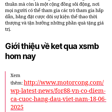
thuần mà còn là một cộng đồng sôi động, nơi
mọi người có thể tham gia các trò tham gia hấp
dẫn, bằng đặt cược dõi sự kiện thể thao thời
thượng và tận hưởng những phần quà tặng giá
trị.
Giới thiệu về ket qua xsmb
hom nay
Xem
http://www.motorcong.com/
thêm:
wp-latest-news/for88-vn-co-diem-
ca-cuoc-hang-dau-viet-nam-18-06-
2025