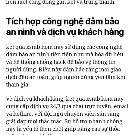
nên một cộng đồng gắn kết và trung thành.
Tích hợp công nghệ đảm bảo
an ninh và dịch vụ khách hàng
ket qua xsmb hom nay sử dụng các công nghệ
đảm bảo an ninh tiên tiến như mã hóa dữ liệu
và hệ thống chống hack để bảo vệ thông tin
người dùng. Điều này đảm bảo rằng mọi giao
dịch đều an toàn, giúp người dùng yên tâm khi
tham gia.
Về dịch vụ khách hàng, ket qua xsmb hom nay
cung cấp dịch vụ 24/7 qua chat trực tuyến, email
và hotline, với đội ngũ chuyên viên sẵn sàng
giải đáp mọi thắc mắc. Sự hỗ trợ nhanh chóng
này là yếu tố then chốt giúp nâng cao sự thỏa