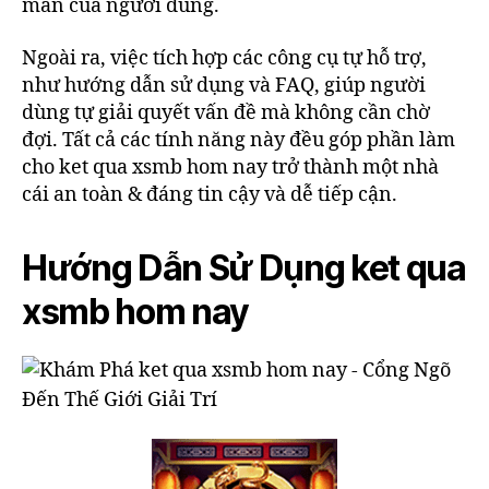
mãn của người dùng.
Ngoài ra, việc tích hợp các công cụ tự hỗ trợ,
như hướng dẫn sử dụng và FAQ, giúp người
dùng tự giải quyết vấn đề mà không cần chờ
đợi. Tất cả các tính năng này đều góp phần làm
cho ket qua xsmb hom nay trở thành một nhà
cái an toàn & đáng tin cậy và dễ tiếp cận.
Hướng Dẫn Sử Dụng ket qua
xsmb hom nay