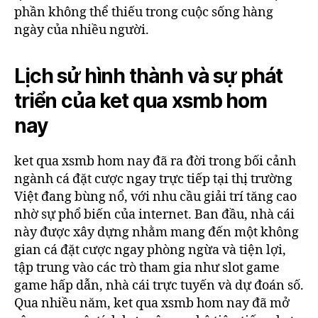
phần không thể thiếu trong cuộc sống hàng
ngày của nhiều người.
Lịch sử hình thành và sự phát
triển của ket qua xsmb hom
nay
ket qua xsmb hom nay đã ra đời trong bối cảnh
ngành cá đặt cược ngay trực tiếp tại thị trường
Việt đang bùng nổ, với nhu cầu giải trí tăng cao
nhờ sự phổ biến của internet. Ban đầu, nhà cái
này được xây dựng nhằm mang đến một không
gian cá đặt cược ngay phòng ngừa và tiện lợi,
tập trung vào các trò tham gia như slot game
game hấp dẫn, nhà cái trực tuyến và dự đoán số.
Qua nhiều năm, ket qua xsmb hom nay đã mở