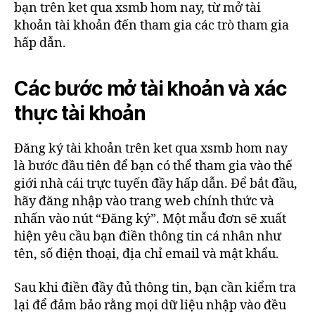
bạn trên ket qua xsmb hom nay, từ mở tài
khoản tài khoản đến tham gia các trò tham gia
hấp dẫn.
Các bước mở tài khoản và xác
thực tài khoản
Đăng ký tài khoản trên ket qua xsmb hom nay
là bước đầu tiên để bạn có thể tham gia vào thế
giới nhà cái trực tuyến đầy hấp dẫn. Để bắt đầu,
hãy đăng nhập vào trang web chính thức và
nhấn vào nút “Đăng ký”. Một mẫu đơn sẽ xuất
hiện yêu cầu bạn điền thông tin cá nhân như
tên, số điện thoại, địa chỉ email và mật khẩu.
Sau khi điền đầy đủ thông tin, bạn cần kiểm tra
lại để đảm bảo rằng mọi dữ liệu nhập vào đều