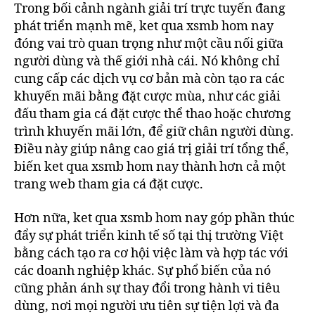
Trong bối cảnh ngành giải trí trực tuyến đang
phát triển mạnh mẽ, ket qua xsmb hom nay
đóng vai trò quan trọng như một cầu nối giữa
người dùng và thế giới nhà cái. Nó không chỉ
cung cấp các dịch vụ cơ bản mà còn tạo ra các
khuyến mãi bằng đặt cược mùa, như các giải
đấu tham gia cá đặt cược thể thao hoặc chương
trình khuyến mãi lớn, để giữ chân người dùng.
Điều này giúp nâng cao giá trị giải trí tổng thể,
biến ket qua xsmb hom nay thành hơn cả một
trang web tham gia cá đặt cược.
Hơn nữa, ket qua xsmb hom nay góp phần thúc
đẩy sự phát triển kinh tế số tại thị trường Việt
bằng cách tạo ra cơ hội việc làm và hợp tác với
các doanh nghiệp khác. Sự phổ biến của nó
cũng phản ánh sự thay đổi trong hành vi tiêu
dùng, nơi mọi người ưu tiên sự tiện lợi và đa