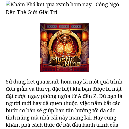
Sử dụng ket qua xsmb hom nay là một quá trình
đơn giản và thú vị, đặc biệt khi bạn được bí mật
đặt cược ngay phòng ngừa từ A đến Z. Dù bạn là
người mới hay đã quen thuộc, việc nắm bắt các
bước cơ bản sẽ giúp bạn tận hưởng tối đa các
tính năng mà nhà cái này mang lại. Hãy cùng
khám phá cách thức để bắt đầu hành trình của