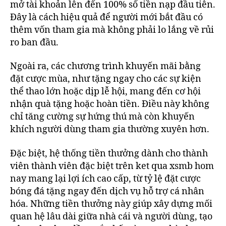
mở tài khoản lên đến 100% số tiền nạp đầu tiên.
Đây là cách hiệu quả để người mới bắt đầu có
thêm vốn tham gia mà không phải lo lắng về rủi
ro ban đầu.
Ngoài ra, các chương trình khuyến mãi bằng
đặt cược mùa, như tặng ngay cho các sự kiện
thể thao lớn hoặc dịp lễ hội, mang đến cơ hội
nhận quà tặng hoặc hoàn tiền. Điều này không
chỉ tăng cường sự hứng thú mà còn khuyến
khích người dùng tham gia thường xuyên hơn.
Đặc biệt, hệ thống tiền thưởng dành cho thành
viên thành viên đặc biệt trên ket qua xsmb hom
nay mang lại lợi ích cao cấp, từ tỷ lệ đặt cược
bóng đá tặng ngay đến dịch vụ hỗ trợ cá nhân
hóa. Những tiền thưởng này giúp xây dựng mối
quan hệ lâu dài giữa nhà cái và người dùng, tạo