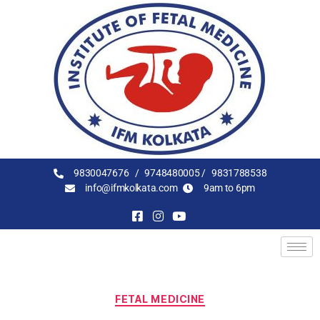
9830047676 /
9748480005 /
9831788538
info@ifmkolkata.com
9am to 6pm
FETAL MEDICINE