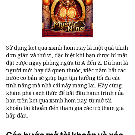
Sử dụng ket qua xsmb hom nay là một quá trình
đơn giản và thú vị, đặc biệt khi bạn được bí mật
đặt cược ngay phòng ngừa từ A đến Z. Dù bạn là
người mới hay đã quen thuộc, việc nắm bắt các
bước cơ bản sẽ giúp bạn tận hưởng tối đa các
tính năng mà nhà cái này mang lại. Hãy cùng
khám phá cách thức để bắt đầu hành trình của
bạn trên ket qua xsmb hom nay, từ mở tài
khoản tài khoản đến tham gia các trò tham gia
hấp dẫn.