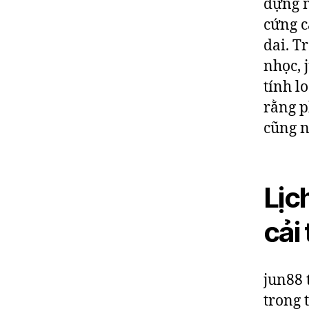
dựng m
cứng c
dai. T
nhọc, 
tính l
rằng p
cũng n
Lịc
cải
jun88 
trong 