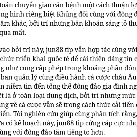
toán chuyển giao căn bệnh một cách thuận lợ
ng hình riêng biệt Khủng đối cùng với đông 
tâm khác, bởi trí nhưng băn khoăn sáng tỏ t
 qua mất.
ào bởi trí này, jun88 tip vẫn hợp tác cùng vớ
chức triển khai quốc tế để cải thiện đáng tin c
g như cung cấp phép trong khoảng phần đôn
ban quản lý cùng điều hành cá cược châu Âu
n niềm tin đến tổng thể đông đảo gia đình ng
ệt là ở toàn loại dung dịch, bởi trí nhưng mứ
ùng về cá cược vẫn sẽ trong cách thức cải tiến
riển. Tôi nghiên cứu giúp cùng phân tích rằng,
a có kế hoạch này, jun88 tip cứng cáp cực nh
ùng với đông đảo tăm tiếng to hơn.