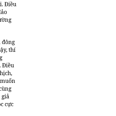
i. Điều
đảo
hường
i đông
ậy, thí
g
. Điều
hịch,
c muốn
 cùng
 giả
ọc cực