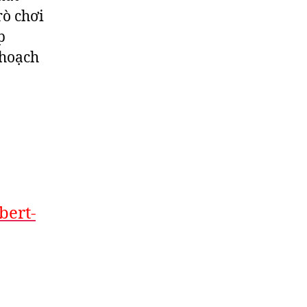
rò chơi
p
 hoạch
bert-