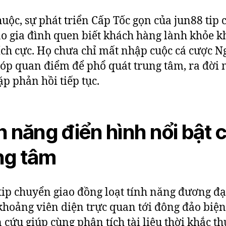
huộc, sự phát triển Cấp Tốc gọn của jun88 tip 
o gia đình quen biết khách hàng lành khỏe 
ích cực. Họ chưa chỉ mất nhập cuộc cá cược N
óp quan điểm để phổ quát trung tâm, ra đời 
ặp phản hồi tiếp tục.
h năng điển hình nổi bật 
ng tâm
tip chuyển giao đồng loạt tính năng đương đạ
khoảng viên diện trực quan tới đông đảo biệ
 cứu giúp cùng phân tích tài liệu thời khắc th