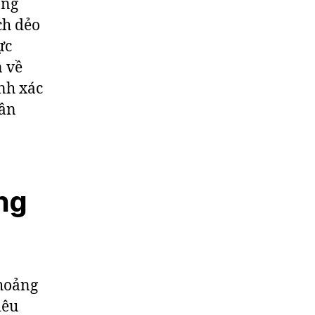
àng
ch dẻo
ực
n về
ỉnh xác
gần
ùng
khoảng
iêu