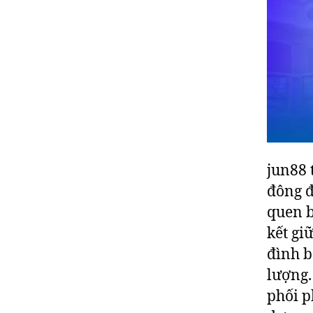
jun88 
đông đ
quen b
kết gi
đình b
lượng.
phối p