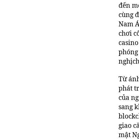
đến mộ
cùng đ
Nam Á.
chơi c
casino
phóng 
nghịch
Từ ánh
phát t
của ng
sang k
blockc
giao c
mật Ng