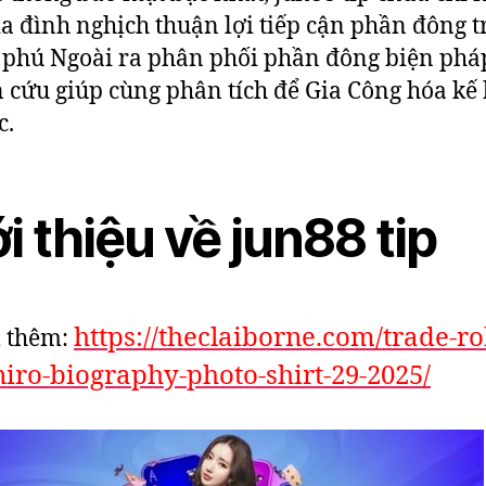
ia đình nghịch thuận lợi tiếp cận phần đông t
phú Ngoài ra phân phối phần đông biện phá
 cứu giúp cùng phân tích để Gia Công hóa kế
c.
i thiệu về jun88 tip
https://theclaiborne.com/trade-ro
 thêm:
niro-biography-photo-shirt-29-2025/