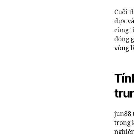
Cuối t
dựa và
cùng t
đóng g
vòng l
Tín
tru
jun88 
trong 
nghiên