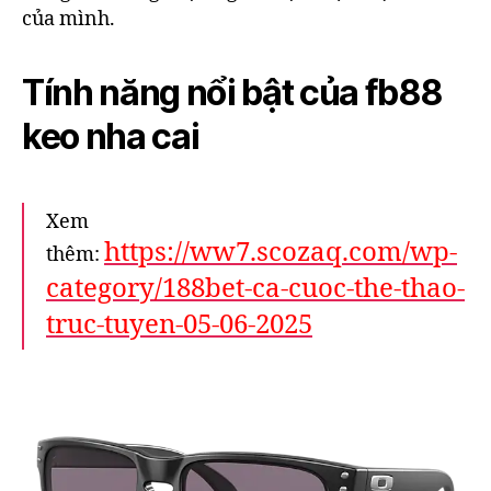
của mình.
Tính năng nổi bật của fb88
keo nha cai
Xem
https://ww7.scozaq.com/wp-
thêm:
category/188bet-ca-cuoc-the-thao-
truc-tuyen-05-06-2025