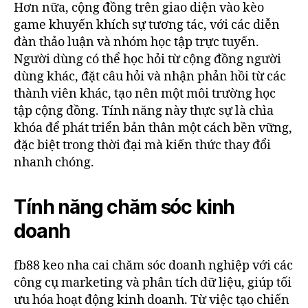
Hơn nữa, cộng đồng trên giao diện vào kèo
game khuyến khích sự tương tác, với các diễn
đàn thảo luận và nhóm học tập trực tuyến.
Người dùng có thể học hỏi từ cộng đồng người
dùng khác, đặt câu hỏi và nhận phản hồi từ các
thành viên khác, tạo nên một môi trường học
tập cộng đồng. Tính năng này thực sự là chìa
khóa để phát triển bản thân một cách bền vững,
đặc biệt trong thời đại mà kiến thức thay đổi
nhanh chóng.
Tính năng chăm sóc kinh
doanh
fb88 keo nha cai chăm sóc doanh nghiệp với các
công cụ marketing và phân tích dữ liệu, giúp tối
ưu hóa hoạt động kinh doanh. Từ việc tạo chiến