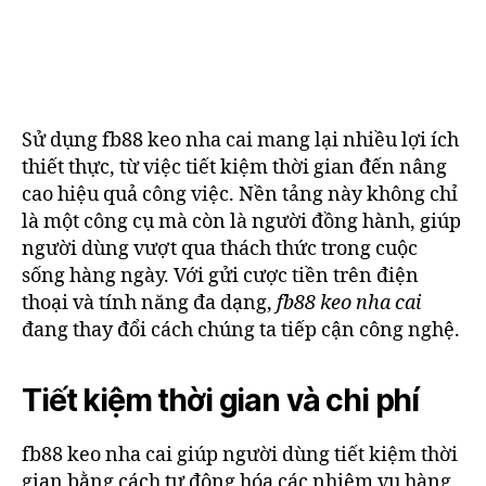
Sử dụng fb88 keo nha cai mang lại nhiều lợi ích
thiết thực, từ việc tiết kiệm thời gian đến nâng
cao hiệu quả công việc. Nền tảng này không chỉ
là một công cụ mà còn là người đồng hành, giúp
người dùng vượt qua thách thức trong cuộc
sống hàng ngày. Với gửi cược tiền trên điện
thoại và tính năng đa dạng,
fb88 keo nha cai
đang thay đổi cách chúng ta tiếp cận công nghệ.
Tiết kiệm thời gian và chi phí
fb88 keo nha cai giúp người dùng tiết kiệm thời
gian bằng cách tự động hóa các nhiệm vụ hàng