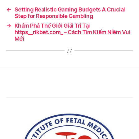
←
Setting Realistic Gaming Budgets A Crucial
Step for Responsible Gambling
→
Khám Phá Thế Giới Giải Trí Tại
https__rikbet.com_ – Cách Tìm Kiếm Niềm Vui
Mới