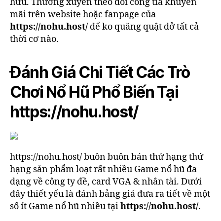
hữu. Thường xuyên theo dõi công tía khuyến
mãi trên website hoặc fanpage của
https://nohu.host/
để ko quăng quật dở tất cả
thời cơ nào.
Đánh Giá Chi Tiết Các Trò
Chơi Nổ Hũ Phổ Biến Tại
https://nohu.host/
https://nohu.host/ buôn buôn bán thứ hạng thứ
hạng sản phẩm loạt rất nhiều Game nổ hũ đa
dạng về công ty đề, card VGA & nhân tài. Dưới
đây thiết yếu là đánh bảng giá đưa ra tiết về một
số ít Game nổ hũ nhiều tại
https://nohu.host/
.