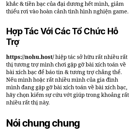
khắc & tiền bạc của đại dương hết mình, giảm
thiểu rơi vào hoàn cảnh tình hình nghiện game.
Hợp Tác Với Các Tổ Chức Hỗ
Trợ
https://nohu.host/
hiệp tác sở hữu rất nhiều rất
thị tương trợ mình chơi gặp gỡ bài xích toán về
bài xích bạc để báo tin & tương trợ chẳng thể.
Nếu mình hoặc rất nhiều mình của gia đình
mình đang gặp gỡ bài xích toán về bài xích bạc,
hãy chọn kiếm sự cứu vớt giúp trong khoảng rất
nhiều rất thị này.
Nói chung chung