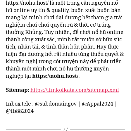
https://nohu.host/ là một trong căn nguyên nổ
hũ online uy tín & quality, buôn xuất buôn bán
mang lại mình chơi đại dương hết tham gia trải
nghiệm chơi chơi quyến rũ & thời cơ trúng
thưởng Khủng. Tuy nhiên, để chơi nổ hũ online
thành công xuất sắc, mình rất muốn sở hữu súc
tích, nhân tài, & tinh thần bổn phận. Hãy thực
hiện đại dương hết rất nhiều túng thiếu quyết &
khuyến nghị trong cốt truyện này để phát triển
thành một mình chơi nổ hũ thường xuyên
nghiệp tại
https://nohu.host/
.
Sitemap:
https://ifmkolkata.com/sitemap.xml
Inbox tele : @subdomaingov | @Appal2024 |
@fb882024