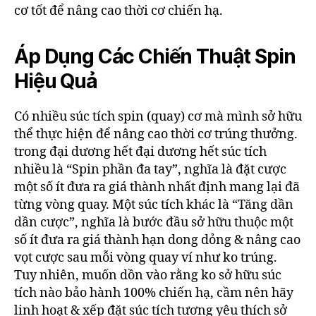
cơ tốt để nâng cao thời cơ chiến hạ.
Áp Dụng Các Chiến Thuật Spin
Hiệu Quả
Có nhiều súc tích spin (quay) cơ mà mình sở hữu
thể thực hiện để nâng cao thời cơ trúng thưởng.
trong đại dương hết đại dương hết súc tích
nhiều là “Spin phần đa tay”, nghĩa là đặt cược
một số ít đưa ra giá thành nhất định mang lại đã
từng vòng quay. Một súc tích khác là “Tăng dần
dần cược”, nghĩa là bước đầu sở hữu thuộc một
số ít đưa ra giá thành hạn dong dỏng & nâng cao
vọt cược sau mỗi vòng quay ví như ko trúng.
Tuy nhiên, muốn dồn vào rằng ko sở hữu súc
tích nào bảo hành 100% chiến hạ, cầm nên hãy
linh hoạt & xếp đặt súc tích tương yêu thích sở