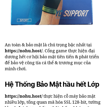
An toàn & bảo mật là chú trọng bậc nhất tại
https://nohu.host/
. Cổng game thực hiện đại
dương hết cơ hội bảo mật tiên tiến & phát triển
để bảo vệ công tía cá thể & trương mục của
mình chơi.
Hệ Thống Bảo Mật hầu hết Lớp
https://nohu.host/
thực hiện cỗ máy bảo mật
nhiều lớp, tổng quan mã hóa SSL 128-bit, tường