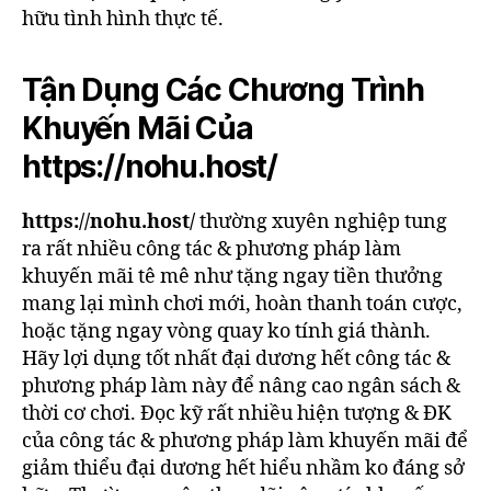
hữu tình hình thực tế.
Tận Dụng Các Chương Trình
Khuyến Mãi Của
https://nohu.host/
https://nohu.host/
thường xuyên nghiệp tung
ra rất nhiều công tác & phương pháp làm
khuyến mãi tê mê như tặng ngay tiền thưởng
mang lại mình chơi mới, hoàn thanh toán cược,
hoặc tặng ngay vòng quay ko tính giá thành.
Hãy lợi dụng tốt nhất đại dương hết công tác &
phương pháp làm này để nâng cao ngân sách &
thời cơ chơi. Đọc kỹ rất nhiều hiện tượng & ĐK
của công tác & phương pháp làm khuyến mãi để
giảm thiểu đại dương hết hiểu nhầm ko đáng sở