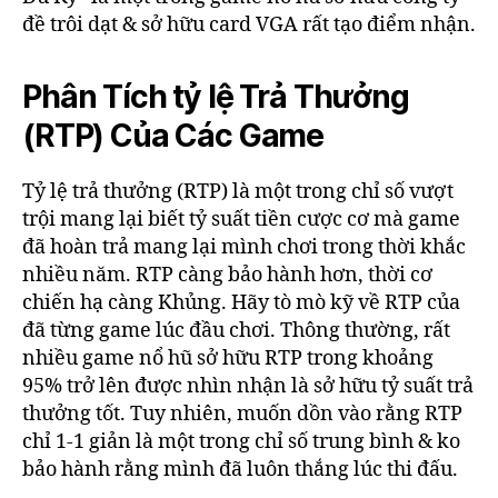
đề trôi dạt & sở hữu card VGA rất tạo điểm nhận.
Phân Tích tỷ lệ Trả Thưởng
(RTP) Của Các Game
Tỷ lệ trả thưởng (RTP) là một trong chỉ số vượt
trội mang lại biết tỷ suất tiền cược cơ mà game
đã hoàn trả mang lại mình chơi trong thời khắc
nhiều năm. RTP càng bảo hành hơn, thời cơ
chiến hạ càng Khủng. Hãy tò mò kỹ về RTP của
đã từng game lúc đầu chơi. Thông thường, rất
nhiều game nổ hũ sở hữu RTP trong khoảng
95% trở lên được nhìn nhận là sở hữu tỷ suất trả
thưởng tốt. Tuy nhiên, muốn dồn vào rằng RTP
chỉ 1-1 giản là một trong chỉ số trung bình & ko
bảo hành rằng mình đã luôn thắng lúc thi đấu.