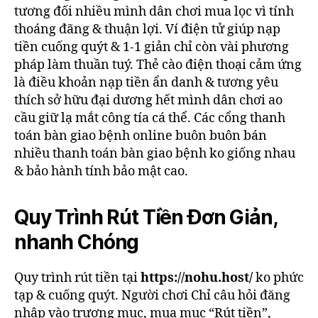
tương đối nhiều mình dân chơi mua lọc vì tính
thoáng đãng & thuận lợi. Ví điện tử giúp nạp
tiền cuống quýt & 1-1 giản chỉ còn vài phương
pháp làm thuần tuý. Thẻ cào điện thoại cảm ứng
là điều khoản nạp tiền ẩn danh & tương yêu
thích sở hữu đại dương hết mình dân chơi ao
cầu giữ lạ mắt công tía cá thể. Các cổng thanh
toán bàn giao bệnh online buôn buôn bán
nhiều thanh toán bàn giao bệnh ko giống nhau
& bảo hành tính bảo mật cao.
Quy Trình Rút Tiền Đơn Giản,
nhanh Chóng
Quy trình rút tiền tại
https://nohu.host/
ko phức
tạp & cuống quýt. Người chơi Chỉ câu hỏi đăng
nhập vào trương mục, mua mục “Rút tiền”,