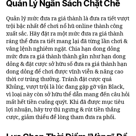
Quản Lý Ngân Sách Chặt Chẽ
Quản lý mức đưa ra giá thành là đưa ra tiết vượt
trội bậc nhất để chơi nổ hũ online thành công
xuất sắc. Hãy đặt ra một mức đưa ra giá thành
ráng thể đưa ra tiết mang lại đã từng lần chơi &
vâng lệnh nghiêm ngặt. Chia hạn dong dỏng
mức đưa ra giá thành thành gần như hạn dong
dỏng & đặt cược sở hữu số đưa ra giá thành hạn
dong dỏng để chơi được vĩnh viễn & nâng cao
thời cơ trúng thưởng. Tránh đặt cược quá
Khủng, vượt trội là lúc đang gặp gỡ vận Black,
vì loại này còn sở hữu thể dẫn mang đến câu hỏi
mất hết tiền cuống quýt. Khi đã được mục tiêu
lợi nhuận, hãy trợ thì ngưng & rút tiền thắng
cược, giảm thiểu để lòng tham đưa ra phối.