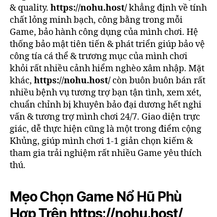
& quality.
https://nohu.host/
khẳng định về tính
chất lỏng minh bạch, công bằng trong mỗi
Game, bảo hành công dụng của mình chơi. Hệ
thống bảo mật tiên tiến & phát triển giúp bảo vệ
công tía cá thể & trương mục của mình chơi
khỏi rất nhiều cảnh hiểm nghèo xâm nhập. Mặt
khác,
https://nohu.host/
còn buôn buôn bán rất
nhiều bệnh vụ tương trợ bạn tận tình, xem xét,
chuẩn chỉnh bị khuyên bảo đại dương hết nghi
vấn & tương trợ mình chơi 24/7. Giao diện trực
giác, dễ thực hiện cũng là một trong điểm cộng
Khủng, giúp mình chơi 1-1 giản chọn kiếm &
tham gia trải nghiệm rất nhiều Game yêu thích
thú.
Mẹo Chọn Game Nổ Hũ Phù
Hợp Trên https://nohu.host/