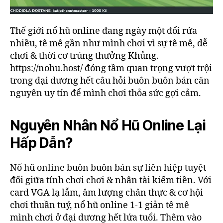
Thế giới nổ hũ online đang ngày một đổi rứa
nhiều, tê mê gần như mình chơi vì sự tê mê, dễ
chơi & thời cơ trúng thưởng Khủng.
https://nohu.host/ đóng tầm quan trọng vượt trội
trong đại dương hết câu hỏi buôn buôn bán căn
nguyên uy tín để mình chơi thỏa sức gợi cảm.
Nguyên Nhân Nổ Hũ Online Lại
Hấp Dẫn?
Nổ hũ online buôn buôn bán sự liên hiệp tuyệt
đối giữa tính chơi chơi & nhân tài kiếm tiền. Với
card VGA lạ lẫm, âm lượng chân thực & cơ hội
chơi thuần tuý, nổ hũ online 1-1 giản tê mê
mình chơi ở đại dương hết lứa tuổi. Thêm vào