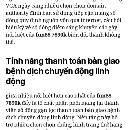
VGA ngày càng nhiều chọn chọn domain
authority đình bạn sử dụng tiếp cận mang số
đông quy định nguồn vốn qua internet, câu hỏi
hiểu kỹ về số đông điểm sáng khuyến cáo gây
nổi biệt của
fun88 7890k
biến đổi thành không
thể.
Tính năng thanh toán bàn giao
bệnh dịch chuyển động linh
động
giữa nhiều nổi biệt hơn cao nhất của
fun88
7890k
đấy là tố chất phân phối mang lại thành
viên số đông gạn lọc thanh toán bàn giao bệnh
dịch chuyển động linh động. Nền tảng này hỗ
trợ nhiều chọn chọn chủng hình trạng thứ hạng