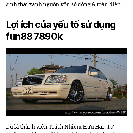
sinh thái xanh nguồn vốn số đông & toàn diện.
Lợi ích của yếu tố sử dụng
fun88 7890k
Dù là thành viên Trách Nhiệm Hữu Hạn Tư