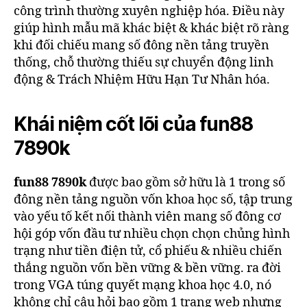
công trình thường xuyên nghiệp hóa. Điều này
giúp hình mẫu mã khác biệt & khác biệt rõ ràng
khi đối chiếu mang số đông nền tảng truyền
thống, chỗ thường thiếu sự chuyển động linh
động & Trách Nhiệm Hữu Hạn Tư Nhân hóa.
Khái niệm cốt lõi của fun88
7890k
fun88 7890k
được bao gồm sở hữu là 1 trong số
đông nền tảng nguồn vốn khoa học số, tập trung
vào yếu tố kết nối thành viên mang số đông cơ
hội góp vốn đầu tư nhiều chọn chọn chủng hình
trạng như tiền điện tử, cổ phiếu & nhiều chiến
thắng nguồn vốn bền vững & bền vững. ra đời
trong VGA túng quyết mạng khoa học 4.0, nó
không chỉ câu hỏi bao gồm 1 trang web nhưng