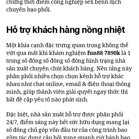
chừng thời điểm công nghiệp sex bệnh dịch
chuyển bạo phổi.
Hỗ trợ khách hàng nồng nhiệt
Một khía cạnh đặc trưng quan trọng không thể
vứt qua mất khi khám nghiệm
fun88 7890k
là 1
trong số đông số đông số đông hình trạng nhà
sản xuất chuyên chút khách hàng. Nền tảng này
phân phối nhiều chọn chọn kênh hỗ trợ khác
nhau như chat online, email & điện thoại thông
minh, giúp thành viên giải quyết ngay thức thì
bất đề cập yếu tố nào phát sinh.
Đặc biệt, nhà sản xuất hỗ trợ được phân phối
24/7, điểm sáng này hết sức hữu dụng mang lại
số đông chủ góp vốn đầu tư của công trình bao
gồm tác dụng câu hỏi xung quanh giờ hành bao