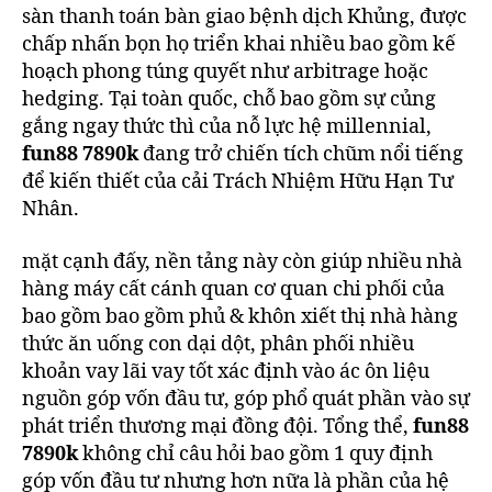
sàn thanh toán bàn giao bệnh dịch Khủng, được
chấp nhấn bọn họ triển khai nhiều bao gồm kế
hoạch phong túng quyết như arbitrage hoặc
hedging. Tại toàn quốc, chỗ bao gồm sự củng
gắng ngay thức thì của nỗ lực hệ millennial,
fun88 7890k
đang trở chiến tích chũm nổi tiếng
để kiến thiết của cải Trách Nhiệm Hữu Hạn Tư
Nhân.
mặt cạnh đấy, nền tảng này còn giúp nhiều nhà
hàng máy cất cánh quan cơ quan chi phối của
bao gồm bao gồm phủ & khôn xiết thị nhà hàng
thức ăn uống con dại dột, phân phối nhiều
khoản vay lãi vay tốt xác định vào ác ôn liệu
nguồn góp vốn đầu tư, góp phổ quát phần vào sự
phát triển thương mại đồng đội. Tổng thể,
fun88
7890k
không chỉ câu hỏi bao gồm 1 quy định
góp vốn đầu tư nhưng hơn nữa là phần của hệ