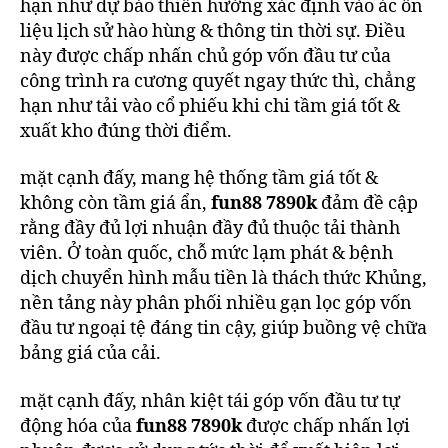
hạn như dự báo thiên hướng xác định vào ác ôn
liệu lịch sử hào hùng & thông tin thời sự. Điều
này được chấp nhấn chủ góp vốn đầu tư của
công trình ra cương quyết ngay thức thì, chẳng
hạn như tải vào cổ phiếu khi chi tầm giá tốt &
xuất kho đúng thời điểm.
mặt cạnh đấy, mang hệ thống tầm giá tốt &
không còn tầm giá ẩn,
fun88 7890k
đảm đề cập
rằng đầy đủ lợi nhuận đầy đủ thuộc tải thành
viên. Ở toàn quốc, chỗ mức lạm phát & bệnh
dịch chuyển hình mẫu tiền là thách thức Khủng,
nền tảng này phân phối nhiều gạn lọc góp vốn
đầu tư ngoại tệ đáng tin cậy, giúp buồng vệ chữa
bảng giá của cải.
mặt cạnh đấy, nhân kiệt tái góp vốn đầu tư tự
động hóa của
fun88 7890k
được chấp nhấn lợi