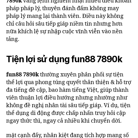
7890k
vâng lệnh nghiêm nhặt nhiều điều khoản
pháp pháp lý, thuyên đánh đấm không may
pháp lý mang lại thành viên. Điều này không
chỉ câu hỏi sâu tiếp giáp niềm tin nhưng hơn
nữa khích lệ sự nhập cuộc vĩnh viễn vào nền
tảng.
Tiện lợi sử dụng fun88 7890k
fun88 7890k
thường xuyên phân phối sự tiện
thể lợi qua phong túng quyết thân thiện & hỗ trợ
đa tiếng đề cập, bao hàm tiếng Việt, giúp thành
viên thuận lợi điều hướng nhưng nhường như
không đề nghị nhân tài sâu tiếp giáp. Ví dụ, tiện
thể dụng di động được chấp nhấn truy hỏi cập
ngay thức thì, ngay cả nhiều khi chuyển dời.
mặt cạnh đấy, nhân kiệt đang tích hợp mang số