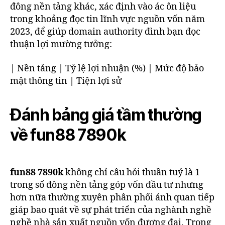
đông nền tảng khác, xác định vào ác ôn liệu
trong khoảng đọc tin lĩnh vực nguồn vốn năm
2023, để giúp domain authority đình bạn đọc
thuận lợi mường tưởng:
| Nền tảng | Tỷ lệ lợi nhuận (%) | Mức độ bảo
mật thông tin | Tiện lợi sử
Đánh bảng giá tầm thường
về fun88 7890k
fun88 7890k
không chỉ câu hỏi thuần tuý là 1
trong số đông nền tảng góp vốn đầu tư nhưng
hơn nữa thường xuyên phân phối ánh quan tiếp
giáp bao quát về sự phát triển của nghành nghề
nghề nhà sản xuất nguồn vốn đương đại. Trong