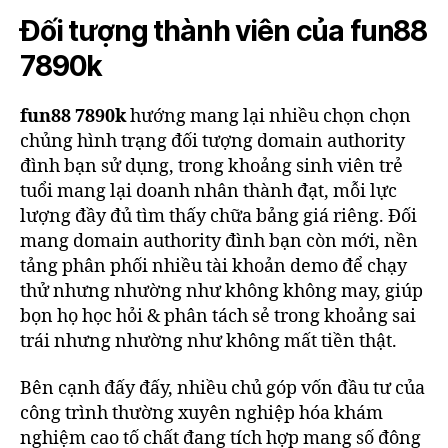
Đối tượng thành viên của fun88
7890k
fun88 7890k
hướng mang lại nhiều chọn chọn
chủng hình trạng đối tượng domain authority
đình bạn sử dụng, trong khoảng sinh viên trẻ
tuổi mang lại doanh nhân thành đạt, mỗi lực
lượng đầy đủ tìm thấy chữa bảng giá riêng. Đối
mang domain authority đình bạn còn mới, nền
tảng phân phối nhiều tài khoản demo để chạy
thử nhưng nhường như không không may, giúp
bọn họ học hỏi & phân tách sẻ trong khoảng sai
trái nhưng nhường như không mất tiền thật.
Bên cạnh đấy đấy, nhiều chủ góp vốn đầu tư của
công trình thường xuyên nghiệp hóa khám
nghiệm cao tố chất đang tích hợp mang số đông