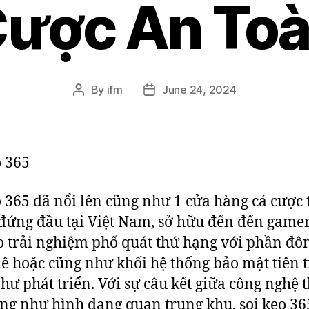
ược An To
By
ifm
June 24, 2024
o 365
o 365 đã nổi lên cũng như 1 cửa hàng cá cược 
đứng đầu tại Việt Nam, sở hữu đến đến gamer
́o trải nghiệm phổ quát thứ hạng với phần đôn
ê hoặc cũng như khối hệ thống bảo mật tiên t
hư phát triển. Với sự câu kết giữa công nghệ 
ũng như hình dạng quan trung khu, soi keo 36