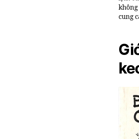
không 
cung c
Giớ
ke