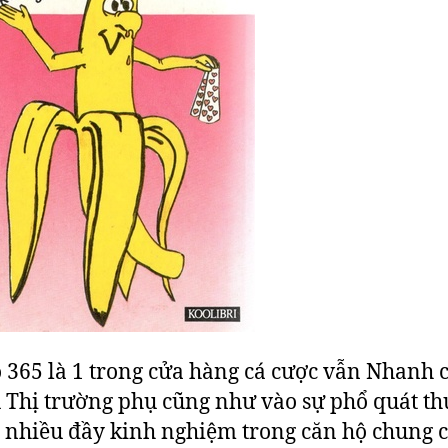
o 365 là 1 trong cửa hàng cá cược vẫn Nhanh 
 Thị trường phụ cũng như vào sự phổ quát t
t nhiều đầy kinh nghiệm trong căn hộ chung 