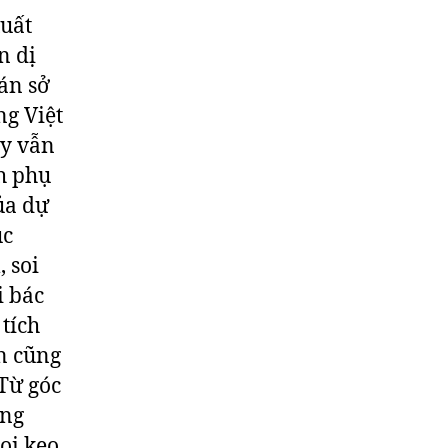
xuất
n dị
oán sở
ng Việt
ày vẫn
h phụ
ủa dự
ục
 soi
i bác
tích
n cũng
Từ góc
ông
oi keo