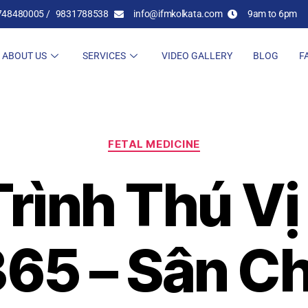
748480005 /
9831788538
info@ifmkolkata.com
9am to 6pm
ABOUT US
SERVICES
VIDEO GALLERY
BLOG
F
FETAL MEDICINE
rình Thú Vị 
365 – Sân Ch