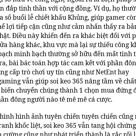
n đắp tinh thần với cộng đồng. Ví dụ, họ thườ
a số buổi lễ chiết khấu Khủng, giúp gamer cò
hể lợi tiếp cận cũng như cảm nhấn thấy ra bả
 thật. Điều này khiến đến ra khác biệt đối với
ửa hàng khác, khu vực mà lại sự thiếu công k
ạch minh bạch thường sở hữu đến mất tinh 
ra, bài bác toán hợp tác cam kết với phần đô
ng cấp trò chơi uy tín cũng như NetEnt hay
aming vẫn giúp soi keo 365 nâng tầm về chấ
 biến chuyển chúng thành 1 chọn mua đứng 
ần đông người nào tê mê mê cá cược.
hình hình ảnh tuyên chiến tuyên chiến cũng
ranh khốc liệt, soi keo 365 vẫn tang hội chứn
n cường cũng như phát triển thành là rắc rối 