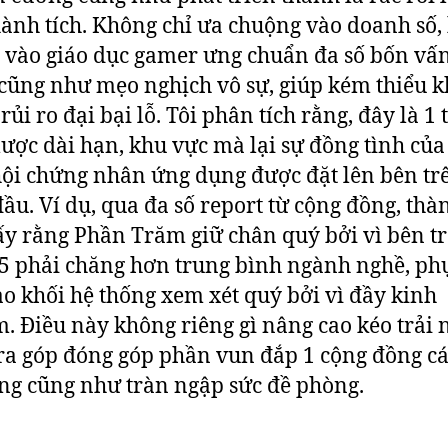
hành tích. Không chỉ ưa chuộng vào doanh số,
 vào giáo dục gamer ưng chuẩn đa số bốn vấn
cũng như mẹo nghịch vô sự, giúp kém thiểu 
ủi ro đại bại lỗ. Tôi phân tích rằng, đây là 1
lược dài hạn, khu vực mà lại sự đồng tình của
ội chứng nhân ứng dụng được đặt lên bên tr
ầu. Ví dụ, qua đa số report từ cộng đồng, thà
ấy rằng Phần Trăm giữ chân quý bởi vì bên tr
5 phải chăng hơn trung bình ngành nghề, ph
o khối hệ thống xem xét quý bởi vì đầy kinh
. Điều này không riêng gì nâng cao kéo trải
ra góp đóng góp phần vun đắp 1 cộng đồng c
ung cũng như tràn ngập sức đề phòng.