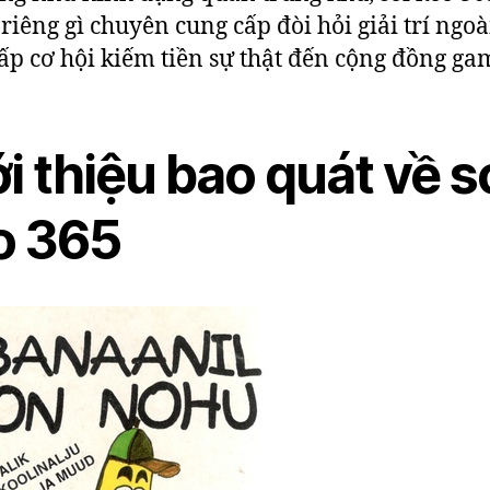
riêng gì chuyên cung cấp đòi hỏi giải trí ngoà
ấp cơ hội kiếm tiền sự thật đến cộng đồng ga
i thiệu bao quát về s
o 365