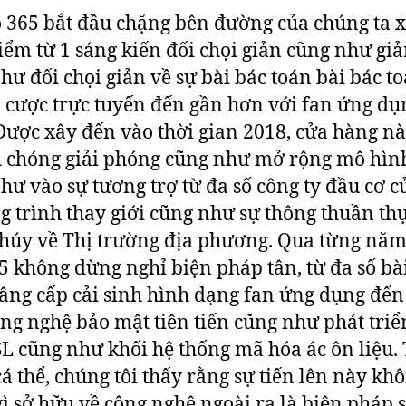
o 365 bắt đầu chặng bên đường của chúng ta 
iểm từ 1 sáng kiến đối chọi giản cũng như giả
hư đối chọi giản về sự bài bác toán bài bác t
 cược trực tuyến đến gần hơn với fan ứng dụ
ược xây đến vào thời gian 2018, cửa hàng n
 chóng giải phóng cũng như mở rộng mô hìn
hư vào sự tương trợ từ đa số công ty đầu cơ c
g trình thay giới cũng như sự thông thuần th
húy về Thị trường địa phương. Qua từng năm,
5 không dừng nghỉ biện pháp tân, từ đa số bà
âng cấp cải sinh hình dạng fan ứng dụng đến 
ng nghệ bảo mật tiên tiến cũng như phát triể
L cũng như khối hệ thống mã hóa ác ôn liệu. 
cá thể, chúng tôi thấy rằng sự tiến lên này kh
gì sở hữu về công nghệ ngoài ra là biện pháp s