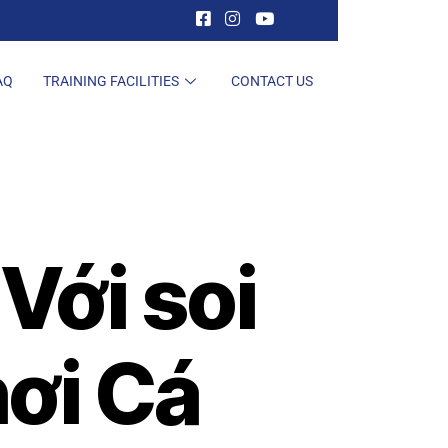
AQ
TRAINING FACILITIES
CONTACT US
Với soi
ơi Cá