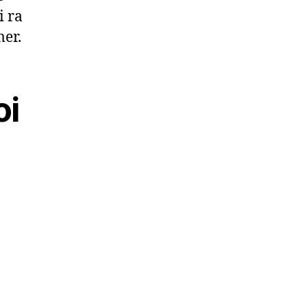
i ra
mer.
oi