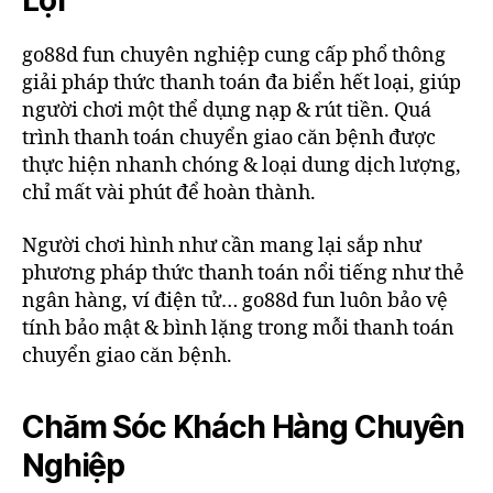
Lợi
go88d fun chuyên nghiệp cung cấp phổ thông
giải pháp thức thanh toán đa biển hết loại, giúp
người chơi một thể dụng nạp & rút tiền. Quá
trình thanh toán chuyển giao căn bệnh được
thực hiện nhanh chóng & loại dung dịch lượng,
chỉ mất vài phút để hoàn thành.
Người chơi hình như cần mang lại sắp như
phương pháp thức thanh toán nổi tiếng như thẻ
ngân hàng, ví điện tử… go88d fun luôn bảo vệ
tính bảo mật & bình lặng trong mỗi thanh toán
chuyển giao căn bệnh.
Chăm Sóc Khách Hàng Chuyên
Nghiệp