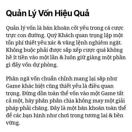
Quản Lý Vốn Hiệu Quả
Quản lý vốn là băn khoăn cốt yếu trong cá cược
trực con đường. Quý Khách quan trọng lập một
tổn phí thiết yếu xác & vâng lệnh nghiêm ngặt.
Không buộc phải được sắp xếp cược quá không
hề ít tiền vào một lần & luôn giữ giàng một phần
gì đấy vốn dự phòng.
Phân ngã vốn chuẩn chỉnh mang lại sắp như
Game khác biệt cũng thiết yếu là điều quan
trọng. Đừng dồn toàn thể vốn vào một Game tất
cả một, hãy phân phân chia không may một giải
pháp phải chăng. Đây là một băn khoăn toàn thể
để các bạn hình như chơi trong tương lai & bền
vững.