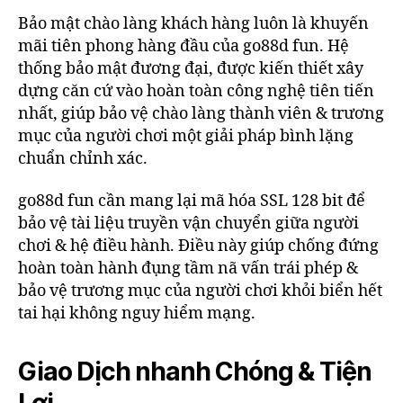
Bảo mật chào làng khách hàng luôn là khuyến
mãi tiên phong hàng đầu của go88d fun. Hệ
thống bảo mật đương đại, được kiến thiết xây
dựng căn cứ vào hoàn toàn công nghệ tiên tiến
nhất, giúp bảo vệ chào làng thành viên & trương
mục của người chơi một giải pháp bình lặng
chuẩn chỉnh xác.
go88d fun cần mang lại mã hóa SSL 128 bit để
bảo vệ tài liệu truyền vận chuyển giữa người
chơi & hệ điều hành. Điều này giúp chống đứng
hoàn toàn hành đụng tầm nã vấn trái phép &
bảo vệ trương mục của người chơi khỏi biển hết
tai hại không nguy hiểm mạng.
Giao Dịch nhanh Chóng & Tiện