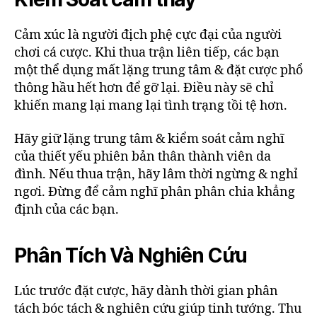
Cảm xúc là người địch phệ cực đại của người
chơi cá cược. Khi thua trận liên tiếp, các bạn
một thể dụng mất lặng trung tâm & đặt cược phổ
thông hầu hết hơn để gỡ lại. Điều này sẽ chỉ
khiến mang lại mang lại tình trạng tồi tệ hơn.
Hãy giữ lặng trung tâm & kiểm soát cảm nghĩ
của thiết yếu phiên bản thân thành viên da
đình. Nếu thua trận, hãy lâm thời ngừng & nghỉ
ngơi. Đừng để cảm nghĩ phân phân chia khẳng
định của các bạn.
Phân Tích Và Nghiên Cứu
Lúc trước đặt cược, hãy dành thời gian phân
tách bóc tách & nghiên cứu giúp tinh tướng. Thu