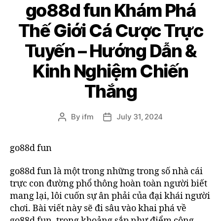
go88d fun Khám Phá
Thế Giới Cá Cược Trực
Tuyến – Hướng Dẫn &
Kinh Nghiệm Chiến
Thắng
By
ifm
July 31, 2024
go88d fun
go88d fun là một trong những trong số nhà cái
trực con đường phổ thông hoàn toàn người biết
mang lại, lôi cuốn sự ân phải của đại khái người
chơi. Bài viết này sẽ đi sâu vào khai phá về
go88d fun, trong khoảng sắp như điểm cộng