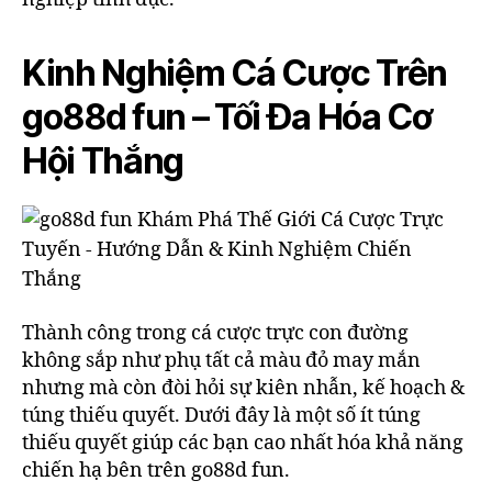
Kinh Nghiệm Cá Cược Trên
go88d fun – Tối Đa Hóa Cơ
Hội Thắng
Thành công trong cá cược trực con đường
không sắp như phụ tất cả màu đỏ may mắn
nhưng mà còn đòi hỏi sự kiên nhẫn, kế hoạch &
túng thiếu quyết. Dưới đây là một số ít túng
thiếu quyết giúp các bạn cao nhất hóa khả năng
chiến hạ bên trên go88d fun.