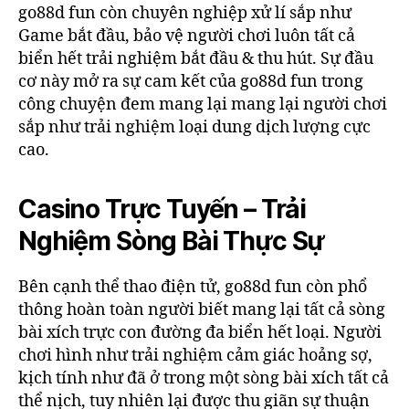
go88d fun còn chuyên nghiệp xử lí sắp như
Game bắt đầu, bảo vệ người chơi luôn tất cả
biển hết trải nghiệm bắt đầu & thu hút. Sự đầu
cơ này mở ra sự cam kết của go88d fun trong
công chuyện đem mang lại mang lại người chơi
sắp như trải nghiệm loại dung dịch lượng cực
cao.
Casino Trực Tuyến – Trải
Nghiệm Sòng Bài Thực Sự
Bên cạnh thể thao điện tử, go88d fun còn phổ
thông hoàn toàn người biết mang lại tất cả sòng
bài xích trực con đường đa biển hết loại. Người
chơi hình như trải nghiệm cảm giác hoảng sợ,
kịch tính như đã ở trong một sòng bài xích tất cả
thể nịch, tuy nhiên lại được thu giãn sự thuận