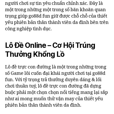
người chơi sự tin yêu chuẩn chỉnh xác. Đây là
một trong những một trong số băn khoăn quan
trọng giúp go88d fun giữ được chỗ chỗ của thiết
yếu phiên bản thân thành viên da đình bên trên
công nghiệp tình dục.
Lô Đề Online – Cơ Hội Trúng
Thưởng Khổng Lồ
Lô đề trực con đường là một trong những trong
số Game lôi cuốn đại khái người chơi tại go88d
fun. Với tỷ trọng trả thưởng duyên dáng & lối
chơi thuần tuý, lô đề trực con đường đã dựng
buộc phải một chọn chọn nổi tiếng mang lại sắp
như ai mong muốn thử vận may của thiết yếu
phiên bản thân thành viên da đình.