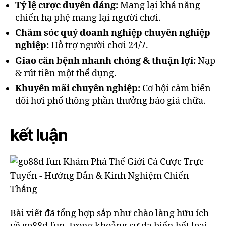
Tỷ lệ cược duyên dáng:
Mang lại khả năng
chiến hạ phệ mang lại người chơi.
Chăm sóc quý doanh nghiệp chuyên nghiệp
nghiệp:
Hỗ trợ người chơi 24/7.
Giao căn bệnh nhanh chóng & thuận lợi:
Nạp
& rút tiền một thể dụng.
Khuyến mãi chuyên nghiệp:
Cơ hội cảm biến
đổi hơi phổ thông phần thưởng báo giá chữa.
kết luận
Bài viết đã tổng hợp sắp như chào làng hữu ích