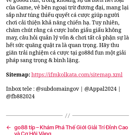
về go88d fun, trong khoảng sự đa biển hết loại
của Game, vẻ bên ngoại trừ đương đại, mang lại
sắp như túng thiếu quyết cá cược giúp người
chơi cải thiện khả năng chiến hạ. Tuy nhiên,
chăm chút rằng cá cược luôn giấu giấu không
may, câu hỏi quản lý vốn & chơi tất cả phận sự là
hết sức quăng quật ra là quan trọng. Hãy thu
giãn trải nghiệm cá cược tại go88d fun một giải
pháp sang trọng & bình lặng.
Sitemap:
https://ifmkolkata.com/sitemap.xml
Inbox tele : @subdomaingov | @Appal2024 |
@fb882024
←
go88 típ – Khám Phá Thế Giới Giải Trí Đỉnh Cao
và Cơ Hội Vàng