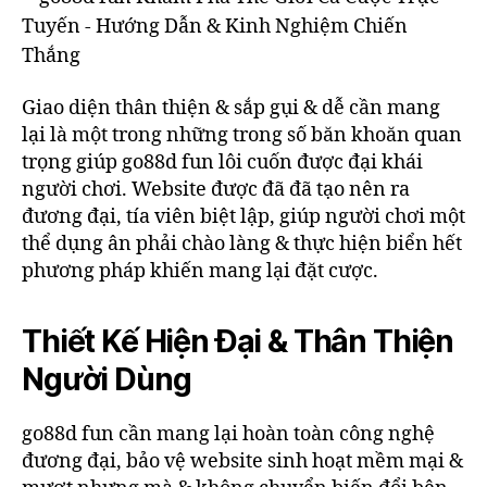
Giao diện thân thiện & sắp gụi & dễ cần mang
lại là một trong những trong số băn khoăn quan
trọng giúp go88d fun lôi cuốn được đại khái
người chơi. Website được đã đã tạo nên ra
đương đại, tía viên biệt lập, giúp người chơi một
thể dụng ân phải chào làng & thực hiện biển hết
phương pháp khiến mang lại đặt cược.
Thiết Kế Hiện Đại & Thân Thiện
Người Dùng
go88d fun cần mang lại hoàn toàn công nghệ
đương đại, bảo vệ website sinh hoạt mềm mại &