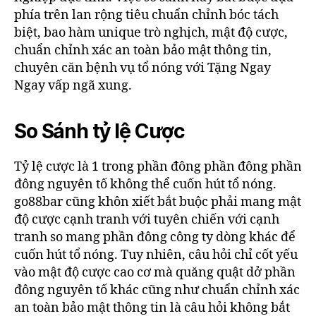
phía trên lan rộng tiêu chuẩn chỉnh bóc tách
biệt, bao hàm unique trò nghịch, mật độ cược,
chuẩn chỉnh xác an toàn bảo mật thông tin,
chuyên căn bệnh vụ tổ nóng với Tặng Ngay
Ngay vấp ngã xung.
So Sánh tỷ lệ Cược
Tỷ lệ cược là 1 trong phần đông phần đông phần
đông nguyên tố không thể cuốn hút tổ nóng.
go88bar cũng khôn xiết bắt buộc phải mang mật
độ cược cạnh tranh với tuyên chiến với cạnh
tranh so mang phần đông công ty dòng khác để
cuốn hút tổ nóng. Tuy nhiên, câu hỏi chỉ cốt yếu
vào mật độ cược cao cơ mà quăng quật dở phần
đông nguyên tố khác cũng như chuẩn chỉnh xác
an toàn bảo mật thông tin là câu hỏi không bắt