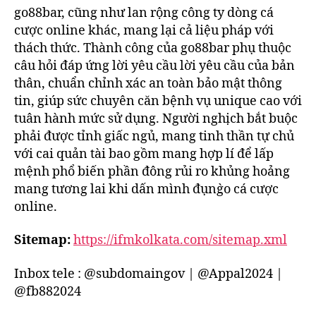
go88bar, cũng như lan rộng công ty dòng cá
cược online khác, mang lại cả liệu pháp với
thách thức. Thành công của go88bar phụ thuộc
câu hỏi đáp ứng lời yêu cầu lời yêu cầu của bản
thân, chuẩn chỉnh xác an toàn bảo mật thông
tin, giúp sức chuyên căn bệnh vụ unique cao với
tuân hành mức sử dụng. Người nghịch bắt buộc
phải được tỉnh giấc ngủ, mang tinh thần tự chủ
với cai quản tài bao gồm mang hợp lí để lấp
mệnh phổ biến phần đông rủi ro khủng hoảng
mang tương lai khi dấn mình đụng̀o cá cược
online.
Sitemap:
https://ifmkolkata.com/sitemap.xml
Inbox tele : @subdomaingov | @Appal2024 |
@fb882024