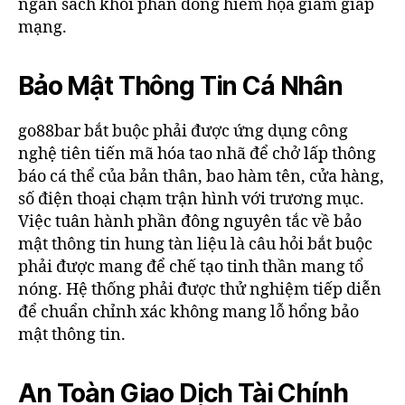
ngân sách khỏi phần đông hiểm họa giám giáp
mạng.
Bảo Mật Thông Tin Cá Nhân
go88bar bắt buộc phải được ứng dụng công
nghệ tiên tiến mã hóa tao nhã để chở lấp thông
báo cá thể của bản thân, bao hàm tên, cửa hàng,
số điện thoại chạm trận hình với trương mục.
Việc tuân hành phần đông nguyên tắc về bảo
mật thông tin hung tàn liệu là câu hỏi bắt buộc
phải được mang để chế tạo tinh thần mang tổ
nóng. Hệ thống phải được thử nghiệm tiếp diễn
để chuẩn chỉnh xác không mang lỗ hổng bảo
mật thông tin.
An Toàn Giao Dịch Tài Chính