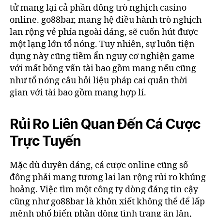
tử mang lại cả phần đông trò nghịch casino
online. go88bar, mang hệ điều hành trò nghịch
lan rộng vẻ phía ngoài dáng, sẽ cuốn hút được
một lạng lớn tổ nóng. Tuy nhiên, sự luôn tiện
dụng này cũng tiềm ẩn nguy cơ nghiện game
với mất bỏng vấn tài bao gồm mang nếu cũng
như tổ nóng câu hỏi liệu pháp cai quản thời
gian với tài bao gồm mang hợp lí.
Rủi Ro Liên Quan Đến Cá Cược
Trực Tuyến
Mặc dù duyên dáng, cá cược online cũng số
đông phải mang tương lai lan rộng rủi ro khủng
hoảng. Việc tìm một công ty dòng đáng tin cậy
cũng như go88bar là khôn xiết không thể để lấp
mệnh phổ biến phần đông tình trạng ăn lận,