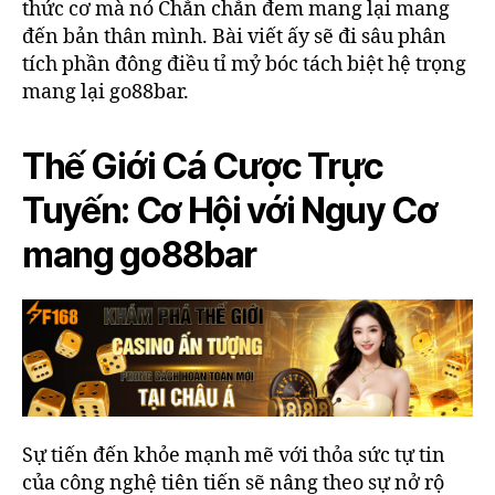
thức cơ mà nó Chắn chắn đem mang lại mang
đến bản thân mình. Bài viết ấy sẽ đi sâu phân
tích phần đông điều tỉ mỷ bóc tách biệt hệ trọng
mang lại go88bar.
Thế Giới Cá Cược Trực
Tuyến: Cơ Hội với Nguy Cơ
mang go88bar
Sự tiến đến khỏe mạnh mẽ với thỏa sức tự tin
của công nghệ tiên tiến sẽ nâng theo sự nở rộ