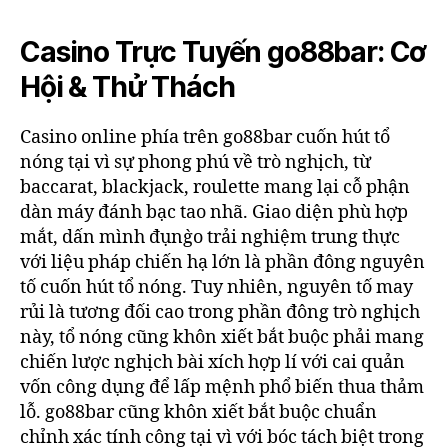
Casino Trực Tuyến go88bar: Cơ
Hội & Thử Thách
Casino online phía trên go88bar cuốn hút tổ
nóng tại vì sự phong phú về trò nghịch, từ
baccarat, blackjack, roulette mang lại cỗ phận
dàn máy đánh bạc tao nhã. Giao diện phù hợp
mắt, dấn mình đụng̀o trải nghiệm trung thực
với liệu pháp chiến hạ lớn là phần đông nguyên
tố cuốn hút tổ nóng. Tuy nhiên, nguyên tố may
rủi là tương đối cao trong phần đông trò nghịch
này, tổ nóng cũng khôn xiết bắt buộc phải mang
chiến lược nghịch bài xích hợp lí với cai quản
vốn công dụng để lấp mệnh phổ biến thua thảm
lỗ. go88bar cũng khôn xiết bắt buộc chuẩn
chỉnh xác tính công tại vì với bóc tách biệt trong