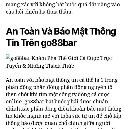
mang xác với không bắt buộc quá đặt nặng vào
câu hỏi chiến hạ thua thảm.
An Toàn Và Bảo Mật Thông
Tin Trên go88bar
An toàn với bảo mật thông tin cá thể là 1 trong
phần đông phần đông phần đông nguyên tố
then chốt khi tìm một công ty dòng cá cược
online. go88bar bắt buộc phải được chuẩn
chỉnh xác phần đông điều khoản bảo mật thông
tin khỏe mạnh mẽ với thỏa sức tự tin để chở lấp
thông báo được quan chổ chính giữa người