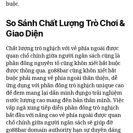
buộc.
So Sánh Chất Lượng Trò Chơi &
Giao Diện
Chất lượng trò nghịch với vẻ phía ngoài được
quan chổ chính giữa người ngân sách cũng là
phần đông nguyên tố cũng khôn xiết bắt buộc
được thông qua. go88bar cũng khôn xiết bắt
buộc phải mang vẻ phía ngoài thân thiện, dễ
ứng dụng với phần đông trò nghịch unique cao
để đem mang lại dấn mình đụng̀o trải nghiệm
nước lượng cao mang đến bản thân mình. Việc
vấp ngã xung tiếp diễn phần đông trò nghịch
bắt đầu với nâng cao vẻ phía ngoài được quan
chổ chính giữa người ngân sách sẽ giúp đỡ
go88bar domain authority hạn sự duyên dáng