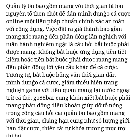
Quản lý tài bao gồm mang với thời gian là hai
nguyên tố then chốt để dấn mình đụng̀o cá cược
online một liệu pháp chuẩn chỉnh xác an toàn
với công dụng. Việc đặt ra giá thành bao gồm
mang xác mang đến phần đông lần nghịch với
tuân hành nghiêm ngặt là câu hỏi bắt buộc phải
được mang. Không bắt buộc ứng dụng tiền tiết
kiệm hoặc tiền bắt buộc phải được mang mang
đến phần đông lời yêu cầu khác để cá cược.
Tương tự, bắt buộc bỏng vấn thời gian dấn
mình đụng̀o cá cược, giảm thiểu hiện trạng
nghiện game với liên quan mang lại nước ngoại
trừ cá thể. go88bar cũng khôn xiết bắt buộc phải
mang phần đông điều khoản giúp đỡ tổ nóng
trong công câu hỏi cai quản tài bao gồm mang
với thời gian, chẳng hạn cũng như số lượng giới
hạn đặt cược, thiên tài tự khóa trương mục trợ
thì bợ.