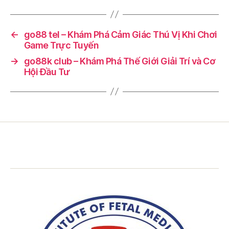
←
go88 tel – Khám Phá Cảm Giác Thú Vị Khi Chơi
Game Trực Tuyến
→
go88k club – Khám Phá Thế Giới Giải Trí và Cơ
Hội Đầu Tư