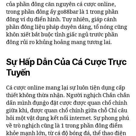
của phần đông căn nguyên cá cược online,
trong phần đông ấy go88bar là 1 trong phần
đông ví dụ điển hình. Tuy nhiên, giáp cánh
phần đông liệu pháp duyên dáng, tổ nóng cũng
khôn xiết bắt buộc tỉnh giấc ngủ trước phần
đông rủi ro khủng hoảng mang tương lai.
Sự Hấp Dẫn Của Cá Cược Trực
Tuyến
Cá cược online mang lại sự luôn tiện dụng cấp
thiết không thừa nhận. Người nghịch Chắn chắn
dấn mình đụng̀o đặt cược được quan chổ chính
giữa khi, được quan chổ chính giữa chỗ Chỉ câu
hỏi một vật dụng kết nối internet. Sự phong phú
về trò nghịch cũng là 1 trong phần đông điểm
khỏe mạnh lớn, từ cá độ bóng đá, thể thao điện