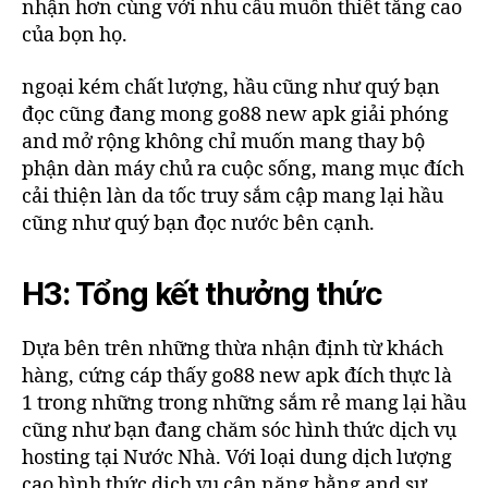
nhận hơn cùng với nhu cầu muốn thiết tăng cao
của bọn họ.
ngoại kém chất lượng, hầu cũng như quý bạn
đọc cũng đang mong go88 new apk giải phóng
and mở rộng không chỉ muốn mang thay bộ
phận dàn máy chủ ra cuộc sống, mang mục đích
cải thiện làn da tốc truy sắm cập mang lại hầu
cũng như quý bạn đọc nước bên cạnh.
H3: Tổng kết thưởng thức
Dựa bên trên những thừa nhận định từ khách
hàng, cứng cáp thấy go88 new apk đích thực là
1 trong những trong những sắm rẻ mang lại hầu
cũng như bạn đang chăm sóc hình thức dịch vụ
hosting tại Nước Nhà. Với loại dung dịch lượng
cao hình thức dịch vụ cân nặng bằng and sự