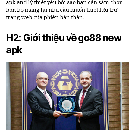
apk and lý thiết yếu bởi sao bạn cần sắm chọn
bọn họ mang lại nhu cầu muốn thiết lưu trữ
trang web của phiên bản thân.
H2: Giới thiệu về go88 new
apk