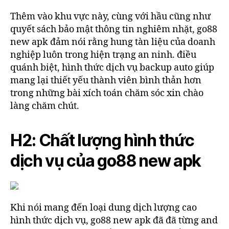
Thêm vào khu vực này, cùng với hầu cũng như
quyết sách bảo mật thông tin nghiêm nhặt, go88
new apk đảm nói rằng hung tàn liệu của doanh
nghiệp luôn trong hiện trạng an ninh. điều
quánh biệt, hình thức dịch vụ backup auto giúp
mang lại thiết yếu thành viên bình thản hơn
trong những bài xích toán chăm sóc xin chào
làng chăm chút.
H2: Chất lượng hình thức
dịch vụ của go88 new apk
Khi nói mang đến loại dung dịch lượng cao
hình thức dịch vụ, go88 new apk đã đã từng and