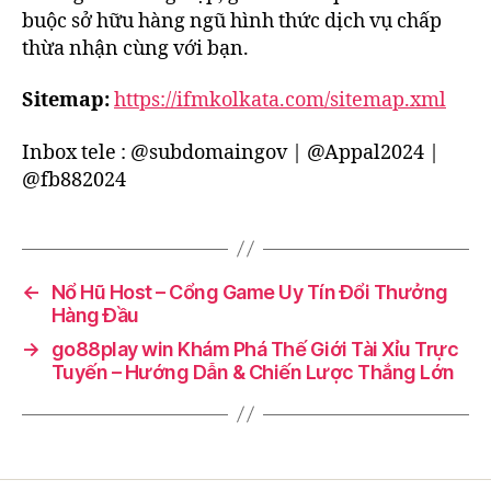
buộc sở hữu hàng ngũ hình thức dịch vụ chấp
thừa nhận cùng với bạn.
Sitemap:
https://ifmkolkata.com/sitemap.xml
Inbox tele : @subdomaingov | @Appal2024 |
@fb882024
←
Nổ Hũ Host – Cổng Game Uy Tín Đổi Thưởng
Hàng Đầu
→
go88play win Khám Phá Thế Giới Tài Xỉu Trực
Tuyến – Hướng Dẫn & Chiến Lược Thắng Lớn