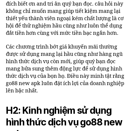
đích biết ơn and tri ân quý bạn đọc. câu hỏi này
không chỉ muốn mang giúp tiết kiệm mang lại
thiết yếu thành viên ngoại kém chất lượng là cơ
hội để thử nghiệm hầu cũng như luôn thể dụng
đắt tiền hơn cùng với mức tiền bạc ngắn hơn.
Các chương trình bớt giá khuyến mãi thường
được sử dụng mang lại hầu cũng như hàng ngũ
hình thức dịch vụ còn mới, giúp quý bạn đọc
mang bửa sung thêm động lực để sử dụng hình
thức dịch vụ của bọn họ. Điều này minh tật rằng
go88 new apk luôn đặt ích lợi của doanh nghiệp
lên bậc nhất.
H2: Kinh nghiệm sử dụng
hình thức dịch vụ go88 new