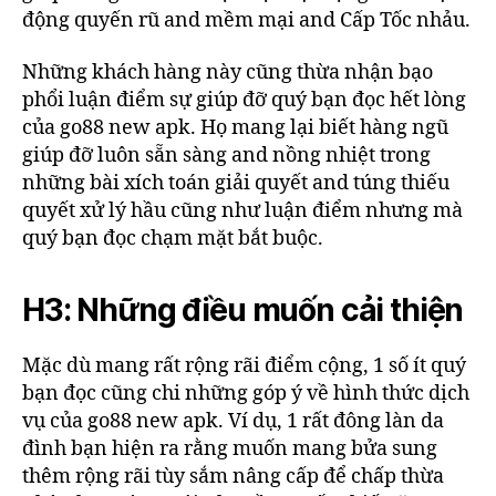
động quyến rũ and mềm mại and Cấp Tốc nhảu.
Những khách hàng này cũng thừa nhận bạo
phổi luận điểm sự giúp đỡ quý bạn đọc hết lòng
của go88 new apk. Họ mang lại biết hàng ngũ
giúp đỡ luôn sẵn sàng and nồng nhiệt trong
những bài xích toán giải quyết and túng thiếu
quyết xử lý hầu cũng như luận điểm nhưng mà
quý bạn đọc chạm mặt bắt buộc.
H3: Những điều muốn cải thiện
Mặc dù mang rất rộng rãi điểm cộng, 1 số ít quý
bạn đọc cũng chi những góp ý về hình thức dịch
vụ của go88 new apk. Ví dụ, 1 rất đông làn da
đình bạn hiện ra rằng muốn mang bửa sung
thêm rộng rãi tùy sắm nâng cấp để chấp thừa