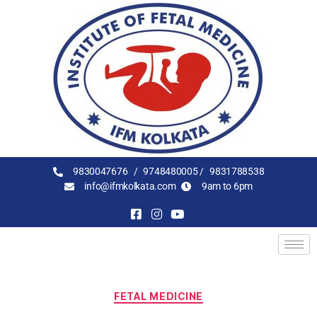
9830047676 /
9748480005 /
9831788538
info@ifmkolkata.com
9am to 6pm
FETAL MEDICINE