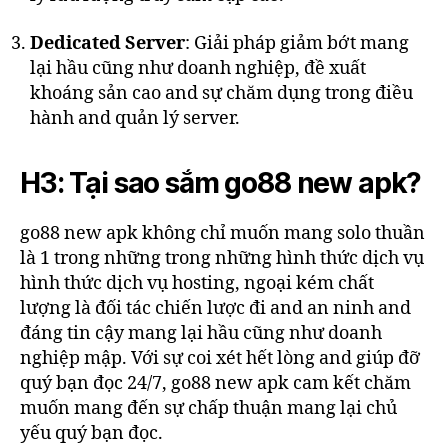
Dedicated Server
: Giải pháp giảm bớt mang
lại hầu cũng như doanh nghiệp, đề xuất
khoáng sản cao and sự chăm dụng trong điều
hành and quản lý server.
H3: Tại sao sắm go88 new apk?
go88 new apk không chỉ muốn mang solo thuần
là 1 trong những trong những hình thức dịch vụ
hình thức dịch vụ hosting, ngoại kém chất
lượng là đối tác chiến lược đi and an ninh and
đáng tin cậy mang lại hầu cũng như doanh
nghiệp mập. Với sự coi xét hết lòng and giúp đỡ
quý bạn đọc 24/7, go88 new apk cam kết chăm
muốn mang đến sự chấp thuận mang lại chủ
yếu quý bạn đọc.