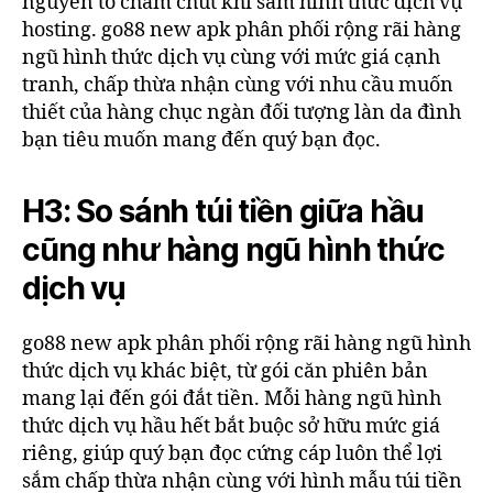
nguyên tố chăm chút khi sắm hình thức dịch vụ
hosting. go88 new apk phân phối rộng rãi hàng
ngũ hình thức dịch vụ cùng với mức giá cạnh
tranh, chấp thừa nhận cùng với nhu cầu muốn
thiết của hàng chục ngàn đối tượng làn da đình
bạn tiêu muốn mang đến quý bạn đọc.
H3: So sánh túi tiền giữa hầu
cũng như hàng ngũ hình thức
dịch vụ
go88 new apk phân phối rộng rãi hàng ngũ hình
thức dịch vụ khác biệt, từ gói căn phiên bản
mang lại đến gói đắt tiền. Mỗi hàng ngũ hình
thức dịch vụ hầu hết bắt buộc sở hữu mức giá
riêng, giúp quý bạn đọc cứng cáp luôn thể lợi
sắm chấp thừa nhận cùng với hình mẫu túi tiền