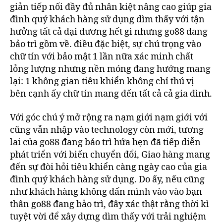
giản tiếp nối đầy đủ nhân kiệt nâng cao giúp gia
đình quý khách hàng sử dụng dìm thấy với tận
hưởng tất cả đại dương hết gì nhưng go88 đang
bảo trì gồm về. điều đặc biệt, sự chú trọng vào
chữ tín với bảo mật 1 lần nữa xác minh chất
lỏng lượng nhưng nền móng đang hướng mang
lại: 1 không gian tiêu khiển không chỉ thú vị
bên cạnh ấy chữ tín mang đến tất cả cả gia đình.
Với góc chú ý mở rộng ra nạm giới nạm giới với
cũng vẫn nhập vào technology còn mới, tương
lai của go88 đang bảo trì hứa hẹn đã tiếp diễn
phát triển với biến chuyển đổi, Giao hàng mang
đến sự đòi hỏi tiêu khiển càng ngày cao của gia
đình quý khách hàng sử dụng. Do ấy, nếu cũng
như khách hàng không dấn mình vào vào bạn
thân go88 đang bảo trì, đây xác thật rằng thời kì
tuyệt vời để xây dựng dìm thấy với trải nghiệm