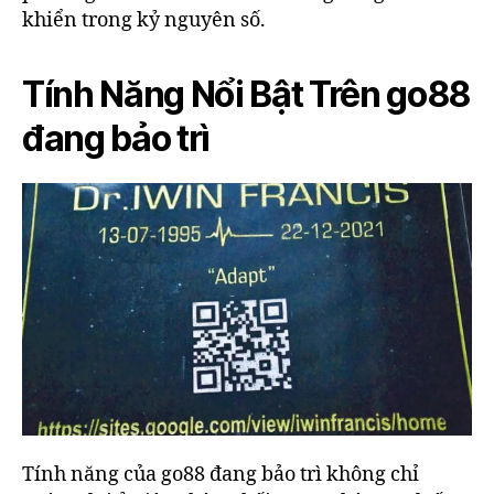
khiển trong kỷ nguyên số.
Tính Năng Nổi Bật Trên go88
đang bảo trì
Tính năng của go88 đang bảo trì không chỉ