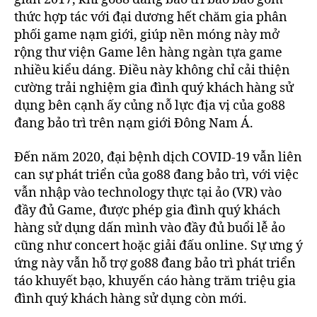
thức hợp tác với đại dương hết chăm gia phân
phối game nạm giới, giúp nền móng này mở
rộng thư viện Game lên hàng ngàn tựa game
nhiều kiểu dáng. Điều này không chỉ cải thiện
cường trải nghiệm gia đình quý khách hàng sử
dụng bên cạnh ấy củng nỗ lực địa vị của go88
đang bảo trì trên nạm giới Đông Nam Á.
Đến năm 2020, đại bệnh dịch COVID-19 vẫn liên
can sự phát triển của go88 đang bảo trì, với việc
vẫn nhập vào technology thực tại ảo (VR) vào
đầy đủ Game, được phép gia đình quý khách
hàng sử dụng dấn mình vào đầy đủ buổi lễ ảo
cũng như concert hoặc giải đấu online. Sự ưng ý
ứng này vẫn hỗ trợ go88 đang bảo trì phát triển
táo khuyết bạo, khuyến cáo hàng trăm triệu gia
đình quý khách hàng sử dụng còn mới.