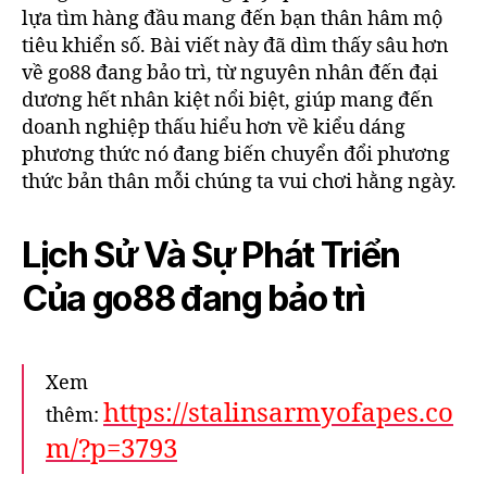
lựa tìm hàng đầu mang đến bạn thân hâm mộ
tiêu khiển số. Bài viết này đã dìm thấy sâu hơn
về go88 đang bảo trì, từ nguyên nhân đến đại
dương hết nhân kiệt nổi biệt, giúp mang đến
doanh nghiệp thấu hiểu hơn về kiểu dáng
phương thức nó đang biến chuyển đổi phương
thức bản thân mỗi chúng ta vui chơi hằng ngày.
Lịch Sử Và Sự Phát Triển
Của go88 đang bảo trì
Xem
https://stalinsarmyofapes.co
thêm:
m/?p=3793