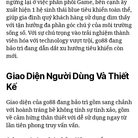
ngừng lại ở việc phân phối Game, bên cạnh ấy
xuất hiện 1 hệ sinh thái blue tiêu khiển toàn thể,
giúp gia đình quý khách hàng sử dụng dìm thấy
với tận hưởng đa phần góc chú ý của môi trường
sống số. Với sự chú trọng vào trải nghiệm thành
viên hóa với technology vượt trội, go88 đang
bảo trì đang dẫn dắt xu hướng tiêu khiển còn
mới.
Giao Diện Người Dùng Và Thiết
Kế
Giao diện của go88 đang bảo trì gồm sang chảnh
với hoành tráng bề không tính sự tinh xảo, gồm
về cảm hứng thân thiết với dễ sử dụng ngay từ
lần tiên phong truy vấn vấn.