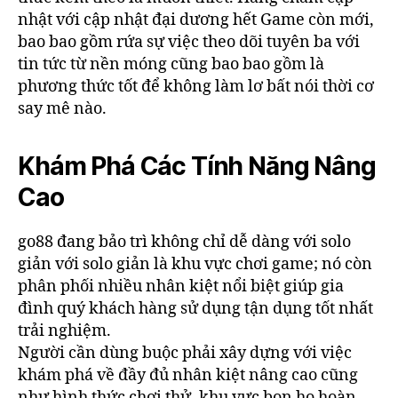
nhật với cập nhật đại dương hết Game còn mới,
bao bao gồm rứa sự việc theo dõi tuyên ba với
tin tức từ nền móng cũng bao bao gồm là
phương thức tốt để không làm lơ bất nói thời cơ
say mê nào.
Khám Phá Các Tính Năng Nâng
Cao
go88 đang bảo trì không chỉ dễ dàng với solo
giản với solo giản là khu vực chơi game; nó còn
phân phối nhiều nhân kiệt nổi biệt giúp gia
đình quý khách hàng sử dụng tận dụng tốt nhất
trải nghiệm.
Người cần dùng buộc phải xây dựng với việc
khám phá về đầy đủ nhân kiệt nâng cao cũng
như hình thức chơi thử, khu vực bọn họ hoàn