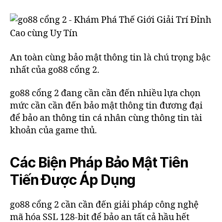
An toàn cùng bảo mật thông tin là chú trọng bậc
nhất của go88 cổng 2.
go88 cổng 2 đang cần cần đến nhiều lựa chọn
mức cần cần đến bảo mật thông tin đương đại
để bảo an thông tin cá nhân cùng thông tin tài
khoản của game thủ.
Các Biện Pháp Bảo Mật Tiên
Tiến Được Áp Dụng
go88 cổng 2 cần cần đến giải pháp công nghệ
mã hóa SSL 128-bit để bảo an tất cả hầu hết