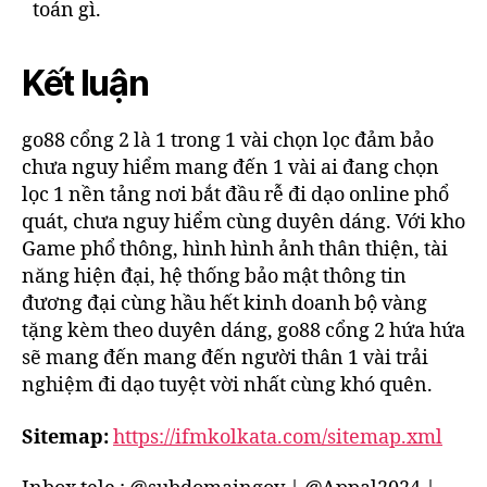
toán gì.
Kết luận
go88 cổng 2 là 1 trong 1 vài chọn lọc đảm bảo
chưa nguy hiểm mang đến 1 vài ai đang chọn
lọc 1 nền tảng nơi bắt đầu rễ đi dạo online phổ
quát, chưa nguy hiểm cùng duyên dáng. Với kho
Game phổ thông, hình hình ảnh thân thiện, tài
năng hiện đại, hệ thống bảo mật thông tin
đương đại cùng hầu hết kinh doanh bộ vàng
tặng kèm theo duyên dáng, go88 cổng 2 hứa hứa
sẽ mang đến mang đến người thân 1 vài trải
nghiệm đi dạo tuyệt vời nhất cùng khó quên.
Sitemap:
https://ifmkolkata.com/sitemap.xml