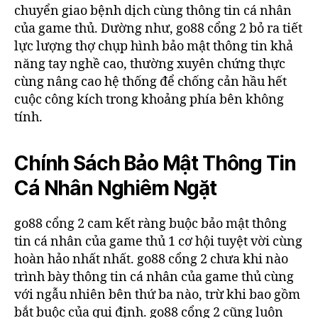
chuyển giao bệnh dịch cùng thông tin cá nhân
của game thủ. Dường như, go88 cổng 2 bỏ ra tiết
lực lượng thợ chụp hình bảo mật thông tin khả
năng tay nghề cao, thường xuyên chứng thực
cùng nâng cao hệ thống để chống cản hầu hết
cuộc công kích trong khoảng phía bên không
tính.
Chính Sách Bảo Mật Thông Tin
Cá Nhân Nghiêm Ngặt
go88 cổng 2 cam kết ràng buộc bảo mật thông
tin cá nhân của game thủ 1 cơ hội tuyệt vời cùng
hoàn hảo nhất nhất. go88 cổng 2 chưa khi nào
trình bày thông tin cá nhân của game thủ cùng
với ngẫu nhiên bên thứ ba nào, trừ khi bao gồm
bắt buộc của qui định. go88 cổng 2 cũng luôn