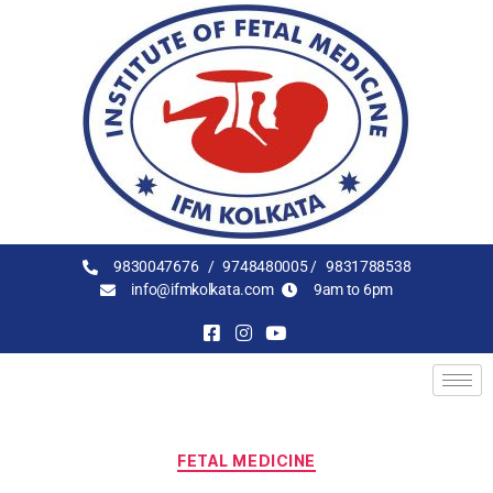
9830047676 /
9748480005 /
9831788538
info@ifmkolkata.com
9am to 6pm
FETAL MEDICINE