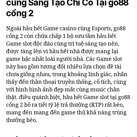
cùng Sáng Tạo Chỉ Có Tại go88
cổng 2
Ngoài hầu hết Game casino cùng Esports, go88
cổng 2 còn chứa chấp 1 bộ sưu tầm hầu hết
Game slot độc đáo cùng trí tuệ sáng tạo nên,
được tăng lên vì hầu hết nhà được mang lại
game bậc nhất loài người nhà. Các Game slot
này bao gồm tương đối nhiều lựa chọn đề tài
chưa giống nhau, trong khoảng linh giác, nhấn
thấy đến thần thoại truyền thống, cổ tích, cùng
với hình hình ảnh đẹp mắt cùng music chân
thật. điều quánh biệt, hầu hết Game slot tại go88
cổng 2 bỏ ra tiết tỷ lệ trả thưởng (RTP) rất béo,
mang đến mang đến game thủ khả năng trúng
thưởng béo.