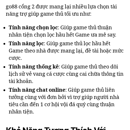
go88 cổng 2 được mang lại nhiều lựa chọn tài
năng trợ giúp game thủ tối ưu như:
Tính năng chọn lọc
: Giúp game thủ thuận
nhân tiện chọn lọc hầu hết Game ưa mê say.
Tính năng lọc
: Giúp game thủ lọc hầu hết
Game theo nhà được mang lại, đề tài hoặc mức
cược.
Tính năng thống kê
: Giúp game thủ theo dõi
lịch sử vẻ vang cá cược cùng cai chữa thông tin
tài khoản.
Tính năng chat online
: Giúp game thủ liên
tưởng cùng với đơn bởi vì trợ giúp người nhà
tiêu cần đến 1 cơ hội vội đá quý cùng thuận
nhân tiện.