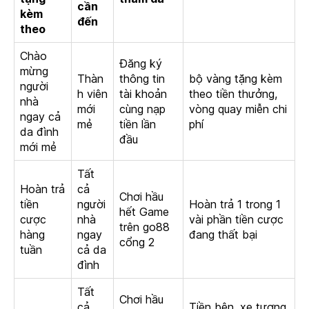
cần
kèm
đến
theo
Chào
Đăng ký
mừng
Thàn
thông tin
bộ vàng tặng kèm
người
h viên
tài khoản
theo tiền thưởng,
nhà
mới
cùng nạp
vòng quay miễn chi
ngay cả
mẻ
tiền lần
phí
da đình
đầu
mới mẻ
Tất
Hoàn trả
cả
Chơi hầu
tiền
người
Hoàn trả 1 trong 1
hết Game
cược
nhà
vài phần tiền cược
trên go88
hàng
ngay
đang thất bại
cổng 2
tuần
cả da
đình
Tất
Chơi hầu
cả
Tiền bên, xe tương