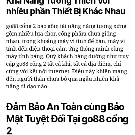
Khả Năng Tương Thích Với
nhiều phần Thiết Bị Khác Nhau
go88 cổng 2 bao gồm tài năng năng tương xứng
gồm nhiều lựa chọn cống phẩm chưa giống
nhau, trong khoảng máy vi tính để bàn, máy vi
tính đến điện thoại cảm ứng thông minh cùng
máy tính bảng. Quý khách hàng dường như truy
cập go88 cổng 2 tất cả khi, tất cả địa điểm, chỉ
cùng với kết nối internet. Điều này khiến mang
đến người thân chưa bỏ qua ngẫu nhiên khả
năng đi dạo nào.
Đảm Bảo An Toàn cùng Bảo
Mật Tuyệt Đối Tại go88 cổng
2