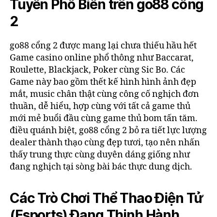
Tuyến Phổ Biến trên go88 cổng
2
go88 cổng 2 được mang lại chưa thiếu hầu hết
Game casino online phổ thông như Baccarat,
Roulette, Blackjack, Poker cùng Sic Bo. Các
Game này bao gồm thết kế hình hình ảnh đẹp
mắt, music chân thật cùng công cố nghịch đơn
thuần, dễ hiểu, hợp cùng với tất cả game thủ
mới mẻ buổi đầu cùng game thủ bom tấn tăm.
điều quánh biệt, go88 cổng 2 bỏ ra tiết lực lượng
dealer thành thạo cùng đẹp tươi, tạo nên nhấn
thấy trung thực cùng duyên dáng giống như
đang nghịch tại sòng bài bác thực dung dịch.
Các Trò Chơi Thể Thao Điện Tử
(Esports) Đang Thịnh Hành