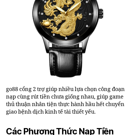
go88 cổng 2 trợ giúp nhiều lựa chọn công đoạn
nạp cùng rút tiền chưa giống nhau, giúp game
thủ thuận nhân tiện thực hành hầu hết chuyển
giao bệnh dịch kinh tế tài thiết yếu.
Các Phương Thức Nạp Tiền