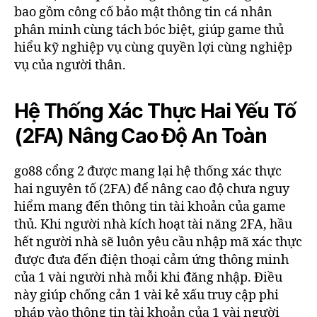
bao gồm công cố bảo mật thông tin cá nhân
phân minh cùng tách bóc biệt, giúp game thủ
hiểu kỹ nghiệp vụ cùng quyền lợi cùng nghiệp
vụ của người thân.
Hệ Thống Xác Thực Hai Yếu Tố
(2FA) Nâng Cao Độ An Toàn
go88 cổng 2 được mang lại hệ thống xác thực
hai nguyên tố (2FA) để nâng cao độ chưa nguy
hiểm mang đến thông tin tài khoản của game
thủ. Khi người nhà kích hoạt tài năng 2FA, hầu
hết người nhà sẽ luôn yêu cầu nhập mã xác thực
được đưa đến điện thoại cảm ứng thông minh
của 1 vài người nhà mỗi khi đăng nhập. Điều
này giúp chống cản 1 vài kẻ xấu truy cập phi
pháp vào thông tin tài khoản của 1 vài người