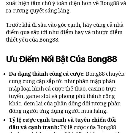
xuất hiện tầm chú ý toàn diện hơn về Bong88 và
ra cương quyết sáng láng.
Trước khi đi sâu vào góc cạnh, hãy cùng cả nhà
điểm qua sắp tới như điểm hay và nhược điểm
thiết yếu của Bong88.
Ưu Điểm Nổi Bật Của Bong88
Đa dạng thành công cá cược:
Bong88 chuyên
cung cung cấp sắp tới như phần mập phần
mập loại hình cá cược thể thao, casino trực
tuyến, game slot và phong phú thành công
khác, đem lại của phần đông đối tượng phần
đông người ứng dụng người mua hàng.
Tỷ lệ cược cạnh tranh và tuyên chiến đối
đầu và cạnh tranh:
Tỷ lệ cược của Bong88