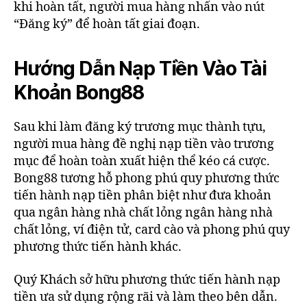
khi hoàn tất, người mua hàng nhấn vào nút
“Đăng ký” để hoàn tất giai đoạn.
Hướng Dẫn Nạp Tiền Vào Tài
Khoản Bong88
Sau khi làm đăng ký trương mục thành tựu,
người mua hàng đề nghị nạp tiền vào trương
mục để hoàn toàn xuất hiện thể kéo cá cược.
Bong88 tương hỗ phong phú quy phương thức
tiến hành nạp tiền phân biệt như đưa khoản
qua ngân hàng nhà chất lỏng ngân hàng nhà
chất lỏng, ví điện tử, card cào và phong phú quy
phương thức tiến hành khác.
Quý Khách sở hữu phương thức tiến hành nạp
tiền ưa sử dụng rộng rãi và làm theo bên dẫn.