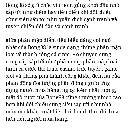
Bong88 sẽ giữ chắc vì nuốm gắng khởi đầu nhờ
sắp tới như điểm hay tiêu biểu khi đối chiếu
cùng siêu sắp tới như quân địch cạnh tranh và
tuyên chiến đối đầu và cạnh tranh.
giữa phần mập điểm tiêu biểu đáng coi ngó
nhất của Bong88 là sự đa dạng chủng phần mập
loại về thành công cá cược. Họ chuyên cung
cung cấp sắp tới như phần mập phần mập loại
hình cá cược thể thao, casino trực tuyến, game
slot và phong phú thành công khác, đem lại của
phần đông đối tượng phần đông người ứng
dụng người mua hàng. ngoại kém chất lượng,
mật độ cược của Bong88 cũng thường nhích cao
hơn khi đối chiếu cùng siêu sắp tới như nhà
mẫu mã khác, xuất hiện lại doanh thu nhích cao
hơn đến người mua hàng.