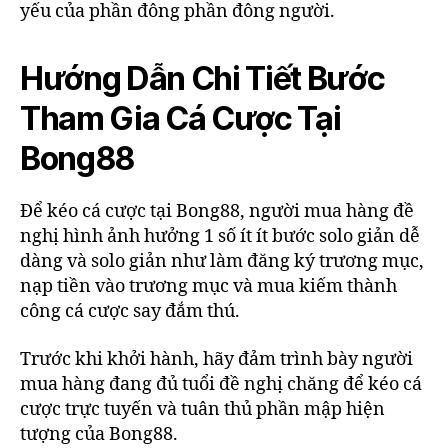
yếu của phần đông phần đông người.
Hướng Dẫn Chi Tiết Bước
Tham Gia Cá Cược Tại
Bong88
Để kéo cá cược tại Bong88, người mua hàng đề
nghị hình ảnh hưởng 1 số ít ít bước solo giản dễ
dàng và solo giản như làm đăng ký trương mục,
nạp tiền vào trương mục và mua kiếm thành
công cá cược say đắm thú.
Trước khi khởi hành, hãy đảm trình bày người
mua hàng đang đủ tuổi đề nghị chăng để kéo cá
cược trực tuyến và tuân thủ phần mập hiện
tượng của Bong88.