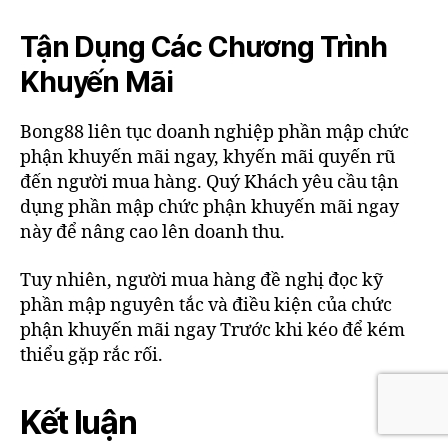
Tận Dụng Các Chương Trình
Khuyến Mãi
Bong88 liên tục doanh nghiệp phần mập chức
phận khuyến mãi ngay, khyến mãi quyến rũ
đến người mua hàng. Quý Khách yêu cầu tận
dụng phần mập chức phận khuyến mãi ngay
này để nâng cao lên doanh thu.
Tuy nhiên, người mua hàng đề nghị đọc kỹ
phần mập nguyên tắc và điều kiện của chức
phận khuyến mãi ngay Trước khi kéo để kém
thiểu gặp rắc rối.
Kết luận