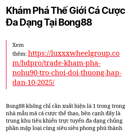
Khám Phá Thế Giới Cá Cược
Đa Dạng Tại Bong88
Xem
https://luxxxwheelgroup.co
thêm:
m/hdpro/trade-kham-pha-
nohu90-tro-choi-doi-thuong-hap-
dan-10-2025/
Bong88 không chỉ cần xuất hiện là 1 trong trong
nhà mẫu mã cá cược thể thao, bên cạnh đấy là
trung khu tiêu khiển trực tuyến đa dạng chủng
phần mập loại cùng siêu siêu phong phú thành