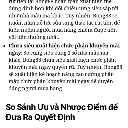
rút tiền tại Bong88 hoàn toàn xuất hiện thể
đủng đỉnh hơn khi đối chiếu cùng siêu sắp tới
như nhà mẫu mã khác. Tuy nhiên, Bong88 sẽ
nuốm nắm nỗ lực sửa sang thao tác rút tiền để
kiên nuốm người mua hàng chiếm được tiền
vội tiến thưởng nhất.
Chưa siêu xuất hiện chức phận khuyến mãi
ngay:
So cùng siêu cùng 1 số nhà mẫu mã
khác, Bong88 chưa siêu xuất hiện chức phận
khuyến mãi ngay quyến rũ. Tuy nhiên, Bong88
sẽ xuất hiện kế hoạch nâng cao cường phần
mập chức phận khuyến mãi ngay để duyên
dáng người mua hàng.
So Sánh Ưu và Nhược Điểm để
Đưa Ra Quyết Định