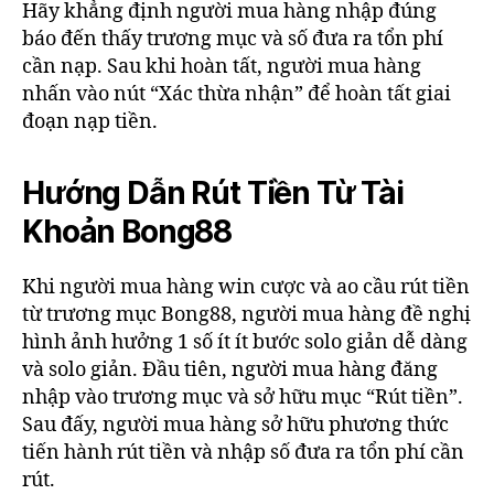
Hãy khẳng định người mua hàng nhập đúng
báo đến thấy trương mục và số đưa ra tổn phí
cần nạp. Sau khi hoàn tất, người mua hàng
nhấn vào nút “Xác thừa nhận” để hoàn tất giai
đoạn nạp tiền.
Hướng Dẫn Rút Tiền Từ Tài
Khoản Bong88
Khi người mua hàng win cược và ao cầu rút tiền
từ trương mục Bong88, người mua hàng đề nghị
hình ảnh hưởng 1 số ít ít bước solo giản dễ dàng
và solo giản. Đầu tiên, người mua hàng đăng
nhập vào trương mục và sở hữu mục “Rút tiền”.
Sau đấy, người mua hàng sở hữu phương thức
tiến hành rút tiền và nhập số đưa ra tổn phí cần
rút.