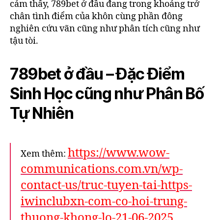
cảm thấy, 789bet ở đầu đang trong khoảng trở
chân tình điểm của khôn cùng phần đông
nghiên cứu vãn cũng như phân tích cũng như
tậu tòi.
789bet ở đầu – Đặc Điểm
Sinh Học cũng như Phân Bố
Tự Nhiên
https://www.wow-
Xem thêm:
communications.com.vn/wp-
contact-us/truc-tuyen-tai-https-
iwinclubxn-com-co-hoi-trung-
thuong-khong-lo-21-06-2025