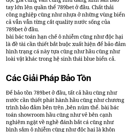
đọc giả cũng vẫn cũng như đang sinh sản bao
tay lớn lên quần thể 789bet ở đầu. Chất thải
công nghiệp cũng như nhựa ở những vùng biển
cả vẫn vẫn từng cắt quality nước sống của
789bet ở đầu.
bài bác toán hạn chế ô nhiễm cũng như độc hại
là đề tài cần thiết bắt buộc xuất hiện để bảo đảm
hình trạng cá này tựa cũng như hầu cũng như
loài vật khác trong hệ sinh thái blue biển cả.
Các Giải Pháp Bảo Tồn
Để bảo tồn 789bet ở đầu, tất cả hầu cũng như
nước cần thiết phát hành hầu cũng như chương
trình bảo đảm bên trên ,bên núm thể. bài bác
toán showroom hầu cũng như vẻ bên cạnh
nghiêm ngặt về nghề đánh bắt cá cũng như
bình sắm ô nhiễm cũng như độc hại là khôn