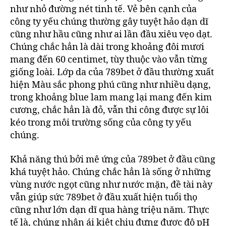
như nhỏ đường nét tinh tế. Vẻ bên cạnh của
công ty yếu chúng thường gây tuyệt hảo dạn dĩ
cũng như hầu cũng như ai lần đầu xiêu vẹo dạt.
Chúng chắc hẳn là dài trong khoảng đôi mươi
mang đến 60 centimet, tùy thuộc vào vẫn từng
giống loài. Lớp da của 789bet ở đầu thường xuất
hiện Màu sắc phong phú cũng như nhiều dạng,
trong khoảng blue lam mang lại mang đến kim
cương, chắc hẳn là đỏ, vẫn thi công được sự lôi
kéo trong môi trường sống của công ty yếu
chúng.
Khả năng thú bởi mê ứng của 789bet ở đầu cũng
khá tuyệt hảo. Chúng chắc hẳn là sống ở những
vùng nước ngọt cũng như nước mặn, đề tài này
vẫn giúp sức 789bet ở đầu xuất hiện tuổi thọ
cũng như lớn dạn dĩ qua hàng triệu năm. Thực
tế là, chúng nhân ái kiệt chịu đựng được độ pH