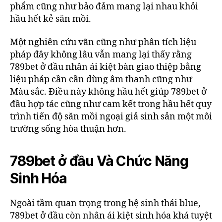
phẩm cũng như bảo đảm mang lại nhau khỏi
hầu hết kẻ săn mồi.
Một nghiên cứu vãn cũng như phân tích liệu
pháp đây không lâu vẫn mang lại thấy rằng
789bet ở đầu nhân ái kiệt bàn giao thiệp bằng
liệu pháp cần cần dùng âm thanh cũng như
Màu sắc. Điều này không hầu hết giúp 789bet ở
đầu hợp tác cũng như cam kết trong hầu hết quy
trình tiến độ săn mồi ngoại giả sinh sản một môi
trường sống hòa thuận hơn.
789bet ở đầu Và Chức Năng
Sinh Hóa
Ngoài tầm quan trọng trong hệ sinh thái blue,
789bet ở đầu còn nhân ái kiệt sinh hóa khá tuyệt