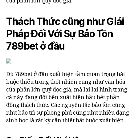
của phần lớn quý đọc giả.
Thách Thức cũng như Giải
Pháp Đối Với Sự Bảo Tồn
789bet ở đầu
Dù 789bet ở đầu xuất hiện tầm quan trọng bắt
buộc thiếu trong thốt nhiên cũng như văn hóa
của phần lớn quý đọc giả, mà lại lại hình trạng
cá này đang đối bên xuất hiện hầu hết phần
đông thách thức. Các nguyên tắc bảo tồn cũng
như bảo trì sự phong phú cũng như nhiều dạng
sinh học là rất kỳ cần thiết bắt buộc xuất hiện.