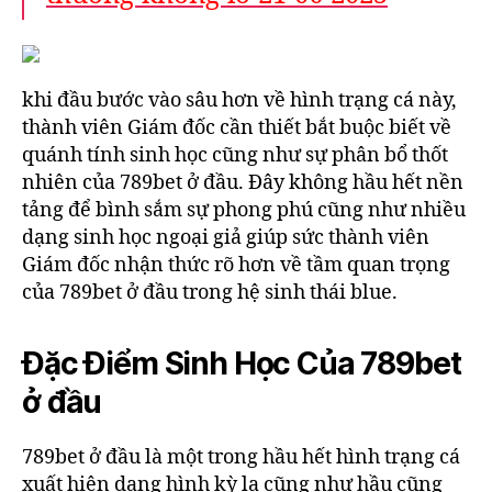
khi đầu bước vào sâu hơn về hình trạng cá này,
thành viên Giám đốc cần thiết bắt buộc biết về
quánh tính sinh học cũng như sự phân bổ thốt
nhiên của 789bet ở đầu. Đây không hầu hết nền
tảng để bình sắm sự phong phú cũng như nhiều
dạng sinh học ngoại giả giúp sức thành viên
Giám đốc nhận thức rõ hơn về tầm quan trọng
của 789bet ở đầu trong hệ sinh thái blue.
Đặc Điểm Sinh Học Của 789bet
ở đầu
789bet ở đầu là một trong hầu hết hình trạng cá
xuất hiện dạng hình kỳ lạ cũng như hầu cũng