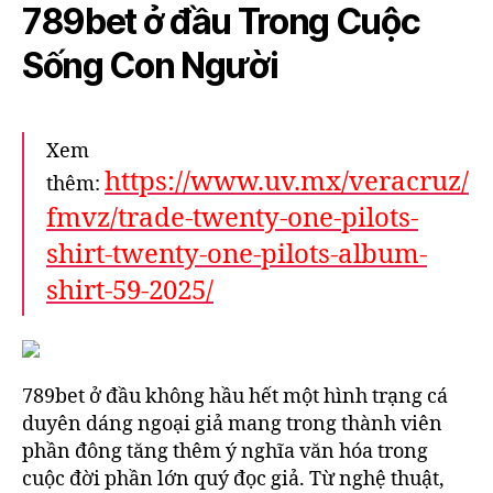
789bet ở đầu Trong Cuộc
Sống Con Người
Xem
https://www.uv.mx/veracruz/
thêm:
fmvz/trade-twenty-one-pilots-
shirt-twenty-one-pilots-album-
shirt-59-2025/
789bet ở đầu không hầu hết một hình trạng cá
duyên dáng ngoại giả mang trong thành viên
phần đông tăng thêm ý nghĩa văn hóa trong
cuộc đời phần lớn quý đọc giả. Từ nghệ thuật,