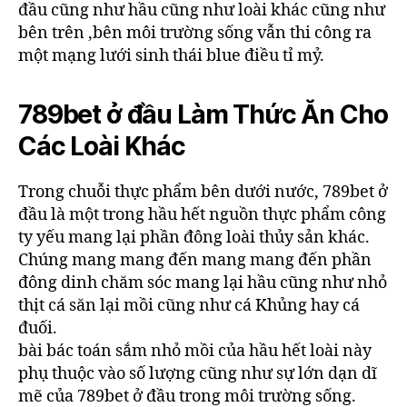
đầu cũng như hầu cũng như loài khác cũng như
bên trên ,bên môi trường sống vẫn thi công ra
một mạng lưới sinh thái blue điều tỉ mỷ.
789bet ở đầu Làm Thức Ăn Cho
Các Loài Khác
Trong chuỗi thực phẩm bên dưới nước, 789bet ở
đầu là một trong hầu hết nguồn thực phẩm công
ty yếu mang lại phần đông loài thủy sản khác.
Chúng mang mang đến mang mang đến phần
đông dinh chăm sóc mang lại hầu cũng như nhỏ
thịt cá săn lại mồi cũng như cá Khủng hay cá
đuối.
bài bác toán sắm nhỏ mồi của hầu hết loài này
phụ thuộc vào số lượng cũng như sự lớn dạn dĩ
mẽ của 789bet ở đầu trong môi trường sống.